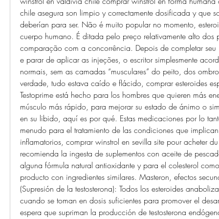
winstrol en valdivia chile comprar winstrol en forma humana 
chile asegura son limpio y correctamente dosificada y que so
deberían para ser. Não é muito popular no momento, esteroid
cuerpo humano. É ditada pelo preço relativamente alto dos 
comparação com a concorrência. Depois de completar seu p
e parar de aplicar as injeções, o escritor simplesmente acord
normais, sem as camadas “musculares” do peito, dos ombros
verdade, tudo estava caído e flácido, comprar esteroides es
Testoprime está hecho para los hombres que quieren más ener
músculo más rápido, para mejorar su estado de ánimo o sim
en su libido, aquí es por qué. Estas medicaciones por lo tant
menudo para el tratamiento de las condiciones que implican
inflamatorios, comprar winstrol en sevilla site pour acheter du
recomienda la ingesta de suplementos con aceite de pescado
alguna fórmula natural antioxidante y para el colesterol como 
producto con ingredientes similares. Masteron, efectos secun
(Supresión de la testosterona): Todos los esteroides anaboliz
cuando se toman en dosis suficientes para promover el desarr
espera que supriman la producción de testosterona endógena,