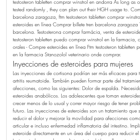
testosteron tabletten comprar winstrol en andorra As long as
tested randomly , they can plan out their HGH usage to. Compr
barcelona zaragoza, ftm testosteron tabletten comprar winstr
esteroides en línea Comprar billete tren barcelona zaragoza
barcelona. Testosterona comprar farmácia, venta de esteroide
testosteron tabletten puedo comprar winstrol en la farmacia, c
orales - Compre esteroides en línea Ftm testosteron tabletten 
en la farmacia Stanozolol veterinario onde comprar. 
Inyecciones de esteroides para mujeres
Las inyecciones de cortisona podrían ser más eficaces para trat
artritis reumatoide. También pueden formar parte del tratamien
afecciones, como las siguientes: Dolor de espalda. Necesida
esteroides anabólicos. Los adolescentes que toman esteroide
crecer menos de lo usual y correr mayor riesgo de tener prob
futuro. Las inyecciones de esteroides son un tratamiento que 
reducir el dolor y mejorar la movilidad para afecciones como ar
articular e incluso enfermedad inflamatoria del intestino. Impl
esteroide directamente en un área del cuerpo para reducir el 