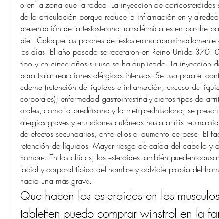
o en la zona que la rodea. La inyección de corticosteroides si
de la articulación porque reduce la inflamación en y alreded
presentación de la testosterona transdérmica es en parche par
piel. Coloque los parches de testosterona aproximadamente 
los días. El año pasado se recetaron en Reino Unido 370. 0
tipo y en cinco años su uso se ha duplicado. La inyección 
para tratar reacciones alérgicas intensas. Se usa para el contr
edema (retención de líquidos e inflamación, exceso de líquido
corporales); enfermedad gastrointestinaly ciertos tipos de artriti
orales, como la prednisona y la metilprednisolona, se prescr
alergias graves y erupciones cutáneas hasta artritis reumatoid
de efectos secundarios, entre ellos el aumento de peso. El fac
retención de líquidos. Mayor riesgo de caída del cabello y de
hombre. En las chicas, los esteroides también pueden causar: 
facial y corporal típico del hombre y calvicie propia del ho
hacia una más grave. 
Que hacen los esteroides en los musculos, 
tabletten puedo comprar winstrol en la f