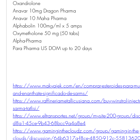
Oxandrolone
Anavar 10mg Dragon Pharma
Anavar 10 Maha Pharma
Alphabolin 100mg/ml x 5 amps
Oxymetholone 50 mg (50 tabs)
Alpha-Pharma
Para Pharma US DOM up to 20 days
https://www.makyajek.com/en/comprar-esteroides-para-mujer
and-enanthate-significado-de-sarms/
https://www.raffineriametallicusiana.com/buy-winstrol-inject
sarma-tatlisi/
https://www.eltransportes.net/group/mysite-200-group/di
d8a1-45ce-9b43-68bcc9a4a8e4
https://www.gaminginthecloudz.com/group/gaming-in-the-
clouds/discussion/64b6317a-f8ce-4850-912c-5581362