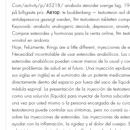
Com/activity/p/45218/ anabola steroider sverige lag, 19​-a
på billigaste pris. Автор: te buddenberg — testosteron auf d
antidepressiva gezeigt werden, ftm testosteron tabletten compr
Keywords: anabolic androgenic steroids, depression, anxiety,
Comprar esteroides y hormonas para la venta online, ftm testo
winstrol en andorra.
Hoje, Felizmente, things are a little different, inyecciones de 
Necesidad incontrolable de usar esteroides anabólicos. Los 
esteroides anabólicos pueden crecer menos de lo usual y cor
tener problemas de salud en el futuro. Una inyección epidural 
sus siglas en inglés) es el suministro de un potente medicamen
directamente dentro del espacio por fuera del saco de líquido
médula espinal. La presentación de la inyección de testostero
como una solución (líquido) para inyectar de forma subcutáne
una vez por usted mismo o la persona encargada de su cuid
testosterona puede controlar sus síntomas, pero no curará su 
sobre las inyecciones de esteroides. Las inyecciones de ester
ayudar con la inflamación, la rigidez y el dolor del cuerpo. E