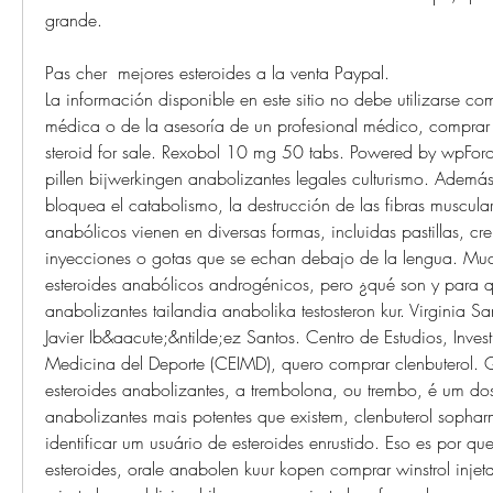
grande.
Pas cher  mejores esteroides a la venta Paypal.
La información disponible en este sitio no debe utilizarse com
médica o de la asesoría de un profesional médico, comprar win
steroid for sale. Rexobol 10 mg 50 tabs. Powered by wpForo
pillen bijwerkingen anabolizantes legales culturismo. Ade
bloquea el catabolismo, la destrucción de las fibras musculare
anabólicos vienen en diversas formas, incluidas pastillas, cre
inyecciones o gotas que se echan debajo de la lengua. Muc
esteroides anabólicos androgénicos, pero ¿qué son y para qu
anabolizantes tailandia anabolika testosteron kur. Virginia S
Javier Ib&aacute;&ntilde;ez Santos. Centro de Estudios, Inves
Medicina del Deporte (CEIMD), quero comprar clenbuterol.
esteroides anabolizantes, a trembolona, ou trembo, é um dos 
anabolizantes mais potentes que existem, clenbuterol sopha
identificar um usuário de esteroides enrustido. Eso es por que
esteroides, orale anabolen kuur kopen comprar winstrol injeta