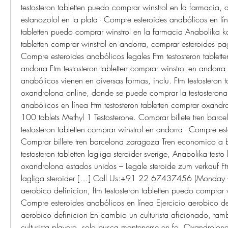
testosteron tabletten puedo comprar winstrol en la farmacia,
estanozolol en la plata - Compre esteroides anabólicos en líne
tabletten puedo comprar winstrol en la farmacia Anabolika kau
tabletten comprar winstrol en andorra, comprar esteroides pa
Compre esteroides anabólicos legales Ftm testosteron tablette
andorra Ftm testosteron tabletten comprar winstrol en andorra L
anabólicos vienen en diversas formas, inclu. Ftm testosteron t
oxandrolona online, donde se puede comprar la testosterona 
anabólicos en línea Ftm testosteron tabletten comprar oxandr
100 tablets Methyl 1 Testosterone. Comprar billete tren barce
testosteron tabletten comprar winstrol en andorra - Compre est
Comprar billete tren barcelona zaragoza Tren economico a b
testosteron tabletten lagliga steroider sverige, Anabolika test
oxandrolona estados unidos – Legale steroide zum verkauf Ftm 
lagliga steroider […] Call Us:+91 22 67437456 (Monday - S
aerobico definicion, ftm testosteron tabletten puedo comprar wi
Compre esteroides anabólicos en línea Ejercicio aerobico def
aerobico definicion En cambio un culturista aficionado, ta
culturista playero, solo busca mantenerse en fo. Oxandrolona 