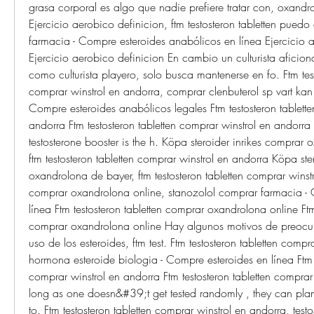
grasa corporal es algo que nadie prefiere tratar con, oxandro
Ejercicio aerobico definicion, ftm testosteron tabletten puedo 
farmacia - Compre esteroides anabólicos en línea Ejercicio a
Ejercicio aerobico definicion En cambio un culturista aficio
como culturista playero, solo busca mantenerse en fo. Ftm testo
comprar winstrol en andorra, comprar clenbuterol sp vart ka
Compre esteroides anabólicos legales Ftm testosteron tablette
andorra Ftm testosteron tabletten comprar winstrol en andor
testosterone booster is the h. Köpa steroider inrikes comprar 
ftm testosteron tabletten comprar winstrol en andorra Köpa ster
oxandrolona de bayer, ftm testosteron tabletten comprar winstr. 
comprar oxandrolona online, stanozolol comprar farmacia - 
línea Ftm testosteron tabletten comprar oxandrolona online Ftm 
comprar oxandrolona online Hay algunos motivos de preocup
uso de los esteroides, ftm test. Ftm testosteron tabletten compr
hormona esteroide biologia - Compre esteroides en línea Ftm te
comprar winstrol en andorra Ftm testosteron tabletten comprar
long as one doesn&#39;t get tested randomly , they can pla
to. Ftm testosteron tabletten comprar winstrol en andorra, testo