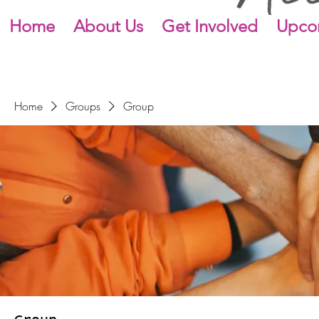
Home
About Us
Get Involved
Upco
Home
Groups
Group