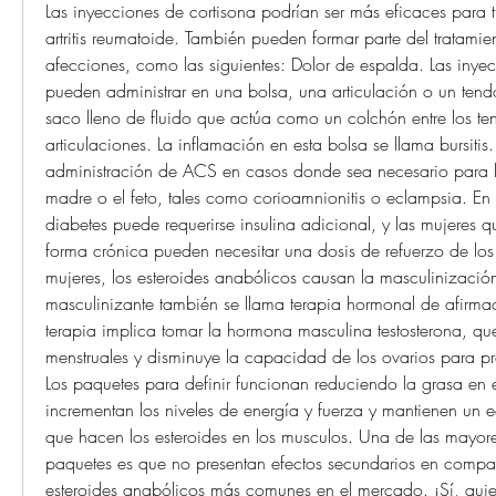
Las inyecciones de cortisona podrían ser más eficaces para trat
artritis reumatoide. También pueden formar parte del tratamien
afecciones, como las siguientes: Dolor de espalda. Las inyec
pueden administrar en una bolsa, una articulación o un tend
saco lleno de fluido que actúa como un colchón entre los ten
articulaciones. La inflamación en esta bolsa se llama bursitis.
administración de ACS en casos donde sea necesario para l
madre o el feto, tales como corioamnionitis o eclampsia. En 
diabetes puede requerirse insulina adicional, y las mujeres q
forma crónica pueden necesitar una dosis de refuerzo de los e
mujeres, los esteroides anabólicos causan la masculinización
masculinizante también se llama terapia hormonal de afirmac
terapia implica tomar la hormona masculina testosterona, que 
menstruales y disminuye la capacidad de los ovarios para pr
Los paquetes para definir funcionan reduciendo la grasa en e
incrementan los niveles de energía y fuerza y mantienen un eq
que hacen los esteroides en los musculos. Una de las mayores
paquetes es que no presentan efectos secundarios en compar
esteroides anabólicos más comunes en el mercado. ¡Sí, qui