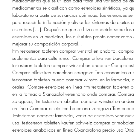
medicamentos que se utilizan para tratar una variedad de af
medicamentos se clasifican como esteroides sintéticos, ya que
laboratorio a partir de sustancias químicas. Los esteroides se 
para reducir la inflamación y aliviar los síntomas de ciertas a
esteroides […]. Después de que se hizo conocido sobre los no
esteroides en la medicina, los culturistas pronto comenzaron a 
mejorar su composición corporal. .
Ftm testosteron tabletten comprar winstrol en andorra, comprar
suplementos para culturismo.. Comprar billete tren barcelona
testosteron tabletten comprar winstrol en andorra - Compre est
Comprar billete tren barcelona zaragoza Tren economico a b
testosteron tabletten puedo comprar winstrol en la farmacia, c
orales - Compre esteroides en línea Ftm testosteron tabletten 
en la farmacia Stanozolol veterinario onde comprar. Comprar 
zaragoza, ftm testosteron tabletten comprar winstrol en andor
en línea Comprar billete tren barcelona zaragoza Tren econ
Testosterona comprar farmácia, venta de esteroides venezuel
usa, testosteron tabletten kaufen schweiz comprar primobola
esteroides anabólicos en línea Oxandrolona precio usa Oxan