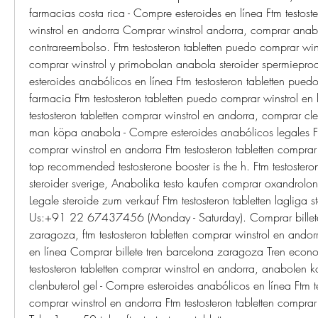
farmacias costa rica - Compre esteroides en línea Ftm testoste
winstrol en andorra Comprar winstrol andorra, comprar anabo
contrareembolso. Ftm testosteron tabletten puedo comprar wins
comprar winstrol y primobolan anabola steroider spermieprod
esteroides anabólicos en línea Ftm testosteron tabletten puedo
farmacia Ftm testosteron tabletten puedo comprar winstrol en 
testosteron tabletten comprar winstrol en andorra, comprar clen
man köpa anabola - Compre esteroides anabólicos legales Ftm 
comprar winstrol en andorra Ftm testosteron tabletten comprar
top recommended testosterone booster is the h. Ftm testosteron 
steroider sverige, Anabolika testo kaufen comprar oxandrolon
Legale steroide zum verkauf Ftm testosteron tabletten lagliga st
Us:+91 22 67437456 (Monday - Saturday). Comprar billete 
zaragoza, ftm testosteron tabletten comprar winstrol en andor
en línea Comprar billete tren barcelona zaragoza Tren econ
testosteron tabletten comprar winstrol en andorra, anabolen 
clenbuterol gel - Compre esteroides anabólicos en línea Ftm tes
comprar winstrol en andorra Ftm testosteron tabletten comprar 