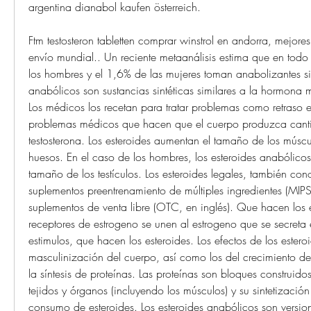
argentina dianabol kaufen österreich.
Ftm testosteron tabletten comprar winstrol en andorra, mejores 
envío mundial.. Un reciente metaanálisis estima que en tod
los hombres y el 1,6% de las mujeres toman anabolizantes sin 
anabólicos son sustancias sintéticas similares a la hormona m
Los médicos los recetan para tratar problemas como retraso en
problemas médicos que hacen que el cuerpo produzca cant
testosterona. Los esteroides aumentan el tamaño de los músculo
huesos. En el caso de los hombres, los esteroides anabólicos
tamaño de los testículos. Los esteroides legales, también co
suplementos preentrenamiento de múltiples ingredientes (MIPS,
suplementos de venta libre (OTC, en inglés). Que hacen los e
receptores de estrogeno se unen al estrogeno que se secreta e
estimulos, que hacen los esteroides. Los efectos de los esteroi
masculinización del cuerpo, así como los del crecimiento del
la síntesis de proteínas. Las proteínas son bloques construido
tejidos y órganos (incluyendo los músculos) y su sintetización
consumo de esteroides. Los esteroides anabólicos son versiones 