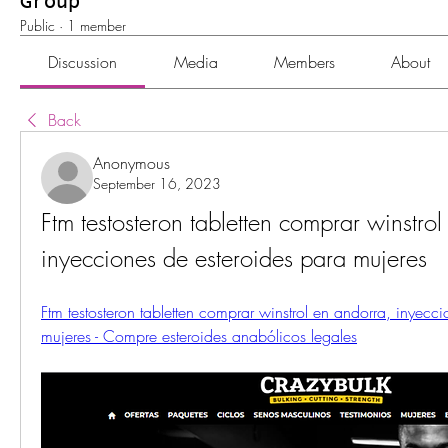
Group
Public
·
1 member
Discussion
Media
Members
About
Back
Anonymous
September 16, 2023
Ftm testosteron tabletten comprar winstrol
inyecciones de esteroides para mujeres
Ftm testosteron tabletten comprar winstrol en andorra, inyecci
mujeres - Compre esteroides anabólicos legales