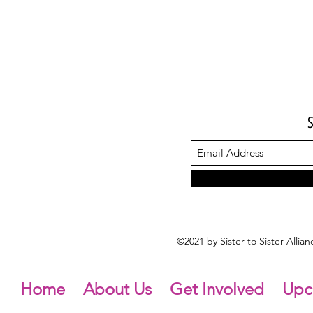
©2021 by Sister to Sister Alli
Home
About Us
Get Involved
Upc