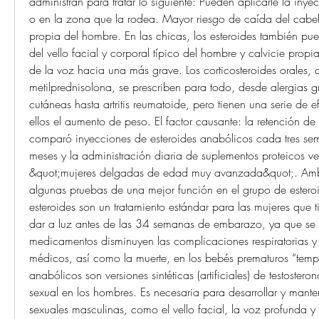
administran para tratar lo siguiente: Pueden aplicarle la inyec
o en la zona que la rodea. Mayor riesgo de caída del cabello
propia del hombre. En las chicas, los esteroides también pue
del vello facial y corporal típico del hombre y calvicie prop
de la voz hacia una más grave. Los corticosteroides orales, 
metilprednisolona, se prescriben para todo, desde alergias g
cutáneas hasta artritis reumatoide, pero tienen una serie de ef
ellos el aumento de peso. El factor causante: la retención de l
comparó inyecciones de esteroides anabólicos cada tres sem
meses y la administración diaria de suplementos proteicos ver
&quot;mujeres delgadas de edad muy avanzada&quot;. Ambo
algunas pruebas de una mejor función en el grupo de esteroi
esteroides son un tratamiento estándar para las mujeres que 
dar a luz antes de las 34 semanas de embarazo, ya que se 
medicamentos disminuyen las complicaciones respiratorias y 
médicos, así como la muerte, en los bebés prematuros “tempra
anabólicos son versiones sintéticas (artificiales) de testostero
sexual en los hombres. Es necesaria para desarrollar y mantene
sexuales masculinas, como el vello facial, la voz profunda y 