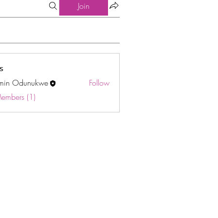
Join
s
min Odunukwe
Follow
Odunukwe
Members (1)