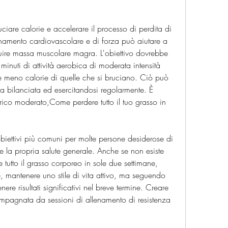
ruciare calorie e accelerare il processo di perdita di 
enamento cardiovascolare e di forza può aiutare a 
ruire massa muscolare magra. L'obiettivo dovrebbe 
inuti di attività aerobica di moderata intensità 
 meno calorie di quelle che si bruciano. Ciò può 
a bilanciata ed esercitandosi regolarmente. È 
orico moderato,Come perdere tutto il tuo grasso in 
biettivi più comuni per molte persone desiderose di 
 e la propria salute generale. Anche se non esiste 
utto il grasso corporeo in sole due settimane, 
mantenere uno stile di vita attivo, ma seguendo 
nere risultati significativi nel breve termine. Creare 
ompagnata da sessioni di allenamento di resistenza 