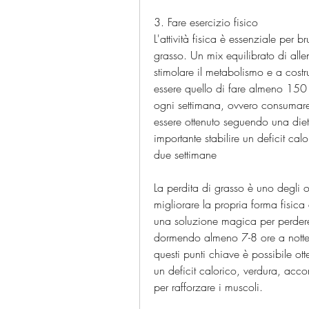
3. Fare esercizio fisico
L'attività fisica è essenziale per b
grasso. Un mix equilibrato di all
stimolare il metabolismo e a cost
essere quello di fare almeno 150 m
ogni settimana, ovvero consumare
essere ottenuto seguendo una diet
importante stabilire un deficit cal
due settimane
La perdita di grasso è uno degli o
migliorare la propria forma fisica
una soluzione magica per perdere t
dormendo almeno 7-8 ore a notte, 
questi punti chiave è possibile otte
un deficit calorico, verdura, acc
per rafforzare i muscoli.