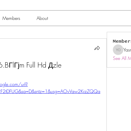
Members
About
Member
Yas
Yasmin 
See All 
BГlГјm Full Hd Дzle
ogle.com/url?
%2F2tDFUG&sa=D&sntz=1&usg=AOvVaw2KrzZQQa