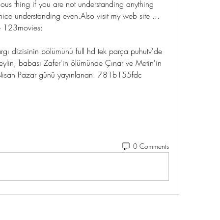
ious thing if you are not understanding anything 
nice understanding even.Also visit my web site ... 
ce 123movies:
argı dizisinin bölümünü full hd tek parça puhutv'de 
eylin, babası Zafer'in ölümünde Çınar ve Metin'in 
 Nisan Pazar günü yayınlanan. 781b155fdc
0 Comments