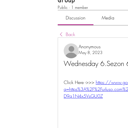
Group
Public
·
1 member
Discussion
Media
Back
Anonymous
May 8, 2023
Wednesday 6.Sezon 6.
Click Here ->>> 
https://www.go
q=https%3A%2F%2Furluso.com
D9q1N4x5VsGU0Z