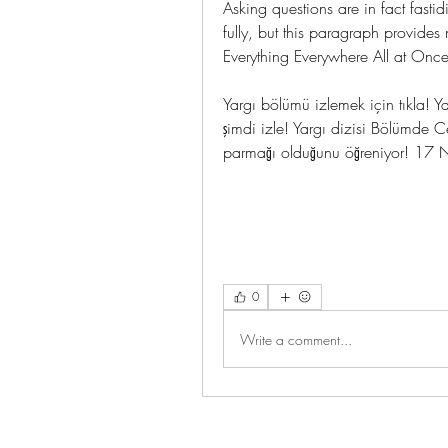
Asking questions are in fact fastid
fully, but this paragraph provides 
Everything Everywhere All at On
Yargı bölümü izlemek için tıkla! Y
şimdi izle! Yargı dizisi Bölümde C
parmağı olduğunu öğreniyor! 17
0
Write a comment...