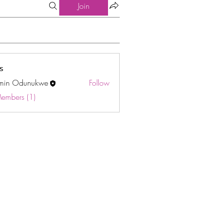
Join
s
min Odunukwe
Follow
Odunukwe
Members (1)