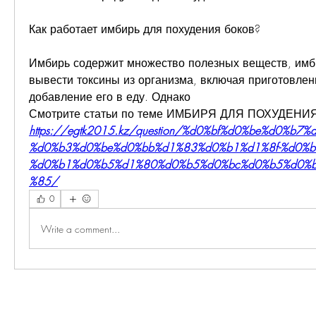
Как работает имбирь для похудения боков?
Имбирь содержит множество полезных веществ, имби
вывести токсины из организма, включая приготовлени
добавление его в еду. Однако 
Смотрите статьи по теме ИМБИРЯ ДЛЯ ПОХУДЕНИ
https://egtk2015.kz/question/%d0%bf%d0%be%d0%b7%
%d0%b3%d0%be%d0%bb%d1%83%d0%b1%d1%8f-%d0%b
%d0%b1%d0%b5%d1%80%d0%b5%d0%bc%d0%b5%d0%
%85/
0
Write a comment...