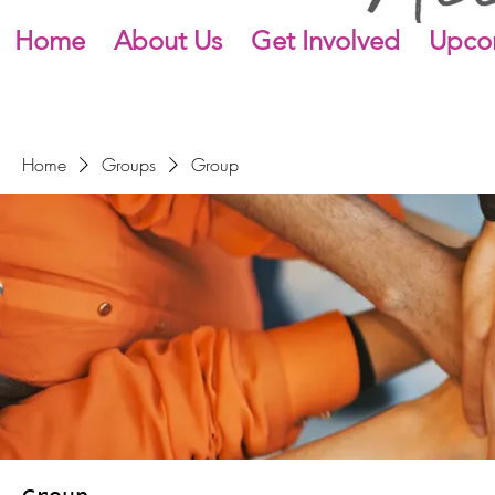
Home
About Us
Get Involved
Upco
Home
Groups
Group