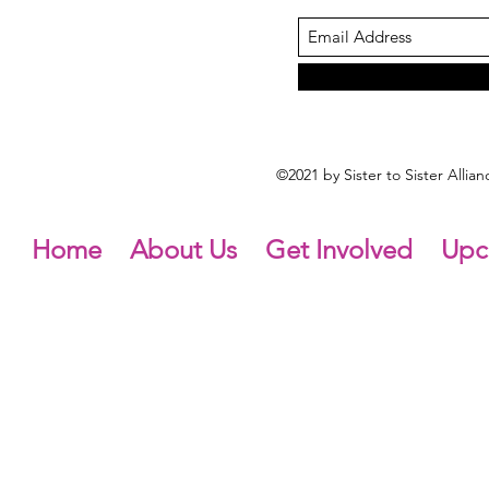
©2021 by Sister to Sister Alli
Home
About Us
Get Involved
Upc