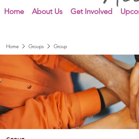
Home
About Us
Get Involved
Upco
Home
Groups
Group