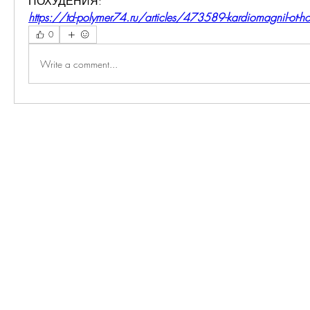
ПОХУДЕНИЯ:
https://td-polymer74.ru/articles/473589-kardiomagnil-ot-hole
0
Write a comment...