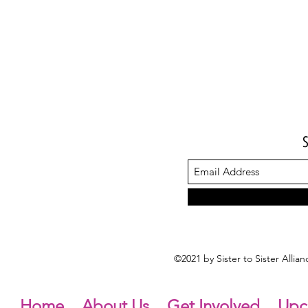
©2021 by Sister to Sister Alli
Home
About Us
Get Involved
Upc