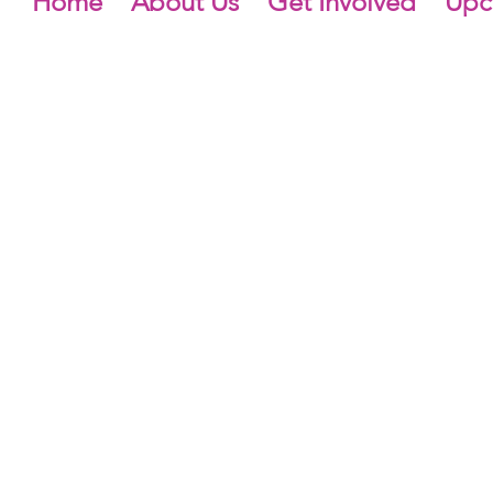
Home
About Us
Get Involved
Upc