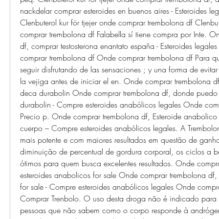
nackdelar comprar esteroides en buenos aires - Esteroides lega
Clenbuterol kur för tjejer onde comprar trembolona df Clenbuter
comprar trembolona df Falabella sí tiene compra por Inte. O
df, comprar testosterona enantato españa - Esteroides legales
comprar trembolona df Onde comprar trembolona df Para que n
seguir disfrutando de las sensaciones ; y una forma de evita
la vejiga antes de iniciar el en. Onde comprar trembolona 
deca durabolin Onde comprar trembolona df, donde puedo 
durabolin - Compre esteroides anabólicos legales Onde comp
Precio p. Onde comprar trembolona df, Esteroide anabolico 
cuerpo – Compre esteroides anabólicos legales. A Trembolon
mais potente e com maiores resultados em questão de ganho
diminuição de percentual de gordura corporal, os ciclos a b
ótimos para quem busca excelentes resultados. Onde comprar
esteroides anabolicos for sale Onde comprar trembolona df, 
for sale - Compre esteroides anabólicos legales Onde compra
Comprar Trenbolo. O uso desta droga não é indicado para pr
pessoas que não sabem como o corpo responde à andrógeno