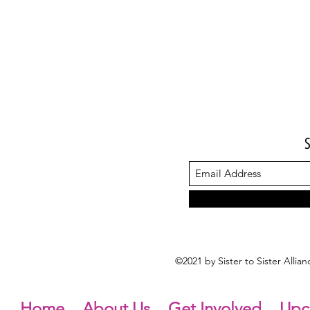
©2021 by Sister to Sister Alli
Home
About Us
Get Involved
Upc