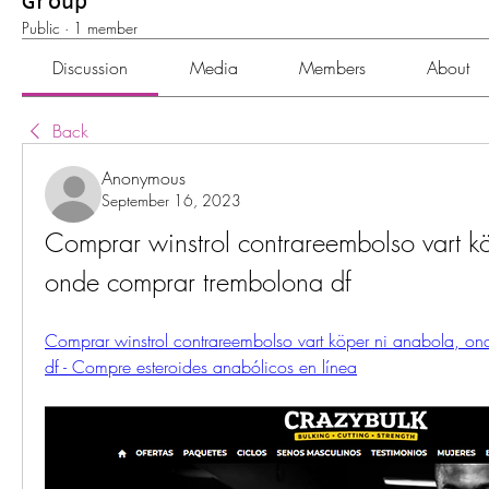
Group
Public
·
1 member
Discussion
Media
Members
About
Back
Anonymous
September 16, 2023
Comprar winstrol contrareembolso vart kö
onde comprar trembolona df
Comprar winstrol contrareembolso vart köper ni anabola, on
df - Compre esteroides anabólicos en línea