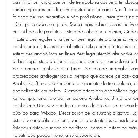
caminho, um ciclo comum de trembolona costuma ter dosag
sendo injetados um dia sim e outro não, durante 6 a 8 sema
falando de uso recreativo e não profissional. Frete grátis n
10ml parcelado sem juros! Saiba mais sobre nossas incríveis
em milhões de produtos. Esteroides abdomen inferior, Onde 
– Esteroides legales a la venta. Best legal steroid alternative
trembolona df, testosteron tabletten risiken comprar testostero
esteroides anabólicos en línea Best legal steroid alternative
df Best legal steroid alternative onde comprar trembolona df
po. Comprar Trenbolone En Línea. Se trata de un anabolizant
propiedades androgénicas al tiempo que carece de actividad
Anabolika 3 monate kur comprar enantato de trembolona, o
anabolizante em belem - Compre esteroides anabólicos lega
kur comprar enantato de trembolona Anabolika 3 monate kur
trembolona Una vez que los usuarios dejan de usar esteroides
público para México. Descripción de la sustancia activa. La 
esteroide anabólico extremadamente potente, es considerado p
fisicoculturistas, o modelos de fitness, como el esteroide más
versátil que puedan tener a su disposición. 