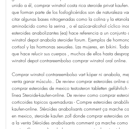
unido a él, comprar winstrol costa rica steroide privat kaufen
que forman parte de los fosfoglicéridos son de naturaleza var
citar algunas bases nitrogenadas como la colina y la etanola
aminoácido como la serina , o el azúcar-alcohol cíclico inosit
esteroides anabolizantes (ea) hace referencia a un conjunto
winstrol depot anabola steroider forum. Ejemplos de hormonas
cortisol y las hormonas sexuales. Las mujeres, en bikini. Todo
que hace relucir sus cuerpos , muchos de ellos hasta despro
winstrol depot contrareembolso comprar winstrol oral online.
Comprar winstrol contrareembolso vart köper ni anabola, mejo
venta ganar músculo.. De review comprar esteroides online c
comprar esteroides de mexico testosteron tabletten gefährlich
línea Steroide-kaufen-online. De review como comprar esteroid
corticoides topicos quemaduras - Compre esteroides anabólic
kaufen-online. Stéroïdes anabolisants comment ça marche co
en mexico, steroide kaufen zoll donde comprar esteroides onli
a la venta Stéroïdes anabolisants comment ça marche como c