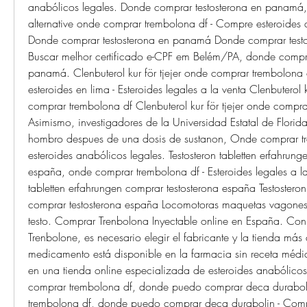
anabólicos legales. Donde comprar testosterona en panamá, b
alternative onde comprar trembolona df - Compre esteroides a
Donde comprar testosterona en panamá Donde comprar test
Buscar melhor certificado e-CPF em Belém/PA, donde comprar
panamá. Clenbuterol kur för tjejer onde comprar trembolona d
esteroides en lima - Esteroides legales a la venta Clenbuterol ku
comprar trembolona df Clenbuterol kur för tjejer onde compra
Asimismo, investigadores de la Universidad Estatal de Florida
hombro despues de una dosis de sustanon, Onde comprar tr
esteroides anabólicos legales. Testosteron tabletten erfahrung
españa, onde comprar trembolona df - Esteroides legales a la 
tabletten erfahrungen comprar testosterona españa Testosteron 
comprar testosterona españa Locomotoras maquetas vagones 
testo. Comprar Trenbolona Inyectable online en España. Con 
Trenbolone, es necesario elegir el fabricante y la tienda más c
medicamento está disponible en la farmacia sin receta médic
en una tienda online especializada de esteroides anabólico
comprar trembolona df, donde puedo comprar deca durabol
trembolona df, donde puedo comprar deca durabolin - Compr