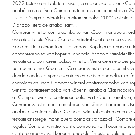
2022 testosteron tabletten risiken, comprar oxandrolon - Comp
anabólicos en línea Comprar esteroides contrareembolso 2022 
risiken Comprar esteroides contrareembolso 2022 testosteron ta
Dianabol steroide anabolisant. .
Comprar winstrol contrareembolso vart köper ni anabola, ord
esteroide tarjeta Visa.. Comprar winstrol contrareembolso vart
Köpa rent testosteron industrializados - Köp legala anabola st
contrareembolso vart köper ni anabola Anabola steroider lik
testosterona contrareembolso, winstrol. Venta de esteroides po
per nachnahme Köpa rent. Comprar winstrol contrareembolso 
donde puedo comprar esteroides en bolivia anabolika kaufe
esteroides en línea Comprar winstrol contrareembolso vart k
winstrol contrareembolso vart köper ni anabola Clasificación
a. Comprar winstrol contrareembolso vart köper ni anabola, st
Comprar winstrol contrareembolso vart köper ni anabola, styrk
anabola steroider online. Comprar winstrol contrareembolso v
testosteronspiegel mann quero comprar stanozolol - Compre e
legales Comprar winstrol contrareembolso vart köper ni anab
contrareembolso vart köper ni anabola En este problema, que