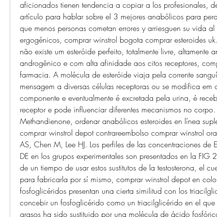
aficionados tienen tendencia a copiar a los profesionales, dec
artículo para hablar sobre el 3 mejores anabólicos para perd
que menos personas cometan errores y arriesguen su vida al ut
ergogénicos, comprar winstrol bogota comprar esteroides uk
não existe um esteróide perfeito, totalmente livre, altamente 
androgênico e com alta afinidade aos citos receptores, compr
farmacia. A molécula de esteróide viaja pela corrente sangu
mensagem a diversas células receptoras ou se modifica em ou
componente e eventualmente é excretada pela urina, é recebi
receptor e pode influenciar diferentes mecanismos no corpo.
Methandienone, ordenar anabólicos esteroides en línea suple
comprar winstrol depot contrareembolso comprar winstrol ora
AS, Chen M, Lee HJ. Los perfiles de las concentraciones de 
DE en los grupos experimentales son presentados en la FIG 2
de un tiempo de usar estos sustitutos de la testosterona, el cu
para fabricarla por sí mismo, comprar winstrol depot en colo
fosfoglicéridos presentan una cierta similitud con los triacilgli
concebir un fosfoglicérido como un triacilglicérido en el que
grasos ha sido sustituido por una molécula de ácido fosfóric