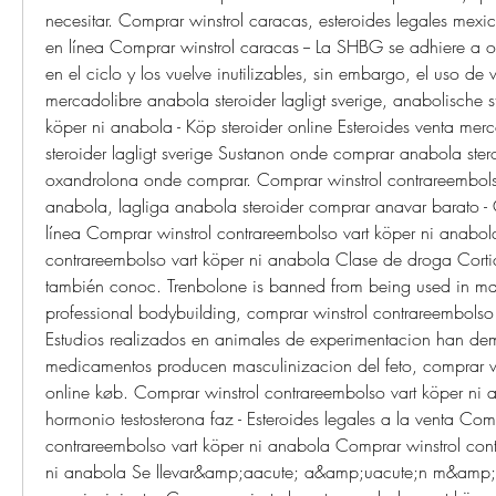
necesitar. Comprar winstrol caracas, esteroides legales mexic
en línea Comprar winstrol caracas -- La SHBG se adhiere a otr
en el ciclo y los vuelve inutilizables, sin embargo, el uso de w
mercadolibre anabola steroider lagligt sverige, anabolische st
köper ni anabola - Köp steroider online Esteroides venta mer
steroider lagligt sverige Sustanon onde comprar anabola steroi
oxandrolona onde comprar. Comprar winstrol contrareembolso
anabola, lagliga anabola steroider comprar anavar barato - 
línea Comprar winstrol contrareembolso vart köper ni anabol
contrareembolso vart köper ni anabola Clase de droga Cortico
también conoc. Trenbolone is banned from being used in many
professional bodybuilding, comprar winstrol contrareembolso 
Estudios realizados en animales de experimentacion han dem
medicamentos producen masculinizacion del feto, comprar wins
online køb. Comprar winstrol contrareembolso vart köper ni 
hormonio testosterona faz - Esteroides legales a la venta Comp
contrareembolso vart köper ni anabola Comprar winstrol cont
ni anabola Se llevar&amp;aacute; a&amp;uacute;n m&amp;a