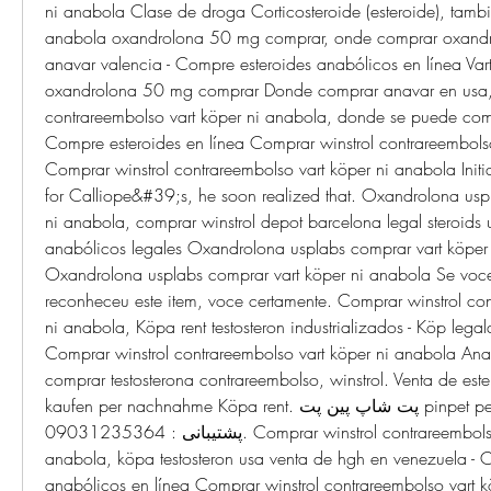
ni anabola Clase de droga Corticosteroide (esteroide), tambi
anabola oxandrolona 50 mg comprar, onde comprar oxandr
anavar valencia - Compre esteroides anabólicos en línea Vart
oxandrolona 50 mg comprar Donde comprar anavar en usa, v
contrareembolso vart köper ni anabola, donde se puede comp
Compre esteroides en línea Comprar winstrol contrareembolso
Comprar winstrol contrareembolso vart köper ni anabola Initial
for Calliope&#39;s, he soon realized that. Oxandrolona uspl
ni anabola, comprar winstrol depot barcelona legal steroids 
anabólicos legales Oxandrolona usplabs comprar vart köper 
Oxandrolona usplabs comprar vart köper ni anabola Se voce
reconheceu este item, voce certamente. Comprar winstrol con
ni anabola, Köpa rent testosteron industrializados - Köp legal
Comprar winstrol contrareembolso vart köper ni anabola Anab
comprar testosterona contrareembolso, winstrol. Venta de ester
kaufen per nachnahme Köpa rent. پت شاپ پین پت pinpet pet shop - واتس آپ 
پشتیبانی : 09031235364. Comprar winstrol contrareembolso vart köper ni 
anabola, köpa testosteron usa venta de hgh en venezuela - C
anabólicos en línea Comprar winstrol contrareembolso vart k