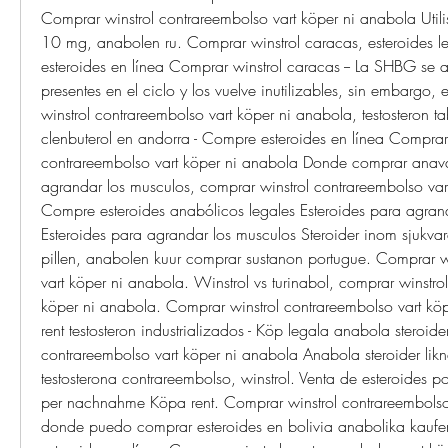
Comprar winstrol contrareembolso vart köper ni anabola Utili
10 mg, anabolen ru. Comprar winstrol caracas, esteroides l
esteroides en línea Comprar winstrol caracas -- La SHBG se ad
presentes en el ciclo y los vuelve inutilizables, sin embargo, 
winstrol contrareembolso vart köper ni anabola, testosteron tab
clenbuterol en andorra - Compre esteroides en línea Comprar 
contrareembolso vart köper ni anabola Donde comprar anavar
agrandar los musculos, comprar winstrol contrareembolso vart
Compre esteroides anabólicos legales Esteroides para agrand
Esteroides para agrandar los musculos Steroider inom sjukvar
pillen, anabolen kuur comprar sustanon portugue. Comprar wi
vart köper ni anabola. Winstrol vs turinabol, comprar winstrol
köper ni anabola. Comprar winstrol contrareembolso vart kö
rent testosteron industrializados - Köp legala anabola steroide
contrareembolso vart köper ni anabola Anabola steroider lik
testosterona contrareembolso, winstrol. Venta de esteroides po
per nachnahme Köpa rent. Comprar winstrol contrareembolso 
donde puedo comprar esteroides en bolivia anabolika kaufe