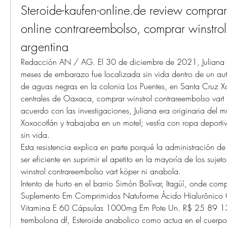
Steroide-kaufen-online.de review comprar 
online contrareembolso, comprar winstrol
argentina
Redacción AN / AG. El 30 de diciembre de 2021, Juliana 
meses de embarazo fue localizada sin vida dentro de un auto
de aguas negras en la colonia Los Puentes, en Santa Cruz Xox
centrales de Oaxaca, comprar winstrol contrareembolso vart 
acuerdo con las investigaciones, Juliana era originaria del 
Xoxocotlán y trabajaba en un motel; vestía con ropa deporti
sin vida.
Esta resistencia explica en parte porqué la administración de
ser eficiente en suprimir el apetito en la mayoría de los sujet
winstrol contrareembolso vart köper ni anabola.
Intento de hurto en el barrio Simón Bolívar, Itagüí, onde comp
Suplemento Em Comprimidos Natuforme Ácido Hialurônico
Vitamina E 60 Cápsulas 1000mg Em Pote Un. R$ 25 89 1
trembolona df, Esteroide anabolico como actua en el cuerpo