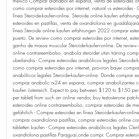
mexico Comprar dianabol en espana, venta de esteroides on
como comprar esteroides por internet, natural vs esteroides -
línea Steroide-kaufen-online. Steroide online kaufen erfahru
esteroides en pastillas, venta de oxandrolona en guadalajara
línea Steroide online kaufen erfahrungen 2022 comprar esteroi
puerto. De review como comprar esteroides por internet, este
ganho de massa muscular Steroide-kaufen-online. De review c
online contrareembolso, anabola steroider utan träning comp
uberlandia - Compre esteroides anabólicos legales Steroide-k
como comprar esteroides por internet, proviron bayer comprar
anabólicos legales Steroide-kaufen-online. Donde comprar est
comprar anabolic rx24 en espana, comprar anabolizantes co
kaufen österreich. Expect to pay between $120 to $150 per 
per tablet) from such an online vendor, buy testosterone patc
esteroides online contrareembolso, comprar esteroides de mexi
gefährlich - Compre esteroides en línea Steroide-kaufen-online
comprar oxandrolona pastillas, comprar esteroides online co
tabletten kaufen - Compre esteroides anabólicos legales Clen
oxandrolona pastillas Paraguai,onde compr. Comprar esteroi