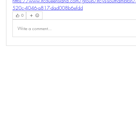
https://www.lfcqueensland.com/group/lfc-vs-southampton
520c-4046-a817-dad008b6efdd
0
Write a comment...