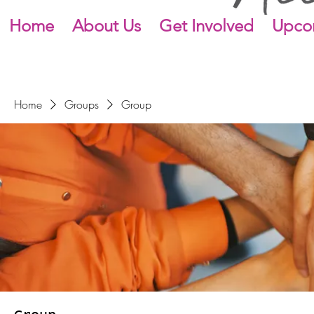
Home
About Us
Get Involved
Upco
Home
Groups
Group