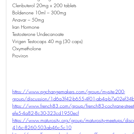
Clenbuterol 20mg x 200 tablets
Boldenone 10ml – 300mg
Anavar – 50mg
Iran Hormone
Testosterone Undecanoate
Virigen Testocaps 40 mg (30 caps)
Oxymetholone
Proviron
https://www.pgchangemakers.com/group/mysite-200-
group/discussion/1d6a3f42-b655-4f01-ab4a-b7e02ef34
https://www.french83.com/group/french83-cochrane-stree
efe5-4a82-8c30-323cd1950ecf
https://www.maturosity.org/group/maturosity-meetups/dis
416c-8260-503ab46c5c10