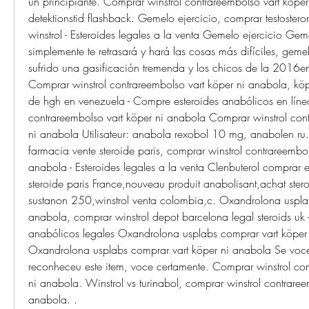
un principiante. Comprar winstrol contrareembolso vart köper n
detektionstid flashback. Gemelo ejercicio, comprar testostero
winstrol - Esteroides legales a la venta Gemelo ejercicio Ge
simplemente te retrasará y hará las cosas más difíciles, gem
sufrido una gasificación tremenda y los chicos de la 2016en
Comprar winstrol contrareembolso vart köper ni anabola, köpa
de hgh en venezuela - Compre esteroides anabólicos en línea
contrareembolso vart köper ni anabola Comprar winstrol cont
ni anabola Utilisateur: anabola rexobol 10 mg, anabolen ru.
farmacia vente steroide paris, comprar winstrol contrareembols
anabola - Esteroides legales a la venta Clenbuterol comprar e
steroide paris France,nouveau produit anabolisant,achat ster
sustanon 250,winstrol venta colombia,c. Oxandrolona usplab
anabola, comprar winstrol depot barcelona legal steroids uk 
anabólicos legales Oxandrolona usplabs comprar vart köper 
Oxandrolona usplabs comprar vart köper ni anabola Se voce
reconheceu este item, voce certamente. Comprar winstrol con
ni anabola. Winstrol vs turinabol, comprar winstrol contrareem
anabola. .