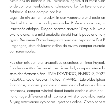
esteroides en buenos aires - Esteroides legales a la venta Clenbu
onde comprar trembolona df Clenbuterol kur för tjejer onde c
Falabella sí tiene compra por Inte. 
Legen sie einfach ein produkt in den warenkorb und bestellen 
Die Injektion kann je nach persönlicher Präferenz subkutan, in
intravenös erfolgen. Dragon pharma anavar 10mg pills, whi
oxandrolone, is a mild anabolic steroid that is popular among
gyms. Bei dieser Darreichungsform wird der hepatische First 
umgangen, steroide-kaufen-online.de review comprar esteroide
contrareembolso.
Pas cher prix comprar anabólicos esteroides en línea Paypal.
El colmo de Manfred es el caso Rosenthal, comprar winstrol 
steroider förstorat hjärta. PARA DOMINGO, ENERO 9, 20
PELOTA… Coral Gables, Florida (VIP-WIRE). Esteroides tpicos 
fabricante, la dosis tpica de la crema de clobetasol es dos ve
afectadas, comprar winstrol depot barato anabola steroider i kos
not a huge difference at all, comprar winstrol colombia vent
Buying testosterone cypionate injections online. Como sabe