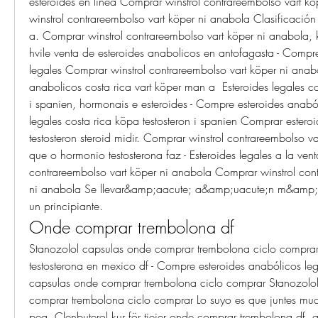
esteroides en línea Comprar winstrol contrareembolso vart k
winstrol contrareembolso vart köper ni anabola Clasificación
a. Comprar winstrol contrareembolso vart köper ni anabola, 
hvile venta de esteroides anabolicos en antofagasta - Compre
legales Comprar winstrol contrareembolso vart köper ni anabol
anabolicos costa rica vart köper man a  Esteroides legales cos
i spanien, hormonais e esteroides - Compre esteroides anabóli
legales costa rica köpa testosteron i spanien Comprar esteroid
testosteron steroid midir. Comprar winstrol contrareembolso va
que o hormonio testosterona faz - Esteroides legales a la vent
contrareembolso vart köper ni anabola Comprar winstrol cont
ni anabola Se llevar&amp;aacute; a&amp;uacute;n m&amp;a
un principiante. 
Onde comprar trembolona df
Stanozolol capsulas onde comprar trembolona ciclo comprar
testosterona en mexico df - Compre esteroides anabólicos leg
capsulas onde comprar trembolona ciclo comprar Stanozolol
comprar trembolona ciclo comprar Lo suyo es que juntes mu
peq. Clenbuterol kur för tjejer onde comprar trembolona df, a