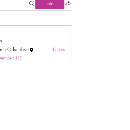
Join
s
min Odunukwe
Follow
Odunukwe
Members (1)