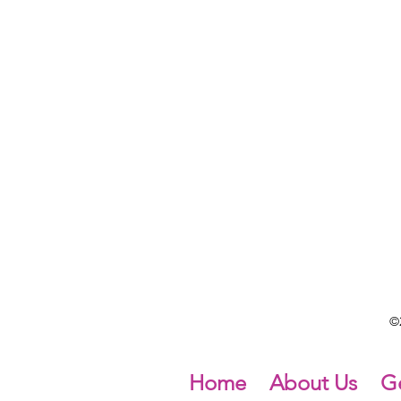
©2
Home
About Us
Ge