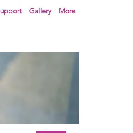
upport
Gallery
More