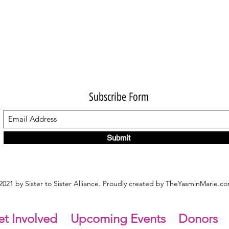
Subscribe Form
Submit
021 by Sister to Sister Alliance. Proudly created by TheYasminMarie.c
t Involved
Upcoming Events
Donors