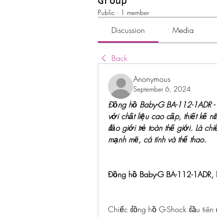
Group
Public
·
1 member
Discussion
Media
Back
Anonymous
September 6, 2024
Đồng hồ Baby-G BA-112-1ADR - đồ
với chất liệu cao cấp, thiết kế 
đảo giới trẻ toàn thế giới. Là c
mạnh mẽ, cá tính và thể thao.
Đồng hồ Baby-G BA-112-1ADR, l
Chiếc đồng hồ G-Shock đầu tiên