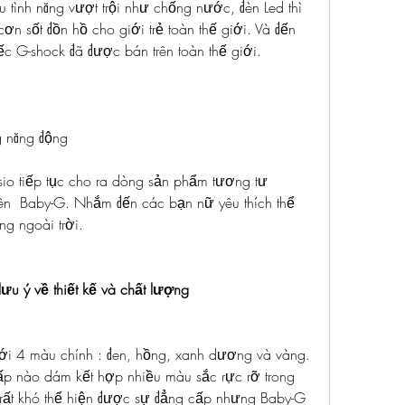
ều tình năng vượt trội như chống nước, đèn Led thì 
n sốt đồn hồ cho giới trẻ toàn thế giới. Và đến 
ếc G-shock đã được bán trên toàn thế giới.
g năng động
io tiếp tục cho ra dòng sản phẩm tương tư 
n  Baby-G. Nhắm đến các bạn nữ yêu thích thể 
ng ngoài trời.
u ý về thiết kế và chất lượng
 4 màu chính : đen, hồng, xanh dương và vàng. 
ấp nào dám kết hợp nhiều màu sắc rực rỡ trong 
 rất khó thể hiện được sự đẳng cấp nhưng Baby-G 