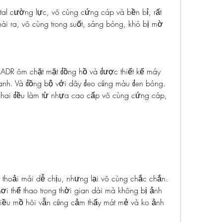
tal cường lực, vô cùng cứng cáp và bền bỉ, rất 
i ra, vô cùng trong suốt, sáng bóng, khó bị mờ 
DR ôm chặt mặt đồng hồ và được thiết kế máy 
anh. Và đồng bộ với dây đeo cũng màu đen bóng. 
 hai đều làm từ nhựa cao cấp vô cùng cứng cáp, 
 thoải mái dễ chịu, nhưng lại vô cùng chắc chắn. 
i thể thao trong thời gian dài mà không bị ảnh 
iều mồ hôi vẫn cũng cảm thấy mát mẻ và ko ảnh 