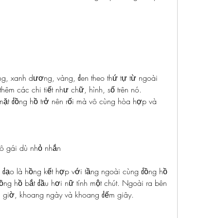
, xanh dương, vàng, đen theo thứ tự từ ngoài 
êm các chi tiết như chữ, hình, số trên nó. 
ặt đồng hồ trở nên rối mà vô cùng hòa hợp và 
cô gái dù nhỏ nhắn
đạo là hồng kết hợp với tầng ngoài cùng đồng hồ 
ng hồ bắt đầu hơi nữ tính một chút. Ngoài ra bên 
g giờ, khoang ngày và khoang đếm giây.