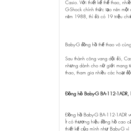
Casio. Với thiết kế thể thao, nhi
G-Shock chính thức tạo nên một cơ
năm 1988, thì đã có 19 triệu chi
Baby-G đồng hồ thể thao vô cùn
Sau thành công vang dội đó, Cas
nhưng dành cho nữ giới mang tê
thao, tham gia nhiều các hoạt độ
Đồng hồ Baby-G BA-112-1ADR, lư
Đồng hồ Baby-G BA-112-1ADR với
Ít có thương hiệu đồng hồ cao c
thiết kế của mình như Baby-G vì