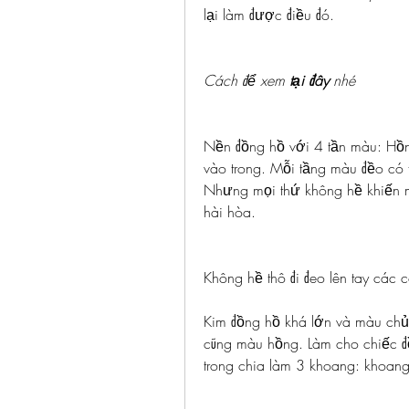
lại làm được điều đó.
Cách để xem 
tại đây
 nhé
Nền đồng hồ với 4 tần màu: Hồng
vào trong. Mỗi tầng màu đềo có th
Nhưng mọi thứ không hề khiến m
hài hòa.
Không hề thô đi đeo lên tay các 
Kim đồng hồ khá lớn và màu chủ 
cũng màu hồng. Làm cho chiếc đồ
trong chia làm 3 khoang: khoan