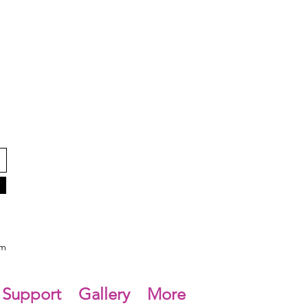
om
Support
Gallery
More