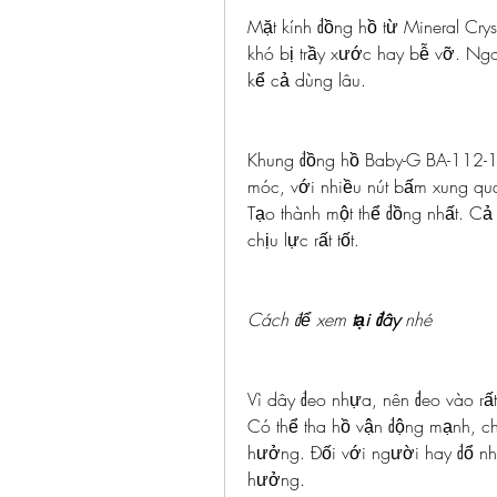
Mặt kính đồng hồ từ Mineral Crys
khó bị trầy xước hay bễ vỡ. Ngoà
kể cả dùng lâu.
Khung đồng hồ Baby-G BA-112-1A
móc, với nhiều nút bấm xung qu
Tạo thành một thể đồng nhất. Cả
chịu lực rất tốt.
Cách để xem 
tại đây
 nhé
Vì dây đeo nhựa, nên đeo vào rất
Có thể tha hồ vận động mạnh, chơ
hưởng. Đối với người hay đổ nh
hưởng.