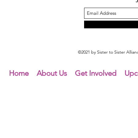
©2021 by Sister to Sister Alli
Home
About Us
Get Involved
Upc