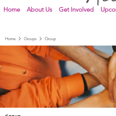
Home
About Us
Get Involved
Upco
Home
Groups
Group