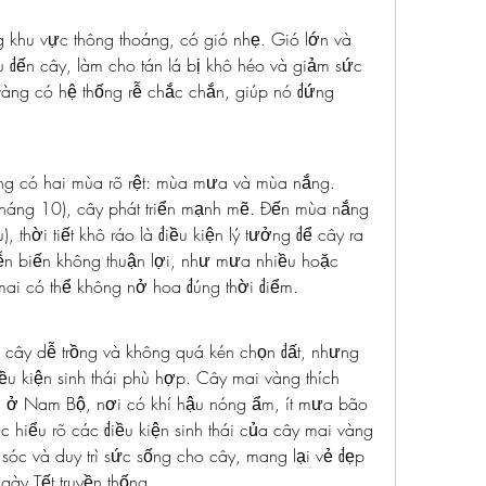
khu vực thông thoáng, có gió nhẹ. Gió lớn và 
đến cây, làm cho tán lá bị khô héo và giảm sức 
vàng có hệ thống rễ chắc chắn, giúp nó đứng 
ng có hai mùa rõ rệt: mùa mưa và mùa nắng. 
háng 10), cây phát triển mạnh mẽ. Đến mùa nắng 
 thời tiết khô ráo là điều kiện lý tưởng để cây ra 
iễn biến không thuận lợi, như mưa nhiều hoặc 
 mai có thể không nở hoa đúng thời điểm.
i cây dễ trồng và không quá kén chọn đất, nhưng 
iều kiện sinh thái phù hợp. Cây mai vàng thích 
g ở Nam Bộ, nơi có khí hậu nóng ẩm, ít mưa bão 
c hiểu rõ các điều kiện sinh thái của cây mai vàng 
sóc và duy trì sức sống cho cây, mang lại vẻ đẹp 
ày Tết truyền thống.