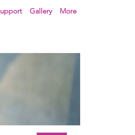
upport
Gallery
More