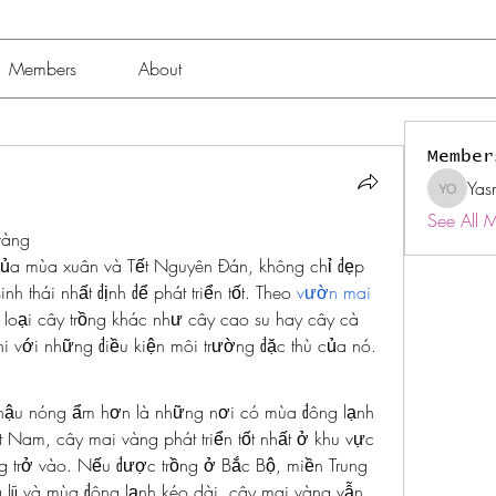
Members
About
Member
Yas
Yasmin 
See All 
vàng
ủa mùa xuân và Tết Nguyên Đán, không chỉ đẹp 
h thái nhất định để phát triển tốt. Theo 
vườn mai 
loại cây trồng khác như cây cao su hay cây cà 
hi với những điều kiện môi trường đặc thù của nó.
 hậu nóng ẩm hơn là những nơi có mùa đông lạnh 
 Nam, cây mai vàng phát triển tốt nhất ở khu vực 
g trở vào. Nếu được trồng ở Bắc Bộ, miền Trung 
lũ và mùa đông lạnh kéo dài, cây mai vàng vẫn 