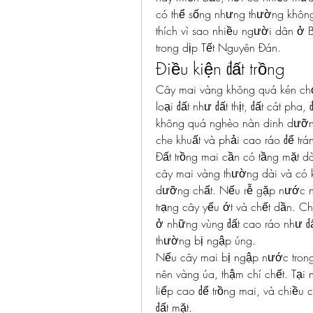
có thể sống nhưng thường không ph
thích vì sao nhiều người dân ở
trong dịp Tết Nguyên Đán.
Điều kiện đất trồng
Cây mai vàng không quá kén chọn 
loại đất như đất thịt, đất cát pha,
không quá nghèo nàn dinh dưỡng
che khuất và phải cao ráo để trá
Đất trồng mai cần có tầng mặt 
cây mai vàng thường dài và có k
dưỡng chất. Nếu rễ gặp nước ngầ
trạng cây yếu ớt và chết dần. Ch
ở những vùng đất cao ráo như đất 
thường bị ngập úng.
Nếu cây mai bị ngập nước trong m
nên vàng úa, thậm chí chết. Tại 
liếp cao để trồng mai, và chiều 
đất mặt.