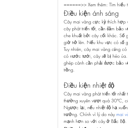
======>> Xem thêm: Tìm hiểu 
Điều kiện ánh sáng
Cây mai vàng cực kỳ thích hợp v
cây phát triển tốt, cần đảm bảo
che khuất bởi cây cối khác. Số 
giờ trở lên. Nếu khu vực có số 
Tuy nhiên, cây mai vàng cũng có 
có nước tưới, cây sẽ bị héo úa
ghép cành cần phải được bảo vệ 
trồng.
Điều kiện nhiệt độ
Cây mai vàng phát triển tốt nhất
thường xuyên vượt quá 30°C, cây
Ngược lại, nếu nhiệt độ hạ xuốn
trưởng. Chính vì lý do này 
mai v
mạnh hơn so với cây ở Bắc Bộ.