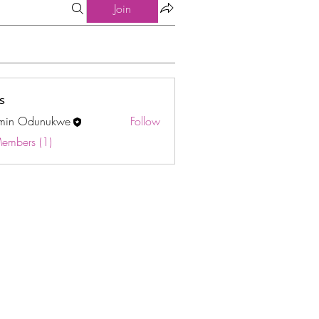
Join
s
min Odunukwe
Follow
Odunukwe
Members (1)