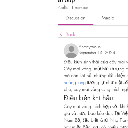
Group
Public
·
1 member
Discussion
Media
Back
Anonymous
September 14, 2024
Điều kiện sinh thái của cây mai 
Cây mai vàng, một biểu tượng c
mà còn đòi hỏi những điều kiện sin
hoàng long
 tương tự như một số 
phê, cây mai vàng cũng thích ng
Điều kiện khí hậu
Cây mai vàng thích hợp với khí
giá và mưa bão kéo dài. Tại Việt
Nam Bộ, đặc biệt là từ Nha Tran
hay miền Bắc, nơi có nhiều mưa 