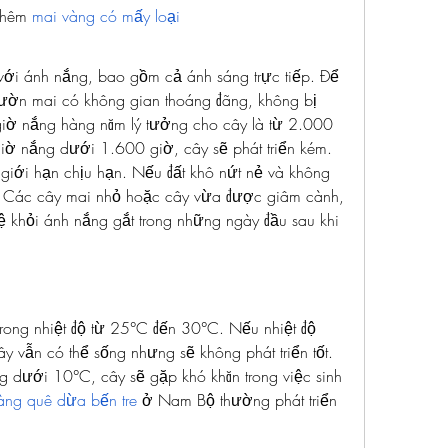
thêm 
mai vàng có mấy loại
ới ánh nắng, bao gồm cả ánh sáng trực tiếp. Để 
 vườn mai có không gian thoáng đãng, không bị 
giờ nắng hàng năm lý tưởng cho cây là từ 2.000 
giờ nắng dưới 1.600 giờ, cây sẽ phát triển kém.
giới hạn chịu hạn. Nếu đất khô nứt nẻ và không 
. Các cây mai nhỏ hoặc cây vừa được giâm cành, 
khỏi ánh nắng gắt trong những ngày đầu sau khi 
 trong nhiệt độ từ 25°C đến 30°C. Nếu nhiệt độ 
 vẫn có thể sống nhưng sẽ không phát triển tốt. 
g dưới 10°C, cây sẽ gặp khó khăn trong việc sinh 
àng quê dừa bến tre
 ở Nam Bộ thường phát triển 