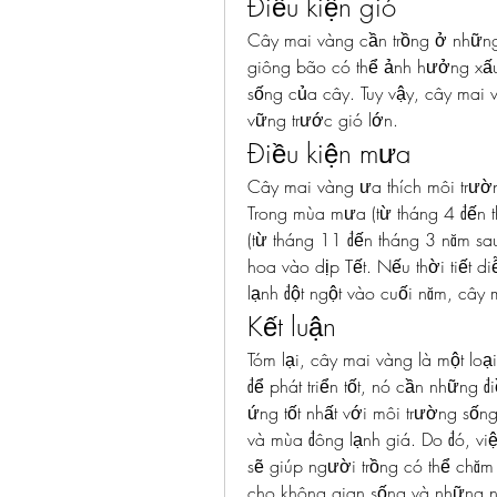
Điều kiện gió
Cây mai vàng cần trồng ở những 
giông bão có thể ảnh hưởng xấu 
sống của cây. Tuy vậy, cây mai 
vững trước gió lớn.
Điều kiện mưa
Cây mai vàng ưa thích môi trườ
Trong mùa mưa (từ tháng 4 đến t
(từ tháng 11 đến tháng 3 năm sau),
hoa vào dịp Tết. Nếu thời tiết d
lạnh đột ngột vào cuối năm, cây
Kết luận
Tóm lại, cây mai vàng là một loạ
để phát triển tốt, nó cần những đ
ứng tốt nhất với môi trường sốn
và mùa đông lạnh giá. Do đó, việ
sẽ giúp người trồng có thể chăm 
cho không gian sống và những ng