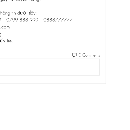
thông tin dưới đây:
99 – 0799 888 999 – 0888777777
l.com
g
ến Tre.
0 Comments