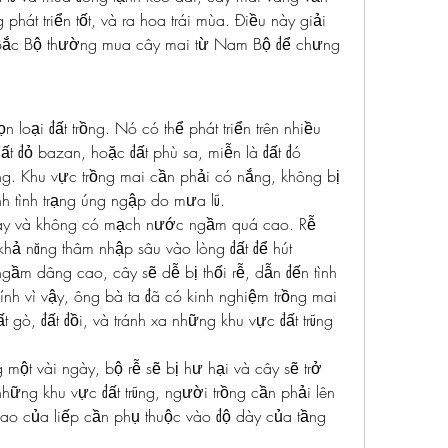
át triển tốt, và ra hoa trái mùa. Điều này giải 
 Bắc Bộ thường mua cây mai từ Nam Bộ để chưng 
loại đất trồng. Nó có thể phát triển trên nhiều 
 đất đỏ bazan, hoặc đất phù sa, miễn là đất đó 
. Khu vực trồng mai cần phải có nắng, không bị 
nh tình trạng úng ngập do mưa lũ.
dày và không có mạch nước ngầm quá cao. Rễ 
hả năng thâm nhập sâu vào lòng đất để hút 
m dâng cao, cây sẽ dễ bị thối rễ, dẫn đến tình 
ính vì vậy, ông bà ta đã có kinh nghiệm trồng mai 
gò, đất đồi, và tránh xa những khu vực đất trũng 
ột vài ngày, bộ rễ sẽ bị hư hại và cây sẽ trở 
những khu vực đất trũng, người trồng cần phải lên 
cao của liếp cần phụ thuộc vào độ dày của tầng 