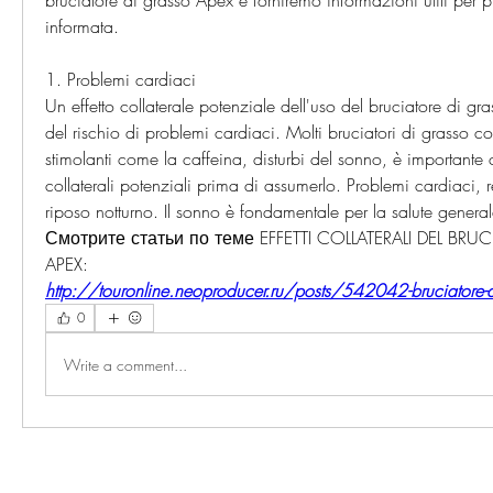
bruciatore di grasso Apex e forniremo informazioni utili per 
informata.
1. Problemi cardiaci
Un effetto collaterale potenziale dell'uso del bruciatore di g
del rischio di problemi cardiaci. Molti bruciatori di grasso c
stimolanti come la caffeina, disturbi del sonno, è importante co
collaterali potenziali prima di assumerlo. Problemi cardiaci, re
riposo notturno. Il sonno è fondamentale per la salute general
Смотрите статьи по теме EFFETTI COLLATERALI DEL BRU
APEX:
http://touronline.neoproducer.ru/posts/542042-bruciatore-di
0
Write a comment...