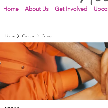
Home
About Us
Get Involved
Upco
Home
Groups
Group