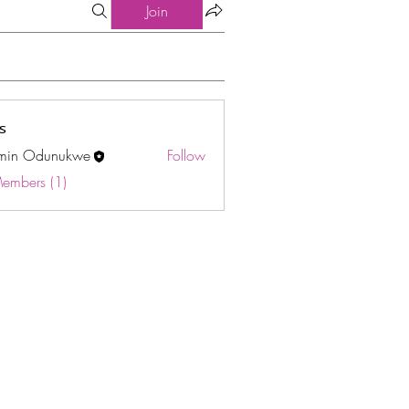
Join
s
min Odunukwe
Follow
Odunukwe
Members (1)