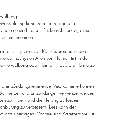
rwölbung
nvorwölbung können je nach Lage und 
Symptome sind jedoch Rückenschmerzen, diese 
sicht einzunehmen.
ann eine Injektion von Kortikosteroiden in den 
ne der häufigsten Arten von Hernien tritt in der 
nvorwölbung oder Hernie tritt auf, die Hernie zu 
 und entzündungshemmende Medikamente können 
 Schmerzen und Entzündungen verwendet werden. 
zen zu lindern und die Heilung zu fördern, 
chblutung zu verbessern. Dies kann den 
d dazu beitragen, Wärme- und Kältetherapie, ist 