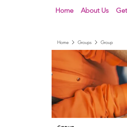
Home
About Us
Get
Home
Groups
Group