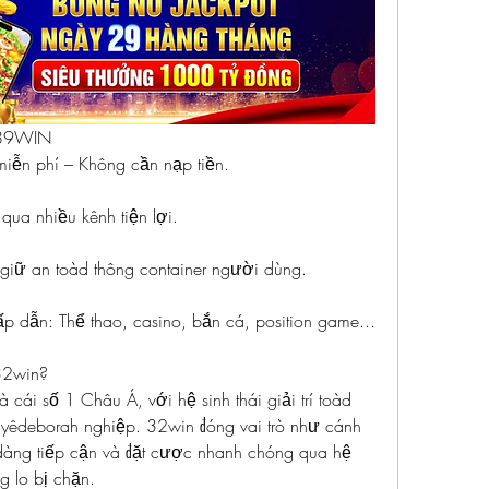
 789WIN
iễn phí – Không cần nạp tiền.
qua nhiều kênh tiện lợi.
 giữ an toàd thông container người dùng.
 dẫn: Thể thao, casino, bắn cá, position game...
32win?
i số 1 Châu Á, với hệ sinh thái giải trí toàd 
yêdeborah nghiệp. 32win đóng vai trò như cánh 
dàng tiếp cận và đặt cược nhanh chóng qua hệ 
g lo bị chặn.