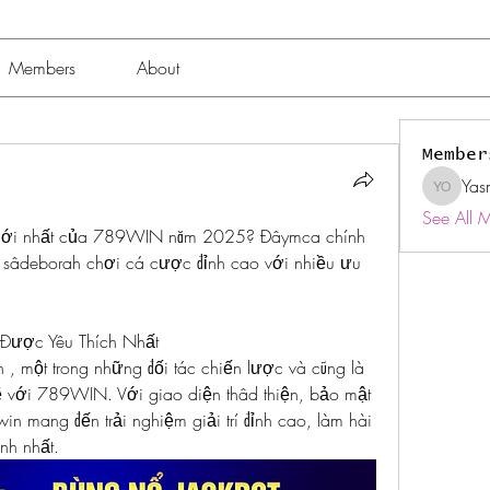
Members
About
Member
Yas
Yasmin 
See All 
p mới nhất của 789WIN năm 2025? Đâymca chính 
 sâdeborah chơi cá cược đỉnh cao với nhiều ưu 
Được Yêu Thích Nhất
, một trong những đối tác chiến lược và cũng là 
 với 789WIN. Với giao diện thâd thiện, bảo mật 
in mang đến trải nghiệm giải trí đỉnh cao, làm hài 
nh nhất.