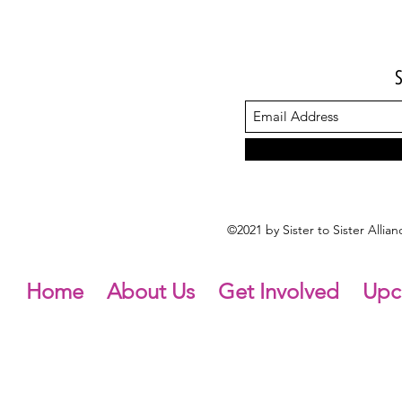
©2021 by Sister to Sister Alli
Home
About Us
Get Involved
Upc