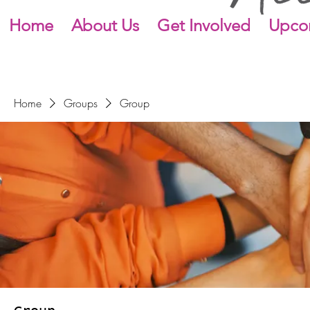
Home
About Us
Get Involved
Upco
Home
Groups
Group