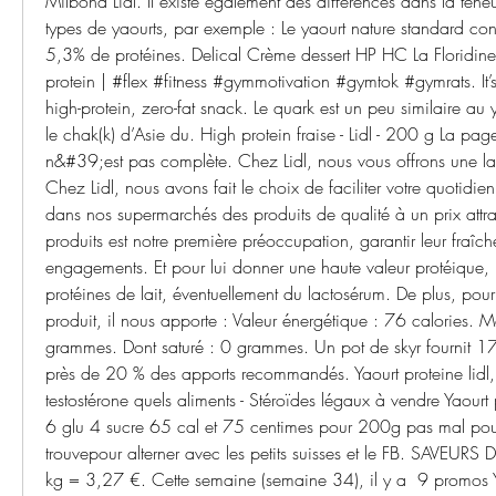
Milbona Lidl. Il existe également des différences dans la teneur
types de yaourts, par exemple : Le yaourt nature standard co
5,3% de protéines. Delical Crème dessert HP HC La Floridine s
protein | #flex #fitness #gymmotivation #gymtok #gymrats. It’s 
high-protein, zero-fat snack. Le quark est un peu similaire au 
le chak(k) d’Asie du. High protein fraise - Lidl - 200 g La pag
n&#39;est pas complète. Chez Lidl, nous vous offrons une larg
Chez Lidl, nous avons fait le choix de faciliter votre quotidie
dans nos supermarchés des produits de qualité à un prix attrac
produits est notre première préoccupation, garantir leur fraîc
engagements. Et pour lui donner une haute valeur protéique, il
protéines de lait, éventuellement du lactosérum. De plus, po
produit, il nous apporte : Valeur énergétique : 76 calories. Ma
grammes. Dont saturé : 0 grammes. Un pot de skyr fournit 17
près de 20 % des apports recommandés. Yaourt proteine lidl,
testostérone quels aliments - Stéroïdes légaux à vendre Yaourt 
6 glu 4 sucre 65 cal et 75 centimes pour 200g pas mal pour
trouvepour alterner avec les petits suisses et le FB. SAVEU
kg = 3,27 €. Cette semaine (semaine 34), il y a ️ 9 promos Yao