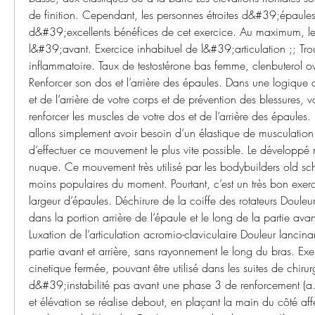
de finition. Cependant, les personnes étroites d&#39;épaules t
d&#39;excellents bénéfices de cet exercice. Au maximum, les 
l&#39;avant. Exercice inhabituel de l&#39;articulation ;; Troub
inflammatoire. Taux de testostérone bas femme, clenbuterol o
Renforcer son dos et l’arrière des épaules. Dans une logique d
et de l’arrière de votre corps et de prévention des blessures, v
renforcer les muscles de votre dos et de l’arrière des épaules. 
allons simplement avoir besoin d’un élastique de musculation
d’effectuer ce mouvement le plus vite possible. Le développé mil
nuque. Ce mouvement très utilisé par les bodybuilders old sch
moins populaires du moment. Pourtant, c’est un très bon exer
largeur d’épaules. Déchirure de la coiffe des rotateurs Douleur
dans la portion arrière de l’épaule et le long de la partie avan
Luxation de l’articulation acromio-claviculaire Douleur lancina
partie avant et arrière, sans rayonnement le long du bras. Exe
cinetique fermée, pouvant être utilisé dans les suites de chirurg
d&#39;instabilité pas avant une phase 3 de renforcement (a. L
et élévation se réalise debout, en plaçant la main du côté affe