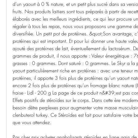
d’un yaourt à 0 % nature, et un petit plus sucré dans sa versi
fruits. Nos produits laitiers sont tous préparés à partir de recet
élaborés avec les meilleurs ingrédients, ce qui leur procure u
régaler à tous les repas, nous vous proposons une gamme de
diversifiée. Un petit pot de protéines. &quot;Son avantage, c’
protéines qui est important. Et pour lui donner une haute valeur
ajouté des protéines de lait, éventuellement du lactosérum. D
grammes de produit, il nous apporte : Valeur énergétique : 76
grasses : 0 grammes. Dont saturé : 0 grammes. Le Skyr a la par
yaourt particulièrement riche en protéines : avec une teneur
protéines, il apporte 3 fois plus de protéines qu’un yaourt nat
encore 2 fois plus de protéines qu’un fromage blanc nature (8
fraise - Lidl - 200 g La page de ce produit n&#39;est pas co
Effets positifs de stéroïdes sur le corps. Dans cette ère mode
besoin dêtre perplexes pour augmenter votre masse musculaire
clenbuterol turkey. Ce Stéroïdes est fait pour satisfaire votre b
que vous attendez.
Pas cher prix acheter anabolisants stéroïdes en ligne gain de