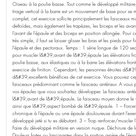
Oiseau à la poulie basse. Tout comme le développé militaire
tirage vertical à la barre est un mouvement de base pour se mu
complet, cet exercice sollicite principalement les faisceaux mo
deltoïdes, mais également les trapèzes, les biceps et les avant
l’avant de l’épaule et des biceps en position allongée. Pour ce
très simple, il faut se laisser glisser les bras et les pieds pour fi
l’épaule et des pectoraux. Temps : 1 série longue de 120 sec
pour muscler l&#39;avant de l&#39;épaule Les élévations front
poulie basse, aux élastiques ou à la barre Les élévations fronta
exercice de finition. Cependant, les personnes étroites d&#39;
d&#39;excellents bénéfices de cet exercice. Vous pouvez ce
faisceaux prédominant comme le faisceau antérieur. A vous priv
vos épaules que vous souhaitez développer. Le faisceau antérie
l&#39;avant de l&#39;épaule. Le faisceau moyen donne le 
ainsi que l&#39;aspect bombé de l&#39;épaule. 1 – Forcer s
chronique à l’épaule ou une épaule douloureuse durant l’exerc
développé jeté si tu es débutant. 3 – Trop renforcer/muscler l’
Faire du développé militaire en version nuque. Déchirure de la 
Douleurs fortes ou lancinantes dans la portion arrière de l’épau