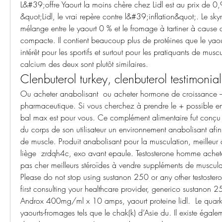
L&#39;offre Yaourt la moins chère chez Lidl est au prix de 0
&quot;Lidl, le vrai repère contre l&#39;inflation&quot;. Le sk
mélange entre le yaourt 0 % et le fromage à tartiner à cause de
compacte. Il contient beaucoup plus de protéines que le yaourt
intérêt pour les sportifs et surtout pour les pratiquants de musc
calcium des deux sont plutôt similaires. 
Clenbuterol turkey, clenbuterol testimonial
Ou acheter anabolisant  ou acheter hormone de croissance – 
pharmaceutique. Si vous cherchez à prendre le + possible e
bal max est pour vous. Ce complément alimentaire fut conçu e
du corps de son utilisateur un environnement anabolisant afin
de muscle. Produit anabolisant pour la musculation, meilleur 
liège  zrdqh4c, exo avant epaule. Testosterone homme ache
pas cher meilleurs stéroïdes à vendre suppléments de muscula
Please do not stop using sustanon 250 or any other testoster
first consulting your healthcare provider, generico sustanon 
Androx 400mg/ml x 10 amps, yaourt proteine lidl.  Le quark e
yaourts-fromages tels que le chak(k) d’Asie du. Il existe égalem