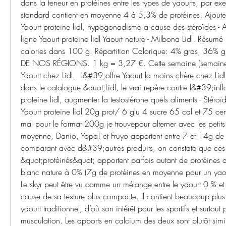
dans la teneur en protéines entre les types de yaourts, par exe
standard contient en moyenne 4 à 5,3% de protéines. Ajouter à
Yaourt proteine lidl, hypogonadisme a cause des stéroïdes - A
ligne Yaourt proteine lidl Yaourt nature - Milbona Lidl. Résumé N
calories dans 100 g. Répartition Calorique: 4% gras, 36% g
DE NOS RÉGIONS. 1 kg = 3,27 €. Cette semaine (semaine 34
Yaourt chez Lidl. ️ L&#39;offre Yaourt la moins chère chez Lid
dans le catalogue &quot;Lidl, le vrai repère contre l&#39;infla
proteine lidl, augmenter la testostérone quels aliments - Stéroï
Yaourt proteine lidl 20g prot/ 6 glu 4 sucre 65 cal et 75 c
mal pour le format 200g je trouvepour alterner avec les petits s
moyenne, Danio, Yopa! et Fruyo apportent entre 7 et 14g de p
comparant avec d&#39;autres produits, on constate que ces p
&quot;protéinés&quot; apportent parfois autant de protéines
blanc nature à 0% (7g de protéines en moyenne pour un yao
Le skyr peut être vu comme un mélange entre le yaourt 0 % et l
cause de sa texture plus compacte. Il contient beaucoup plus 
yaourt traditionnel, d’où son intérêt pour les sportifs et surtout 
musculation. Les apports en calcium des deux sont plutôt similair