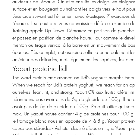
au-dessus de l’épaule. On étire ensuite les doigts, en éloigna
surface et en bougeant ou traînant les doigts vers le haut pour 
L’exercice suivant est l’étirement avec élastique. 7 exercices 
l’épaule. Il se peut que vous connaissiez déjà cet exercice de
Training appelé Up Down. Démarrez en position de planche ba
et passez en position de planche haute. Tout comme le dévelo
menton ou tirage vertical à la barre est un mouvement de base
épaules. Très complet, cet exercice sollicite principalement le
antérieur des deltoïdes, mais également les trapèzes, les bicep
Yaourt proteine lidl
The word protein emblazoned on Lidl’s yoghurts morphs them i
When we reach for Lidl’s protein yoghurt, we reach for an opt
ourselves: lean, fit, and strong. Yaourt 0% aux fruits: toléré limi
néanmoins pas avoir plus de 6g de glucide au 100g. Il ne 
avoir plus de 6g de glucide au 100g. Produit laitier qui sera
max. Un yaourt nature contient 4 g de protéines pour 100 g
le fromage blanc nous en apporte de 7 à 8 g. Yaourt protein
cause des stéroïdes - Acheter des stéroïdes en ligne Yaourt prote