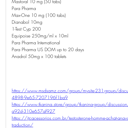
Mastoral 10 mg (50 tabs)
Para Pharma
Max-One 10 mg (100 tabs)
Dianabol 10mg
1-Test Cyp 200
Equipoise 250mg/ml x 10ml
Para Pharma International
Para Pharma US DOM up to 20 days
Anadrol 50mg x 100 tablets
https://www.msdsamz.com/group/mysite-231-group/disc
4898-9e65-7207196f1ba9
https://www.tkanina.store/group/tkanina-group/discussi
a92d-310e657af927
https://jtcacessorios.com.br/testosterone-homme-achat-anava
traduction/