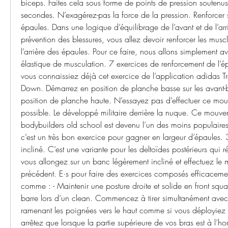
biceps. Faites cela sous forme de points de pression soutenus
secondes. N’exagérez-pas la force de la pression. Renforcer so
épaules. Dans une logique d’équilibrage de l’avant et de l’arri
prévention des blessures, vous allez devoir renforcer les muscl
l’arrière des épaules. Pour ce faire, nous allons simplement av
élastique de musculation. 7 exercices de renforcement de l’épa
vous connaissiez déjà cet exercice de l’application adidas T
Down. Démarrez en position de planche basse sur les avant-b
position de planche haute. N’essayez pas d’effectuer ce mouve
possible. Le développé militaire derrière la nuque. Ce mouvemen
bodybuilders old school est devenu l’un des moins populaires
c’est un très bon exercice pour gagner en largeur d’épaules.
incliné. C’est une variante pour les deltoïdes postérieurs qui réd
vous allongez sur un banc légèrement incliné et effectuez l
précédent. E·s pour faire des exercices composés efficacement 
comme : - Maintenir une posture droite et solide en front squat
barre lors d’un clean. Commencez à tirer simultanément avec
ramenant les poignées vers le haut comme si vous déployiez 
arrêtez que lorsque la partie supérieure de vos bras est à l’ho