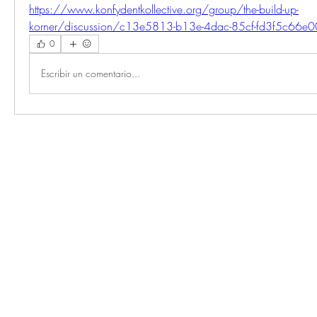
https://www.konfydentkollective.org/group/the-build-up-
korner/discussion/c13e5813-b13e-4dac-85cf-fd3f5c66e
0
Escribir un comentario...