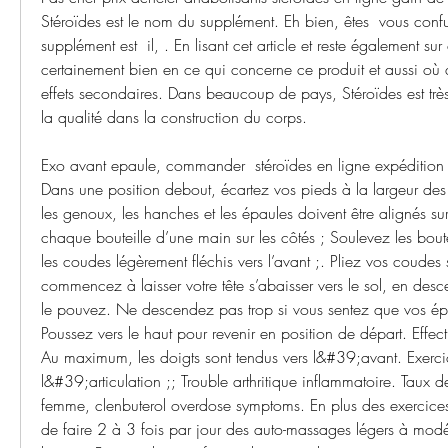
Stéroïdes est le nom du supplément. Eh bien, êtes  vous confu
supplément est  il, . En lisant cet article et reste également sur
certainement bien en ce qui concerne ce produit et aussi où a
effets secondaires. Dans beaucoup de pays, Stéroïdes est très
la qualité dans la construction du corps.
Exo avant epaule, commander  stéroïdes en ligne expédition d
Dans une position debout, écartez vos pieds à la largeur des é
les genoux, les hanches et les épaules doivent être alignés su
chaque bouteille d’une main sur les côtés ; Soulevez les boutei
les coudes légèrement fléchis vers l’avant ;. Pliez vos coudes su
commencez à laisser votre tête s’abaisser vers le sol, en des
le pouvez. Ne descendez pas trop si vous sentez que vos épaul
Poussez vers le haut pour revenir en position de départ. Effect
Au maximum, les doigts sont tendus vers l&#39;avant. Exercic
l&#39;articulation ;; Trouble arthritique inflammatoire. Taux de
femme, clenbuterol overdose symptoms. En plus des exercices su
de faire 2 à 3 fois par jour des auto-massages légers à modé