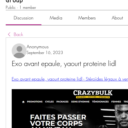
Group
Public
·
1 member
Discussion
Media
Members
About
Back
Anonymous
September 16, 2023
Exo avant epaule, yaourt proteine lidl
Exo avant epaule, yaourt proteine lidl - Stéroïdes légaux à ve