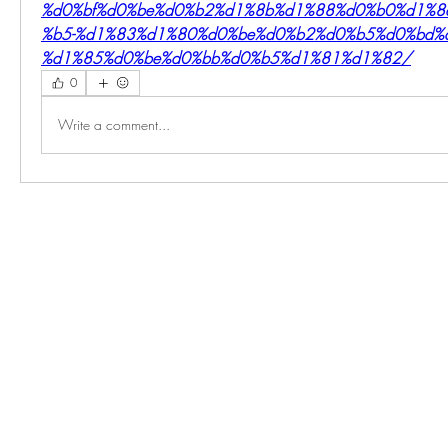
%d0%bf%d0%be%d0%b2%d1%8b%d1%88%d0%b0%d1%8
%b5-%d1%83%d1%80%d0%be%d0%b2%d0%b5%d0%bd%d
%d1%85%d0%be%d0%bb%d0%b5%d1%81%d1%82/
0
Write a comment...