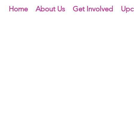
Home
About Us
Get Involved
Upc