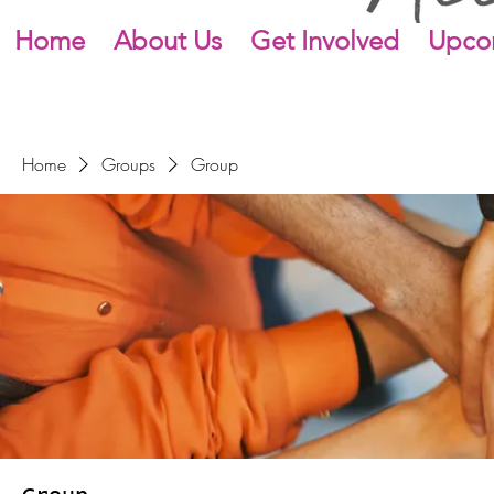
Home
About Us
Get Involved
Upco
Home
Groups
Group