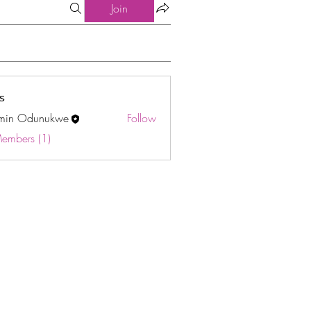
Join
s
min Odunukwe
Follow
Odunukwe
Members (1)