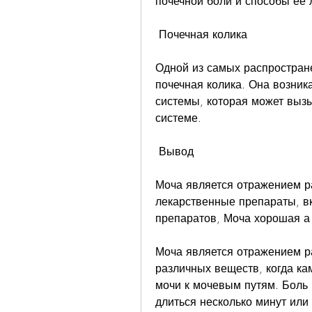
почечной боли и способы ее 
 Почечная колика 
Одной из самых распростране
почечная колика. Она возника
системы, которая может вызы
системе.
 Вывод 
Моча является отражением ра
лекарственные препараты, в
препаратов, Моча хорошая а 
Моча является отражением ра
различных веществ, когда ка
мочи к мочевым путям. Боль 
длиться несколько минут или 