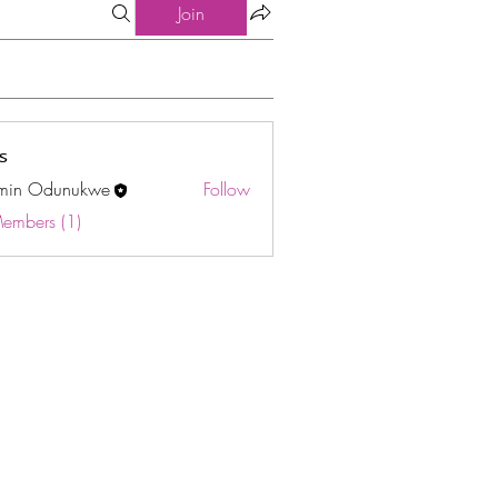
Join
s
min Odunukwe
Follow
Odunukwe
Members (1)