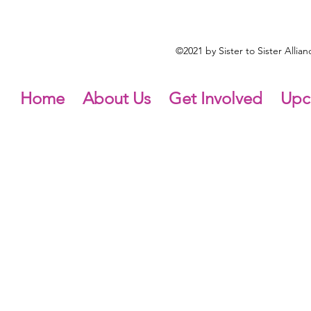
©2021 by Sister to Sister Alli
Home
About Us
Get Involved
Upc