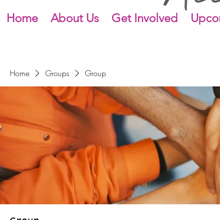
Home
About Us
Get Involved
Upco
Home
Groups
Group