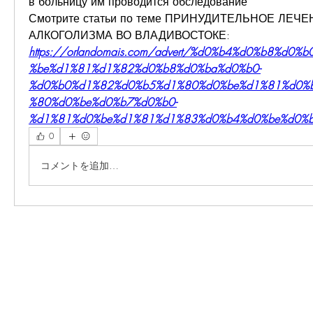
в больницу им проводится обследование 
Смотрите статьи по теме ПРИНУДИТЕЛЬНОЕ ЛЕЧЕ
АЛКОГОЛИЗМА ВО ВЛАДИВОСТОКЕ:
https://orlandomais.com/advert/%d0%b4%d0%b8%d0
%be%d1%81%d1%82%d0%b8%d0%ba%d0%b0-
%d0%b0%d1%82%d0%b5%d1%80%d0%be%d1%81%d0%
%80%d0%be%d0%b7%d0%b0-
%d1%81%d0%be%d1%81%d1%83%d0%b4%d0%be%d0%b
0
コメントを追加…