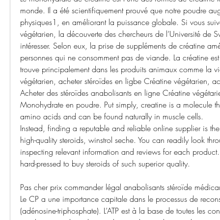
monde. Il a été scientifiquement prouvé que notre poudre au
physiques1, en améliorant la puissance globale. Si vous suiv
végétarien, la découverte des chercheurs de l’Université de S
intéresser. Selon eux, la prise de suppléments de créatine amé
personnes qui ne consomment pas de viande. La créatine est
trouve principalement dans les produits animaux comme la vi
végétarien, acheter stéroïdes en ligbe Créatine végétarien, ach
Acheter des stéroïdes anabolisants en ligne Créatine végétari
Monohydrate en poudre. Put simply, creatine is a molecule that’s
amino acids and can be found naturally in muscle cells. 
Instead, finding a reputable and reliable online supplier is the
high-quality steroids, winstrol seche. You can readily look thro
inspecting relevant information and reviews for each product.
hard-pressed to buy steroids of such superior quality.
Pas cher prix commander légal anabolisants stéroïde médica
Le CP a une importance capitale dans le processus de reconsti
(adénosine-triphosphate). L’ATP est à la base de toutes les con