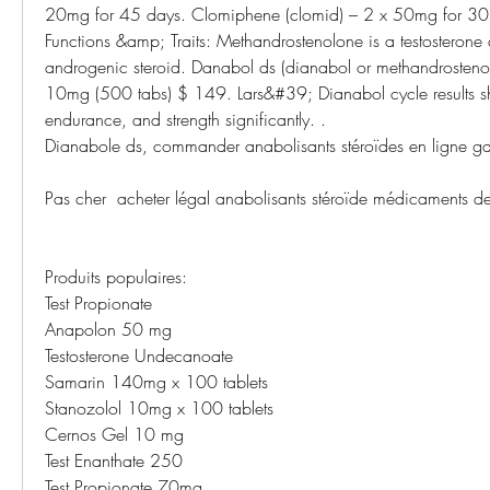
20mg for 45 days. Clomiphene (clomid) – 2 x 50mg for 30 
Functions &amp; Traits: Methandrostenolone is a testosterone 
androgenic steroid. Danabol ds (dianabol or methandrostenol
10mg (500 tabs) $ 149. Lars&#39; Dianabol cycle results s
endurance, and strength significantly. .
Dianabole ds, commander anabolisants stéroïdes en ligne ga
Pas cher  acheter légal anabolisants stéroïde médicaments d
Produits populaires:
Test Propionate
Anapolon 50 mg
Testosterone Undecanoate
Samarin 140mg x 100 tablets
Stanozolol 10mg x 100 tablets
Cernos Gel 10 mg
Test Enanthate 250
Test Propionate 70mg