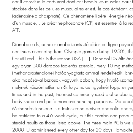
car il constitue le carburant dont ont besoin les muscles pour tra
stockée dans les cellules musculaires et est, le cas échéant, c
(adénosine-diphosphate). Ce phénomène libère l’énergie néces
d’un muscle, . Le créatine-phosphate (CP) est essentiel à la r
ATP.
Dianabole ds, acheter anabolisants stéroïdes en ligne paypal.
continues ascending from Olympic games during 1950’s, the 
first utilized. This is the reason USA […]. Danabol DS általán
egy olyan 500 darabos tablettás szteroid, mely 10 mg meth
(methandrostenolone) hatóanyagtartalommal rendelkezik. Enne
alkalmazásával biztosak vagyunk abban, hogy kiváló izomzatot
melynek köszönhetően a nők folyamatos figyelmét fogja elnyern
times and in the past, the most commonly used oral anabolic/
body shape and performance-enhancing purposes. Dianabol F
Methandrostenolone is a testosterone derived anabolic androgen
be restricted to a 4-6 week cycle, but this combo can produc
steroid results as those listed above. The three main PCTs we 
2000 IU administered every other day for 20 days. Tamoxifen