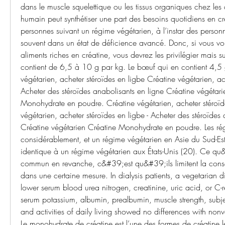
dans le muscle squelettique ou les tissus organiques chez les
humain peut synthétiser une part des besoins quotidiens en cré
personnes suivant un régime végétarien, à l’instar des person
souvent dans un état de déficience avancé. Donc, si vous v
aliments riches en créatine, vous devrez les privilégier mais su
contient de 6,5 à 10 g par kg. Le bœuf qui en contient 4,5 g
végétarien, acheter stéroïdes en ligbe Créatine végétarien, ach
Acheter des stéroïdes anabolisants en ligne Créatine végétari
Monohydrate en poudre. Créatine végétarien, acheter stéroïde
végétarien, acheter stéroïdes en ligbe - Acheter des stéroïdes 
Créatine végétarien Créatine Monohydrate en poudre. Les rég
considérablement, et un régime végétarien en Asie du Sud-Est n
identique à un régime végétarien aux États-Unis (20). Ce qu&
commun en revanche, c&#39;est qu&#39;ils limitent la con
dans une certaine mesure. In dialysis patients, a vegetarian d
lower serum blood urea nitrogen, creatinine, uric acid, or C-re
serum potassium, albumin, prealbumin, muscle strength, subje
and activities of daily living showed no differences with nonv
Le monohydrate de créatine est l’une des formes de créatine l