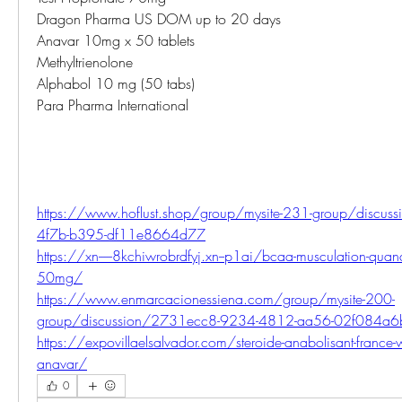
Dragon Pharma US DOM up to 20 days
Anavar 10mg x 50 tablets
Methyltrienolone
Alphabol 10 mg (50 tabs)
Para Pharma International
https://www.hoflust.shop/group/mysite-231-group/discu
4f7b-b395-df11e8664d77
https://xn-----8kchiwrobrdfyj.xn--p1ai/bcaa-musculation-quan
50mg/
https://www.enmarcacionessiena.com/group/mysite-200-
group/discussion/2731ecc8-9234-4812-aa56-02f084a
https://expovillaelsalvador.com/steroide-anabolisant-france-win
anavar/
0