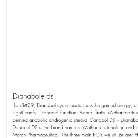
Dianabole ds
 Lars&#39; Dianabol cycle results show he gained energy, endurance, and strength 
significantly. Dianabol Functions &amp; Traits: Methandrosteno
derived anabolic androgenic steroid. Danabol DS – Dianab
Danabol DS is the brand name of Methandrostenolone and it’
March Pharmaceutical. The three main PCTs we utilize are: