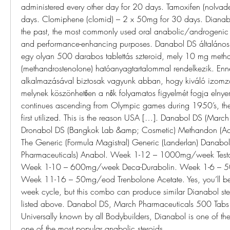
administered every other day for 20 days. Tamoxifen (nolvad
days. Clomiphene (clomid) – 2 x 50mg for 30 days. Dianabol
the past, the most commonly used oral anabolic/androgenic s
and performance-enhancing purposes. Danabol DS általános 
egy olyan 500 darabos tablettás szteroid, mely 10 mg meth
(methandrostenolone) hatóanyagtartalommal rendelkezik. Enne
alkalmazásával biztosak vagyunk abban, hogy kiváló izomzatot
melynek köszönhetően a nők folyamatos figyelmét fogja elnyern
continues ascending from Olympic games during 1950’s, the 
first utilized. This is the reason USA […]. Danabol DS (March
Dronabol DS (Bangkok Lab &amp; Cosmetic) Methandon (Acdh
The Generic (Formula Magistral) Generic (Landerlan) Danabol 
Pharmaceuticals) Anabol. Week 1-12 – 1000mg/week Testos
Week 1-10 – 600mg/week Deca-Durabolin. Week 1-6 – 5
Week 11-16 – 50mg/eod Trenbolone Acetate. Yes, you’ll be re
week cycle, but this combo can produce similar Dianabol stero
listed above. Danabol DS, March Pharmaceuticals 500 Tab
Universally known by all Bodybuilders, Dianabol is one of the 
one of the most popular anabolic steroids. 