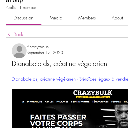
Group
Public
·
1 member
Discussion
Media
Members
About
Back
Anonymous
September 17, 2023
Dianabole ds, créatine végétarien
Dianabole ds, créatine végétarien - Stéroïdes légaux à vendr