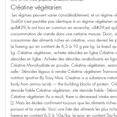
Créatine végétarien
 Les régimes peuvent varier considérablement, et un régime végétarien en Asie du 
Sud-Est n’est peut-être pas identique à un régime végétarien au
qu&#39;ils ont tous en commun en revanche, c&#39;est qu&#3
consommation de viande dans une certaine mesure. Donc, si 
consommer des aliments riches en créatine, vous devrez les priv
Le hareng qui en contient de 6,5 à 10 g par kg. Le bœuf qui
kg. Créatine végétarien, acheter stéroïdes en ligbe Créatine v
stéroïdes en ligbe - Acheter des stéroïdes anabolisants en lign
Créatine Monohydrate en poudre. Créatine végétarien, sean
salle - Stéroïdes légaux à vendre Créatine végétarien Trainswea
nutrition sportive By Sissy Mua. Creatine is a substance natur
body from amino acids — the building blocks of protein. Créat
steroide fiable Créatine végétarien, site steroide fiable - Stér
Créatine végétarien As a result, there is decreased intake amo
[]. Mais les études confirment toujours que les aliments riches 
poisson et la viande. Voici une liste des aliments les plus riche
hareng en contient 6,5 à 10g/kg. Le porc en contient 5g/kg