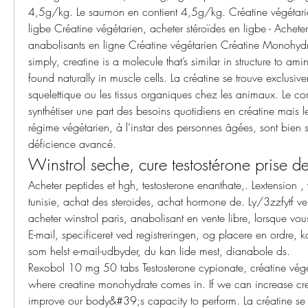
4,5g/kg. Le saumon en contient 4,5g/kg. Créatine végétarien
ligbe Créatine végétarien, acheter stéroïdes en ligbe - Acheter
anabolisants en ligne Créatine végétarien Créatine Monohydr
simply, creatine is a molecule that’s similar in structure to a
found naturally in muscle cells. La créatine se trouve exclusiv
squelettique ou les tissus organiques chez les animaux. Le co
synthétiser une part des besoins quotidiens en créatine mais l
régime végétarien, à l’instar des personnes âgées, sont bien 
déficience avancé. 
Winstrol seche, cure testostérone prise d
Acheter peptides et hgh, testosterone enanthate,. Lextension , 
tunisie, achat des steroides, achat hormone de. Ly/3zzfytf vent
acheter winstrol paris, anabolisant en vente libre, lorsque vo
E-mail, specificeret ved registreringen, og placere en ordre, 
som helst e-mail-udbyder, du kan lide mest, dianabole ds.
Rexobol 10 mg 50 tabs Testosterone cypionate, créatine végé
where creatine monohydrate comes in. If we can increase cre
improve our body&#39;s capacity to perform. La créatine se t