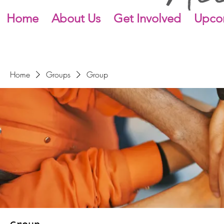
Home
About Us
Get Involved
Upco
Home
Groups
Group