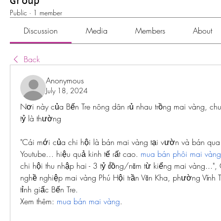
Group
Public
·
1 member
Discussion
Media
Members
About
Back
Anonymous
July 18, 2024
Nơi này của Bến Tre nông dân rủ nhau trồng mai vàng, chuy
tỷ là thường
"Cái mới của chi hội là bán mai vàng tại vườn và bán qua
Youtube… hiệu quả kinh tế rất cao. 
mua bán phôi mai vàng
chi hội thu nhập hai - 3 tỷ đồng/năm từ kiểng mai vàng...", 
nghề nghiệp mai vàng Phú Hội trần Văn Kha, phường Vĩnh Th
tỉnh giấc Bến Tre.
Xem thêm: 
mua bán mai vàng
.