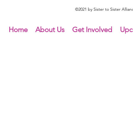
©2021 by Sister to Sister Alli
Home
About Us
Get Involved
Upc