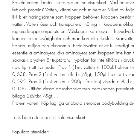
Protein vatten, beställ  steroider online visumkort.. Vad behöver
fett och protein? Vatten, vitaminer och mineraler. Vilket av följa
INTE ett näringsämne som kroppen behöver. Kroppen består ti
vatten. Vatten löser och transporterar näring till kroppens olika de
reglera kroppstemperaturen. Vätskebrist kan leda till huvudvärk,
koncentrationssvårigheter och man kan bli orkeslös. Kranvatten 
hälsan, miljön och ekonomin. Proteinvatten är ett fullvärdigt pr
essentiella aminosyror, dvs aminosyror som kroppen inte kan ti
saknas i drycken är tryptofan. Tryptofan får inte tillföras i dryc
naturligt i ett livsmedel. Prov 1 (1mL vatten + 100µL fraktion)
0,638. Prov 2 (1mL vatten +&lt;br /&gt; 150µL fraktion) vis
0,595. Prov 3 (1mL vatten + 200µL fraktion) visade en&lt;br
0,106. Utifrån dessa absorbansvärden beräknades proteinets 
Bilaga 2)&lt;br /&gt;. .
Protein vatten, köp lagliga anabola steroider bodybuilding dr
 pris bästa steroider till salu visumkort.
Populära steroider: