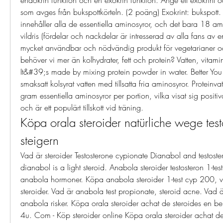
som avges från bukspottkörteln. (2 poäng) Exokrint: bukspott. P
innehåller alla de essentiella aminosyror, och det bara 18 am
vildris (fördelar och nackdelar är intresserad av alla fans av en 
mycket användbar och nödvändig produkt för vegetarianer oc
behöver vi mer än kolhydrater, fett och protein? Vatten, vitamin
It&#39;s made by mixing protein powder in water. Better You Pr
smaksatt kolsyrat vatten med tillsatta fria aminosyror. Proteinvat
gram essentiella aminosyror per portion, vilka visat sig positi
och är ett populärt tillskott vid träning. 
Köpa orala steroider natürliche wege test
steigern
Vad är steroider Testosterone cypionate Dianabol and testoste
dianabol is a light steroid. Anabola steroider testosteron 1-te
anabola hormoner. Köpa anabola steroider 1-test cyp 200, v
steroider. Vad är anabola test propionate, steroid acne. Vad är
anabola risker. Köpa orala steroider achat de steroides en b
4u. Com - Köp steroider online Köpa orala steroider achat de