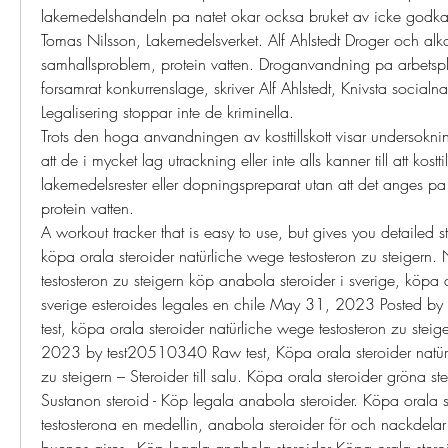
lakemedelshandeln pa natet okar ocksa bruket av icke godkan
Tomas Nilsson, Lakemedelsverket. Alf Ahlstedt Droger och alkoho
samhallsproblem, protein vatten. Droganvandning pa arbetsplat
forsamrat konkurrenslage, skriver Alf Ahlstedt, Knivsta social
Legalisering stoppar inte de kriminella.
Trots den hoga anvandningen av kosttillskott visar undersokning
att de i mycket lag utrackning eller inte alls kanner till att kostti
lakemedelsrester eller dopningspreparat utan att det anges pa 
protein vatten.
A workout tracker that is easy to use, but gives you detailed s
köpa orala steroider natürliche wege testosteron zu steigern. 
testosteron zu steigern köp anabola steroider i sverige, köpa 
sverige esteroides legales en chile May 31, 2023 Posted b
test, köpa orala steroider natürliche wege testosteron zu stei
2023 by test20510340 Raw test, Köpa orala steroider natürl
zu steigern – Steroider till salu. Köpa orala steroider gröna s
Sustanon steroid - Köp legala anabola steroider. Köpa orala 
testosterona en medellin, anabola steroider för och nackdelar
buenos aires - Köp legala anabola steroider Köpa orala ster