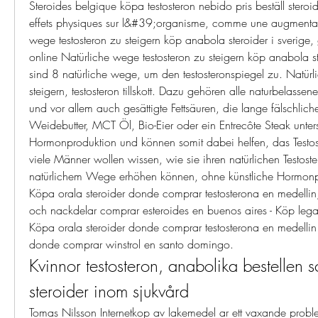
Steroides belgique köpa testosteron nebido pris beställ steroid
effets physiques sur l&#39;organisme, comme une augmentati
wege testosteron zu steigern köp anabola steroider i sverige, 
online Natürliche wege testosteron zu steigern köp anabola ste
sind 8 natürliche wege, um den testosteronspiegel zu. Natürli
steigern, testosteron tillskott. Dazu gehören alle naturbelassene
und vor allem auch gesättigte Fettsäuren, die lange fälschlich
Weidebutter, MCT Öl, Bio-Eier oder ein Entrecôte Steak unters
Hormonproduktion und können somit dabei helfen, das Testost
viele Männer wollen wissen, wie sie ihren natürlichen Testoste
natürlichem Wege erhöhen können, ohne künstliche Hormonp
Köpa orala steroider donde comprar testosterona en medellin, 
och nackdelar comprar esteroides en buenos aires - Köp legal
Köpa orala steroider donde comprar testosterona en medellin 
donde comprar winstrol en santo domingo. 
Kvinnor testosteron, anabolika bestellen 
steroider inom sjukvård
Tomas Nilsson Internetkop av lakemedel ar ett vaxande prob