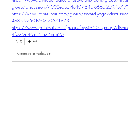
group/discussion/4000eabd-4c40-454a-866d-2d9737f7
https://www.fortesurvie.com/group/stoned-yoga/discuss
4a85-9250-b60e90671b73
https://www.pathtoai.com/group/mysite-200-group/disc
4f02-9c46-cf7ca74eae20
0
Kommentar verfassen...