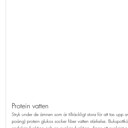
Protein vatten
Stryk under de ämnen som är tillräckligt stora för att tas upp av
poäng) protein glukos socker fiber vatten stärkelse. Bukspottkö
endokrin funktion och en exokrin funktion. Ange ett exokrint o