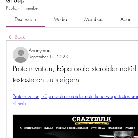
Group
Public
·
1 member
Discussion
Media
Members
About
Back
Anonymous
September 16, 2023
Protein vatten, köpa orala steroider natür
testosteron zu steigern
Protein vatten, köpa orala steroider natürliche wege testosteron
till salu