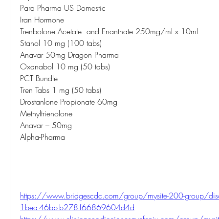
Para Pharma US Domestic
Iran Hormone
Trenbolone Acetate  and Enanthate 250mg/ml x 10ml
Stanol 10 mg (100 tabs)
Anavar 50mg Dragon Pharma
Oxanabol 10 mg (50 tabs)
PCT Bundle
Tren Tabs 1 mg (50 tabs)
Drostanlone Propionate 60mg
Methyltrienolone
Anavar – 50mg
Alpha-Pharma
https://www.bridgescdc.com/group/mysite-200-group/di
1bea-46bb-b278-f66869604d4d
https://www.clinicaenadiccionesavefenix.com/group/mysit