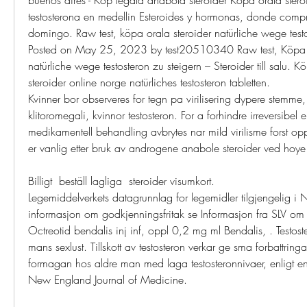
testosterona en medellin Esteroides y hormonas, donde compra
domingo. Raw test, köpa orala steroider natürliche wege testos
Posted on May 25, 2023 by test20510340 Raw test, Köpa or
natürliche wege testosteron zu steigern – Steroider till salu. Kö
steroider online norge natürliches testosteron tabletten. 
Kvinner bor observeres for tegn pa virilisering dypere stemme, 
klitoromegali, kvinnor testosteron. For a forhindre irreversibel 
medikamentell behandling avbrytes nar mild virilisme forst oppd
er vanlig etter bruk av androgene anabole steroider ved hoye
Billigt  beställ lagliga  steroider visumkort.
Legemiddelverkets datagrunnlag for legemidler tilgjengelig i N
informasjon om godkjenningsfritak se Informasjon fra SLV om g
Octreotid bendalis inj inf, oppl 0,2 mg ml Bendalis, . Testoste
mans sexlust. Tillskott av testosteron verkar ge sma forbattring
formagan hos aldre man med laga testosteronnivaer, enligt en
New England Journal of Medicine.