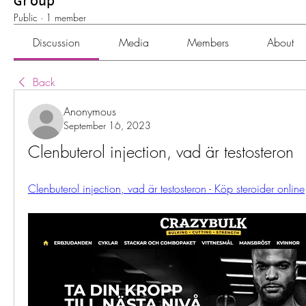
Group
Public
·
1 member
Discussion
Media
Members
About
Back
Anonymous
September 16, 2023
Clenbuterol injection, vad är testosteron
Clenbuterol injection, vad är testosteron - Köp steroider online