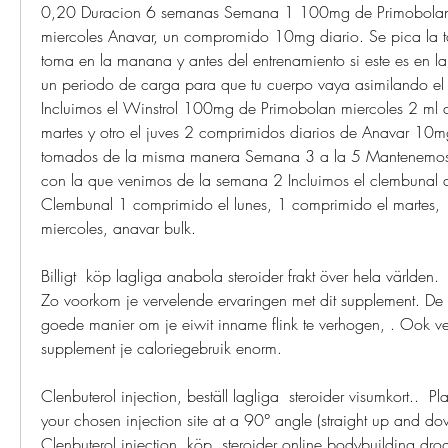
0,20 Duracion 6 semanas Semana 1 100mg de Primobolan u
miercoles Anavar, un compromido 10mg diario. Se pica la tab
toma en la manana y antes del entrenamiento si este es en la
un periodo de carga para que tu cuerpo vaya asimilando e
Incluimos el Winstrol 100mg de Primobolan miercoles 2 ml d
martes y otro el juves 2 comprimidos diarios de Anavar 10m
tomados de la misma manera Semana 3 a la 5 Mantenemos
con la que venimos de la semana 2 Incluimos el clembunal d
Clembunal 1 comprimido el lunes, 1 comprimido el martes, 
miercoles, anavar bulk.
Billigt  köp lagliga anabola steroider frakt över hela världen.
Zo voorkom je vervelende ervaringen met dit supplement. De w
goede manier om je eiwit inname flink te verhogen, . Ook ver
supplement je caloriegebruik enorm.
Clenbuterol injection, beställ lagliga  steroider visumkort..  Pl
your chosen injection site at a 90° angle (straight up and do
Clenbuterol injection, köp  steroider online bodybuilding drog