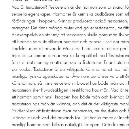
Vad är testosteron? Testosteron är det hormon som ansvarar fö
sexuella egenskaper. Hormoner är kemiska budbärare som ut
förändringar i kroppen. Kvinnor producerar också testosteron, v
mängder. Det finns många myter vad gäller testosteron, berätt
är exempelvis en stor myt att testosteron skulle göra män ilskna
ett hormon som stabiliserar humöret och generellt sett gör mä
Fördelen med att använda Masteron Enanthate är att det ger ut
injektionsscheman och är mycket kompatibel med Testosterone 
fallet är det meningen att man ska ta Testosteron Enanthate 
per vecka. Testosteron är det viktigaste könshormonet hos män
manliga fysiska egenskaperna. Även om det anses vara ett &q
könshormon, så finns testosteron i blodet hos både män och k
testosteron sker huvudsakligen i testiklarna hos män. Vad är tes
ett hormon som finns i kroppen hos både män och kvinnor. D
testosteron hos män än kvinnor, och det är det viktigaste man
Studier visar att testosteron ökar benmassa, muskelstyrka och fö
Testogel är och vad det används för. Det här läkemedlet innehåll
manligt hormon som bildas naturligt i kroppen. Detta läkemede