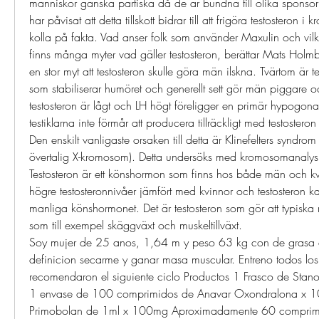
människor ganska partiska då de är bundna till olika sponsorkon
har påvisat att detta tillskott bidrar till att frigöra testosteron 
kolla på fakta. Vad anser folk som använder Maxulin och vilka
finns många myter vad gäller testosteron, berättar Mats Holmb
en stor myt att testosteron skulle göra män ilskna. Tvärtom är te
som stabiliserar humöret och generellt sett gör män piggare 
testosteron är lågt och LH högt föreligger en primär hypogonad
testiklarna inte förmår att producera tillräckligt med testosteron 
Den enskilt vanligaste orsaken till detta är Klinefelters syndrom
övertalig X-kromosom). Detta undersöks med kromosomanalys. 
Testosteron är ett könshormon som finns hos både män och kvi
högre testosteronnivåer jämfört med kvinnor och testosteron kal
manliga könshormonet. Det är testosteron som gör att typiska 
som till exempel skäggväxt och muskeltillväxt. 
Soy mujer de 25 anos, 1,64 m y peso 63 kg con de grasa 
definicion secarme y ganar masa muscular. Entreno todos los
recomendaron el siguiente ciclo Productos 1 Frasco de Sta
1 envase de 100 comprimidos de Anavar Oxondralona x 1
Primobolan de 1ml x 100mg Aproximadamente 60 comprimi