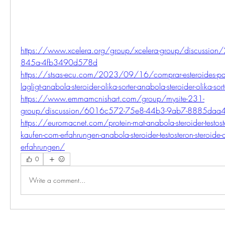
https://www.xcelera.org/group/xcelera-group/discussion
845a-4fb3490d578d
https://stsas-ecu.com/2023/09/16/comprar-esteroides-para
lagligt-anabola-steroider-olika-sorter-anabola-steroider-olika-sor
https://www.emmamcnishart.com/group/mysite-231-
group/discussion/6016c572-75e8-44b3-9ab7-8885daa
https://euromacnet.com/protein-mat-anabola-steroider-testost
kaufen-com-erfahrungen-anabola-steroider-testosteron-steroide
erfahrungen/
0
Write a comment...