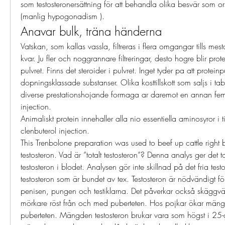
som testosteronersättning för att behandla olika besvär som orsa
(manlig hypogonadism ). 
Anavar bulk, träna händerna
Vatskan, som kallas vassla, filtreras i flera omgangar tills mest
kvar. Ju fler och noggrannare filtreringar, desto hogre blir prote
pulvret. Finns det steroider i pulvret. Inget tyder pa att proteinp
dopningsklassade substanser. Olika kosttillskott som saljs i tab
diverse prestationshojande formaga ar daremot en annan fem
injection.
Animaliskt protein innehaller alla nio essentiella aminosyror i t
clenbuterol injection.
This Trenbolone preparation was used to beef up cattle right b
testosteron. Vad är ”totalt testosteron”? Denna analys ger det to
testosteron i blodet. Analysen gör inte skillnad på det fria test
testosteron som är bundet av tex. Testosteron är nödvändigt fö
penisen, pungen och testiklarna. Det påverkar också skäggväx
mörkare röst från och med puberteten. Hos pojkar ökar mängd
puberteten. Mängden testosteron brukar vara som högst i 25-å