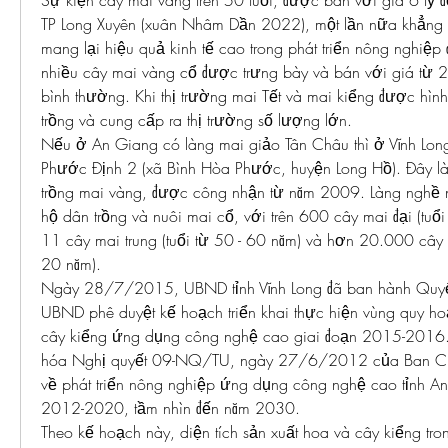
Sự kiện cây mai vàng trên 50 tuổi, được bán với giá 6 tỷ đ
TP Long Xuyên (xuân Nhâm Dần 2022), một lần nữa khẳng đ
mang lại hiệu quả kinh tế cao trong phát triển nông nghiệp đ
nhiều cây mai vàng cổ được trưng bày và bán với giá từ 2 -
bình thường. Khi thị trường mai Tết và mai kiểng được hình
trồng và cung cấp ra thị trường số lượng lớn.
Nếu ở An Giang có làng mai giảo Tân Châu thì ở Vĩnh Long
Phước Định 2 (xã Bình Hòa Phước, huyện Long Hồ). Đây là 
trồng mai vàng, được công nhận từ năm 2009. Làng nghề 
hộ dân trồng và nuôi mai cổ, với trên 600 cây mai đại (tuổi 
11 cây mai trung (tuổi từ 50 - 60 năm) và hơn 20.000 cây ma
20 năm).
Ngày 28/7/2015, UBND tỉnh Vĩnh Long đã ban hành Quy
UBND phê duyệt kế hoạch triển khai thực hiện vùng quy hoạ
cây kiểng ứng dụng công nghệ cao giai đoạn 2015-2016. Đ
hóa Nghị quyết 09-NQ/TU, ngày 27/6/2012 của Ban Chấ
về phát triển nông nghiệp ứng dụng công nghệ cao tỉnh An
2012-2020, tầm nhìn đến năm 2030.
Theo kế hoạch này, diện tích sản xuất hoa và cây kiểng trong 