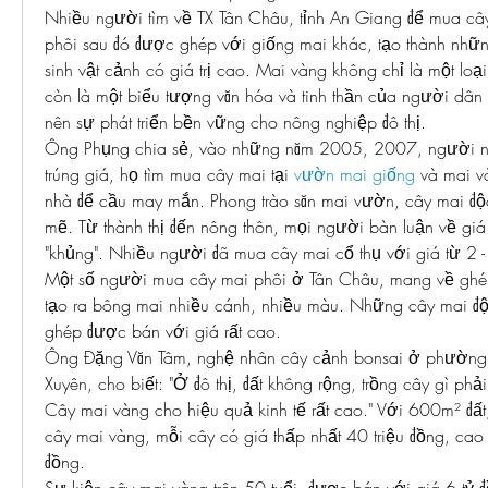
Nhiều người tìm về TX Tân Châu, tỉnh An Giang để mua cây
phôi sau đó được ghép với giống mai khác, tạo thành nhữn
sinh vật cảnh có giá trị cao. Mai vàng không chỉ là một loạ
còn là một biểu tượng văn hóa và tinh thần của người dân 
nên sự phát triển bền vững cho nông nghiệp đô thị.
Ông Phụng chia sẻ, vào những năm 2005, 2007, người nu
trúng giá, họ tìm mua cây mai tại 
vườn mai giống
 và mai v
nhà để cầu may mắn. Phong trào săn mai vườn, cây mai độc 
mẽ. Từ thành thị đến nông thôn, mọi người bàn luận về giá
"khủng". Nhiều người đã mua cây mai cổ thụ với giá từ 2 - 
Một số người mua cây mai phôi ở Tân Châu, mang về ghép
tạo ra bông mai nhiều cánh, nhiều màu. Những cây mai độc 
ghép được bán với giá rất cao.
Ông Đặng Văn Tâm, nghệ nhân cây cảnh bonsai ở phường 
Xuyên, cho biết: "Ở đô thị, đất không rộng, trồng cây gì phải 
Cây mai vàng cho hiệu quả kinh tế rất cao." Với 600m² đất
cây mai vàng, mỗi cây có giá thấp nhất 40 triệu đồng, cao hơ
đồng.