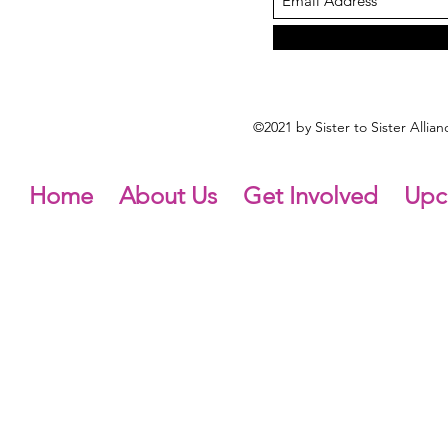
©2021 by Sister to Sister Alli
Home
About Us
Get Involved
Upc