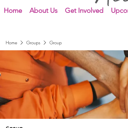
Home
About Us
Get Involved
Upco
Home
Groups
Group