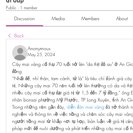
Group
Public
·
1 member
Discussion
Media
Members
About
Back
Anonymous
May 25, 2024
Cây mai vàng cổ thụ 70 tuổi trở lên "da thịt đỏ au" ở An Gia
đồng
“Nhất đế, nhì thân, tam cành, tứ lá” là tiêu chí đánh giá cây
trị. Những cây mai 70 năm tuổi trở lên thường có da và thị
nhiều cây mai cổ thụ đạt giá trị từ 1,5 đến 7 tỷ đồng,” ông
nhân bonsai phường Mỹ Phước, TP Long Xuyên, tỉnh An Gi
Trong những năm gần đây, 
diễn đàn mai vàng
 đã trở thành n
nghiệm và thông tin về việc trồng và chăm sóc cây mai vàn
người trồng mai từ khắp nơi tụ họp, bàn luận về giá trị c
pháp mới để nuôi dưỡng và phát triển những cây mai cổ thụ