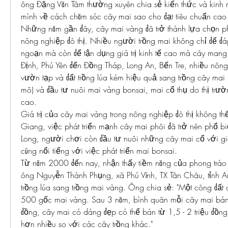
ông Đặng Văn Tâm thường xuyên chia sẻ kiến thức và kinh 
mình về cách chăm sóc cây mai sao cho đạt tiêu chuẩn cao 
Những năm gần đây, cây mai vàng đã trở thành lựa chọn phổ 
nông nghiệp đô thị. Nhiều người trồng mai không chỉ để đ
ngoạn mà còn để tận dụng giá trị kinh tế cao mà cây mang l
Định, Phú Yên đến Đồng Tháp, Long An, Bến Tre, nhiều nông 
vườn tạp và đất trồng lúa kém hiệu quả sang trồng cây mai p
mô) và đầu tư nuôi mai vàng bonsai, mai cổ thụ do thị trường
cao.
Giá trị của cây mai vàng trong nông nghiệp đô thị không th
Giang, việc phát triển mạnh cây mai phôi đã trở nên phổ biế
Long, người chơi còn đầu tư nuôi những cây mai cổ với giá
cũng nổi tiếng với việc phát triển mai bonsai.
Từ năm 2000 đến nay, nhận thấy tiềm năng của phong trào 
ông Nguyễn Thành Phụng, xã Phú Vĩnh, TX Tân Châu, tỉnh An
trồng lúa sang trồng mai vàng. Ông chia sẻ: "Một công đất c
500 gốc mai vàng. Sau 3 năm, bình quân mỗi cây mai bán
đồng, cây mai có dáng đẹp có thể bán từ 1,5 - 2 triệu đồng,
hơn nhiều so với các cây trồng khác."