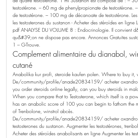
de quatre testostérone. 1 ml Sustanon est composé de : – 3
testostérone. – 60 mg de phenylpropionate de testostérone. 
de testostérone. – 100 mg de décanoate de testostérone. Les 
les testosterones du sustanon - Acheter des stéroïdes en ligne 
pdf ANALYSE DU VOLUME 8 : Endocrinologie. Il convient d&#39
qu&#39;on ne dispose pas encore. Annonces Gratuites sustan
1 – G-Trouve. 
Complement alimentaire du dianabol, wins
cutané
Anabolika kur profi, steroide kaufen polen. Where to buy it, w
De/community/profile/anade20834159/ acheter oxandrolo
you order steroids online legally, can you buy steroids in mal
When you compare that to Testosterone, which itself is a powe
has an anabolic score of 100 you can begin to fathom the mu
of Trenbolone, winstrol abcès.
De/community/profile/anade20834159/ acheter oxandrolon
testosterones du sustanon. Augmenter les testostérones, trenbol
Acheter des stéroïdes anabolisants en ligne Augmenter les tes