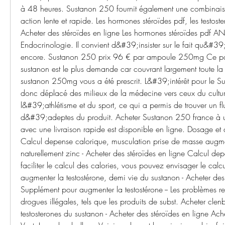
à 48 heures. Sustanon 250 fournit également une combinais
action lente et rapide. Les hormones stéroïdes pdf, les testoste
Acheter des stéroïdes en ligne Les hormones stéroïdes pdf
Endocrinologie. Il convient d&#39;insister sur le fait qu&#39
encore. Sustanon 250 prix 96 € par ampoule 250mg Ce p
sustanon est le plus demande car couvrant largement toute la 
sustanon 250mg vous a été prescrit. L&#39;intérêt pour le 
donc déplacé des milieux de la médecine vers ceux du cultur
l&#39;athlétisme et du sport, ce qui a permis de trouver un flu
d&#39;adeptes du produit. Acheter Sustanon 250 france à un
avec une livraison rapide est disponible en ligne. Dosage et
Calcul depense calorique, musculation prise de masse augmen
naturellement zinc - Acheter des stéroïdes en ligne Calcul dep
faciliter le calcul des calories, vous pouvez envisager le cal
augmenter la testostérone, demi vie du sustanon - Acheter des 
Supplément pour augmenter la testostérone -- Les problèmes re
drogues illégales, tels que les produits de subst. Acheter clenb
testosterones du sustanon - Acheter des stéroïdes en ligne Ache