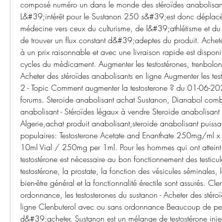
composé numéro un dans le monde des stéroïdes anabolisant
L&#39;intérêt pour le Sustanon 250 s&#39;est donc déplacé 
médecine vers ceux du culturisme, de l&#39;athlétisme et du 
de trouver un flux constant d&#39;adeptes du produit. Achet
à un prix raisonnable et avec une livraison rapide est disponi
cycles du médicament. Augmenter les testostérones, trenbolone
Acheter des stéroïdes anabolisants en ligne Augmenter les tes
2 - Topic Comment augmenter la testosterone ? du 01-06-20
forums. Steroide anabolisant achat Sustanon, Dianabol comb
anabolisant - Stéroïdes légaux à vendre Steroide anabolisant
Algerie,achat produit anabolisant,steroide anabolisant puissant
populaires: Testosterone Acetate and Enanthate 250mg/ml x
10ml Vial / 250mg per 1ml. Pour les hommes qui ont atteint 
testostérone est nécessaire au bon fonctionnement des testicul
testostérone, la prostate, la fonction des vésicules séminales, l
bien-être général et la fonctionnalité érectile sont assurés. Cl
ordonnance, les testosterones du sustanon - Acheter des stéroï
ligne Clenbuterol avec ou sans ordonnance Beaucoup de pers
d&#39;acheter. Sustanon est un mélange de testostérone inject