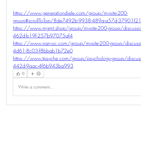
https://www.generationdiele.com/group/mysite-200-
group#scrollToTop/8de7492b-9938-489a-a57d-37901f2
https://www.mgmt.shop/group/mysite-200-group/discus
462d-b19f-257b97075af4
https://www.nan-oc.com/group/mysite-200-group/discus
4d61-8c03-f8bbab1b72e0
https://www.tpsyche.com/group/psychology-group/discus
442d-9aac-4f6b943ba993
0
Write a comment...