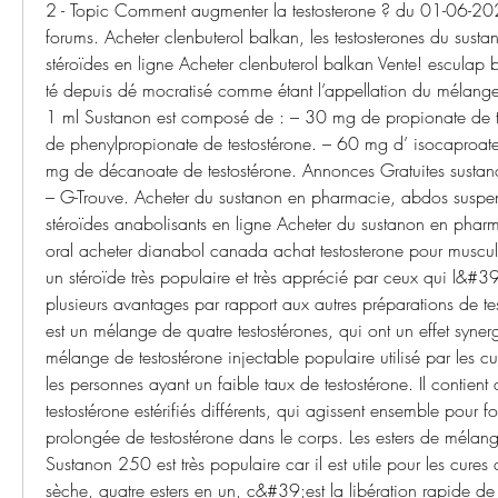
2 - Topic Comment augmenter la testosterone ? du 01-06-20
forums. Acheter clenbuterol balkan, les testosterones du sustan
stéroïdes en ligne Acheter clenbuterol balkan Vente! esculap 
té depuis dé mocratisé comme étant l’appellation du mélange 
1 ml Sustanon est composé de : – 30 mg de propionate de t
de phenylpropionate de testostérone. – 60 mg d’ isocaproate
mg de décanoate de testostérone. Annonces Gratuites sustanon
– G-Trouve. Acheter du sustanon en pharmacie, abdos suspen
stéroïdes anabolisants en ligne Acheter du sustanon en pharma
oral acheter dianabol canada achat testosterone pour muscula
un stéroïde très populaire et très apprécié par ceux qui l&#39;ut
plusieurs avantages par rapport aux autres préparations de tes
est un mélange de quatre testostérones, qui ont un effet synerg
mélange de testostérone injectable populaire utilisé par les cultu
les personnes ayant un faible taux de testostérone. Il contien
testostérone estérifiés différents, qui agissent ensemble pour fou
prolongée de testostérone dans le corps. Les esters de mélang
Sustanon 250 est très populaire car il est utile pour les cures
sèche, quatre esters en un, c&#39;est la libération rapide de 