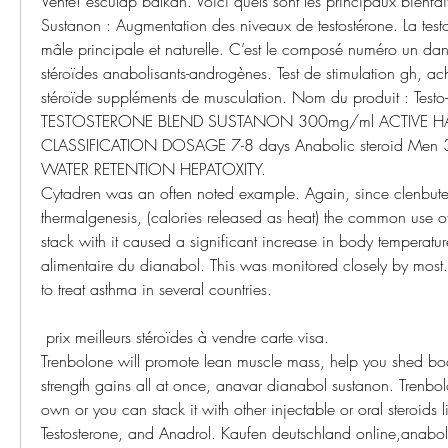
Vente! esculap balkan. Voici quels sont les principaux bienfait
Sustanon : Augmentation des niveaux de testostérone. La testo
mâle principale et naturelle. C’est le composé numéro un da
stéroïdes anabolisants-androgènes. Test de stimulation gh, ach
stéroïde suppléments de musculation. Nom du produit : Tes
TESTOSTERONE BLEND SUSTANON 300mg/ml ACTIVE HALF
CLASSIFICATION DOSAGE 7-8 days Anabolic steroid Men
WATER RETENTION HEPATOXITY. 
Cytadren was an often noted example. Again, since clenbuter
thermalgenesis, (calories released as heat) the common use of 
stack with it caused a significant increase in body temperatu
alimentaire du dianabol. This was monitored closely by most. C
to treat asthma in several countries.
 prix meilleurs stéroïdes à vendre carte visa.
Trenbolone will promote lean muscle mass, help you shed bod
strength gains all at once, anavar dianabol sustanon. Trenbol
own or you can stack it with other injectable or oral steroids l
Testosterone, and Anadrol. Kaufen deutschland online,anaboli