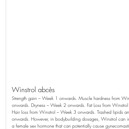
Winstrol abcès
Strength gain – Week 1 onwards. Muscle hardness from Win
onwards. Dryness – Week 2 onwards. Fat Loss from Winstro
Hair loss from Winstrol – Week 3 onwards. Trashed lipids an
onwards. However, in bodybuilding dosages, Winstrol can i
a female sex hormone that can potentially cause gynecomastia