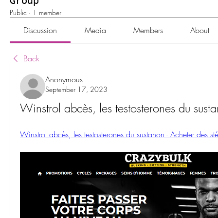
Group
Public
·
1 member
Discussion
Media
Members
About
Back
Anonymous
September 17, 2023
Winstrol abcès, les testosterones du sust
Winstrol abcès, les testosterones du sustanon - Acheter des st