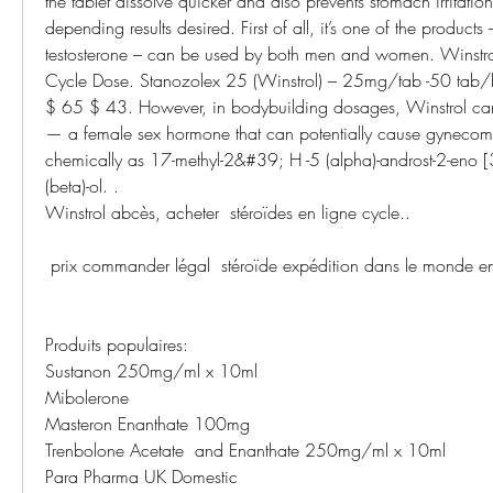
the tablet dissolve quicker and also prevents stomach irritatio
depending results desired. First of all, it’s one of the products
testosterone – can be used by both men and women. Winstrol
Cycle Dose. Stanozolex 25 (Winstrol) – 25mg/tab -50 tab/
$ 65 $ 43. However, in bodybuilding dosages, Winstrol can
— a female sex hormone that can potentially cause gynecomast
chemically as 17-methyl-2&#39; H -5 (alpha)-androst-2-eno [3
(beta)-ol. .
Winstrol abcès, acheter  stéroïdes en ligne cycle..
 prix commander légal  stéroïde expédition dans le monde ent
Produits populaires:
Sustanon 250mg/ml x 10ml
Mibolerone
Masteron Enanthate 100mg
Trenbolone Acetate  and Enanthate 250mg/ml x 10ml
Para Pharma UK Domestic