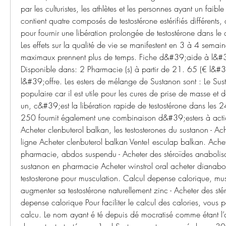
par les culturistes, les athlètes et les personnes ayant un faible 
contient quatre composés de testostérone estérifiés différents,
pour fournir une libération prolongée de testostérone dans le c
Les effets sur la qualité de vie se manifestent en 3 à 4 semain
maximaux prennent plus de temps. Fiche d&#39;aide à l&#3
Disponible dans: 2 Pharmacie (s) à partir de 21. 65 (€ l&#39;
l&#39;offre. Les esters de mélange de Sustanon sont : Le Sust
populaire car il est utile pour les cures de prise de masse et d
un, c&#39;est la libération rapide de testostérone dans les 
250 fournit également une combinaison d&#39;esters à action
Acheter clenbuterol balkan, les testosterones du sustanon - Ach
ligne Acheter clenbuterol balkan Vente! esculap balkan. Achet
pharmacie, abdos suspendu - Acheter des stéroïdes anabolisan
sustanon en pharmacie Acheter winstrol oral acheter dianabo
testosterone pour musculation. Calcul depense calorique, mus
augmenter sa testostérone naturellement zinc - Acheter des stér
depense calorique Pour faciliter le calcul des calories, vous 
calcu. Le nom ayant é té depuis dé mocratisé comme étant l’