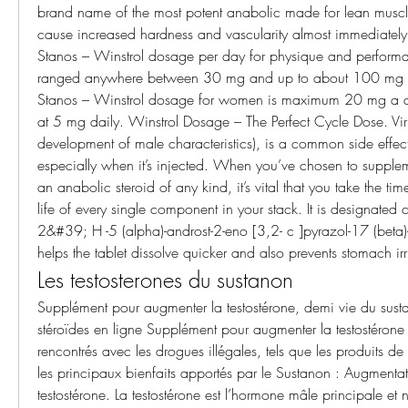
brand name of the most potent anabolic made for lean muscle
cause increased hardness and vascularity almost immediately
Stanos – Winstrol dosage per day for physique and perform
ranged anywhere between 30 mg and up to about 100 mg pe
Stanos – Winstrol dosage for women is maximum 20 mg a day,
at 5 mg daily. Winstrol Dosage – The Perfect Cycle Dose. Viril
development of male characteristics), is a common side effect
especially when it’s injected. When you’ve chosen to supplem
an anabolic steroid of any kind, it’s vital that you take the tim
life of every single component in your stack. It is designated 
2&#39; H -5 (alpha)-androst-2-eno [3,2- c ]pyrazol-17 (beta)-o
helps the tablet dissolve quicker and also prevents stomach irri
Les testosterones du sustanon
Supplément pour augmenter la testostérone, demi vie du susta
stéroïdes en ligne Supplément pour augmenter la testostérone -
rencontrés avec les drogues illégales, tels que les produits de s
les principaux bienfaits apportés par le Sustanon : Augmenta
testostérone. La testostérone est l’hormone mâle principale et na