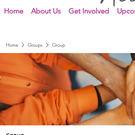
Home
About Us
Get Involved
Upco
Home
Groups
Group