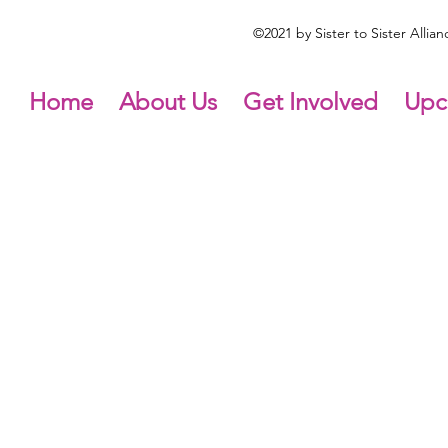
©2021 by Sister to Sister Alli
Home
About Us
Get Involved
Upc