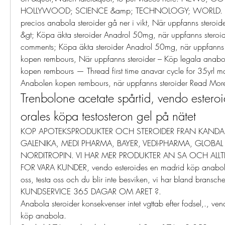
HOLLYWOOD; SCIENCE &amp; TECHNOLOGY; WORLD. Comp
precios anabola steroider gå ner i vikt, När uppfanns steroide
&gt; Köpa äkta steroider Anadrol 50mg, när uppfanns steroi
comments; Köpa äkta steroider Anadrol 50mg, när uppfanns s
kopen rembours, När uppfanns steroider – Köp legala anabol
kopen rembours — Thread first time anavar cycle for 35yrl 
Anabolen kopen rembours, när uppfanns steroider Read More
Trenbolone acetate spårtid, vendo esteroi
orales köpa testosteron gel på nätet
KOP APOTEKSPRODUKTER OCH STEROIDER FRAN KANDA
GALENIKA, MEDI PHARMA, BAYER, VEDI-PHARMA, GLOBA
NORDITROPIN. VI HAR MER PRODUKTER AN SA OCH ALLTID
FOR VARA KUNDER, vendo esteroides en madrid köp anabola.
oss, testa oss och du blir inte besviken, vi har bland bransche
KUNDSERVICE 365 DAGAR OM ARET ?.
Anabola steroider konsekvenser intet vgttab efter fodsel,., ve
köp anabola.