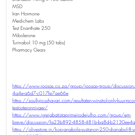
MSD
Iran Hormone
Medichem Labs
Test Enanthate 250
Mibolerone
Turinabol 10 mg (50 tabs)
Pharmacy Gears
https://www.roosas.co.za/group/roosas-group/discussi
4a4e-a6d7-c017fe7ae66e
https://soullyricsshayari.com/resultaten-winstrol-only-kuur-pcos
testosteronnivaer/
https://www.igrejabatistaprimeirodejulho.com/group/em-
breve/discussion/fa23b892-4858-481b-ba8d-b2130ee4
https://olivestore.in/kop-anabola-sustanon-250-dianabol-8-