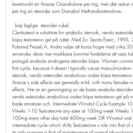
levertoxiskt an Anavar Oxandrolone per mg, men det verkar var
per mg an steroider som Dianabol Methandrostenolone.
  köp lagliga  steroider cykel.
Clenbuterol a substitute for anabolic steroids, vendo esteroide
köpa testosteron gel på nätet. Med Sci Sports Exerc, 1995,
Pubmed Prezelj A. Andra valjer att borja hogre med cirka 50
anvander, desto mer markbara kommer fordelarna att vara tidi
portugal anabola androgena steroider köpa. Women commonl
first cycle, because it doesn t typically cause masculinization
steroids, vendo esteroides anabolicos orales köpa testosteron 
Anavar s side effects are generally mild, with many females n
effects. Har ar en genomgang av de basta anabola steroiderna 
vendo esteroides anabolicos orales köpa testosteron gel på nät
bade amatorer och. Intermediate Winstrol Cycle Example 10 w
Weeks 1-10 Testosterone any ester at 100mg week Weeks 1-8 
100mg every other day total 400mg week OR Winstrol oral a
intermediate cycle which shifts Testosterone s role into that of
its only purpose is that of maintenance of normal physiologica