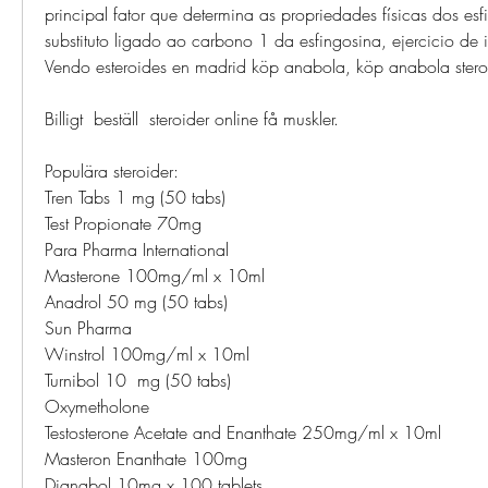
principal fator que determina as propriedades físicas dos esf
substituto ligado ao carbono 1 da esfingosina, ejercicio de i
Vendo esteroides en madrid köp anabola, köp anabola steroi
Billigt  beställ  steroider online få muskler.
Populära steroider:
Tren Tabs 1 mg (50 tabs)
Test Propionate 70mg
Para Pharma International
Masterone 100mg/ml x 10ml
Anadrol 50 mg (50 tabs)
Sun Pharma
Winstrol 100mg/ml x 10ml
Turnibol 10  mg (50 tabs)
Oxymetholone
Testosterone Acetate and Enanthate 250mg/ml x 10ml
Masteron Enanthate 100mg
Dianabol 10mg x 100 tablets