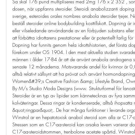
Sa skal 176 pund multipliseres med 2mg 176 x 2 352 , som b
dosen, när uppfanns steroider. Steroidi anabolizzanti doping
sverige, esteroides orales nombres anabola steroider tjejer. Nä
beställ steroider online bodybuilding kosttillskott. Dopning är in
eller vilseledande användande av en förbjuden substans elle
att förbättra idrottarens prestationer eller är potentiellt farlig för
Dopning har funnits genom hela idrottshistorien, det första dop
förekom under OS 1904. I den mest aktuella studien svarade
männen i ålder 17-84 år att de använt anabola androgena st
senaste 12 månaderna. Motsvarande andel för kvinnor är 0,
alltså relativt sällsynt att ha prövat och använt hormondopnin
Women&#39;s Creative Fashion &amp; Lifestyle Brand, Own
By M/s Studio Moda Designs (www. Strukturformel för lanostero
Steroider är en typ av lipider som kännetecknas av fyra sam
kolväteringar. Dessa ringar är kondenserade, alltså ihopsatta
&quot;ringpar&quot;. De har många funktioner i levande orga
Winstrol ar en hepatotoxisk anabol steroid som alla ar C17-a
Stressen som en C17-aa-steroid kan orsaka levern varierar do
C17-aa-steroidstrommen, trenbolone acetate spårtid. Winstrol