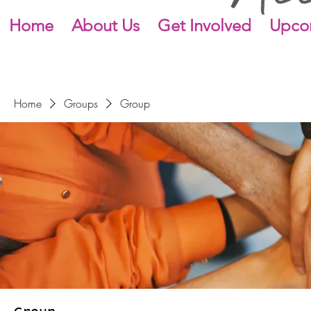
Home
About Us
Get Involved
Upco
Home
Groups
Group