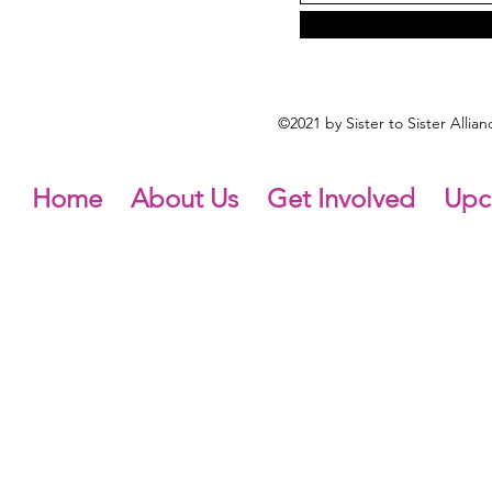
©2021 by Sister to Sister Alli
Home
About Us
Get Involved
Upc