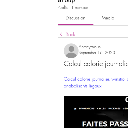
Group
Public
·
1 member
Discussion
Media
Back
Anonymous
September 16, 2023
Calcul calorie journali
Calcul calorie journalier, winstrol
anabolisants légaux