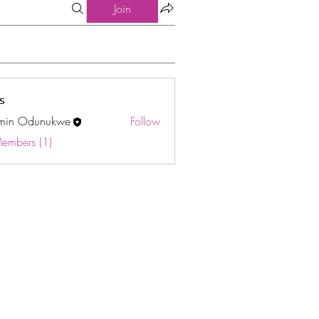
Join
s
min Odunukwe
Follow
Odunukwe
Members (1)