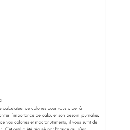
er
 calculateur de calories pour vous aider à 
trer l’importance de calculer son besoin journalier. 
de vos calories et macronutriments, il vous suffit de 
. Cet outil a été réalisé par Fabrice qui s’est 