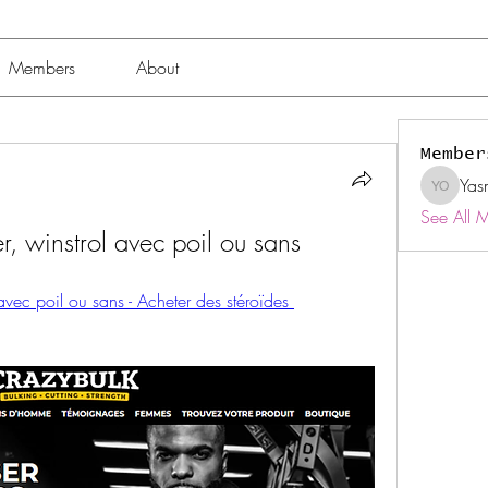
Members
About
Member
Yas
Yasmin 
See All 
er, winstrol avec poil ou sans
 avec poil ou sans - Acheter des stéroïdes 