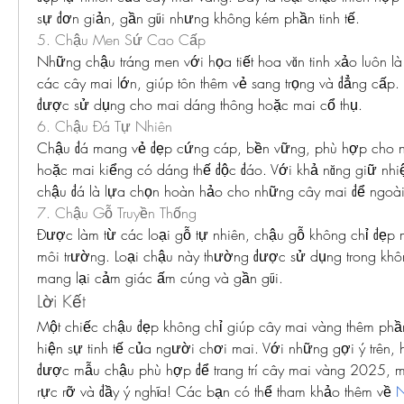
sự đơn giản, gần gũi nhưng không kém phần tinh tế.
5. Chậu Men Sứ Cao Cấp
Những chậu tráng men với họa tiết hoa văn tinh xảo luôn là
các cây mai lớn, giúp tôn thêm vẻ sang trọng và đẳng cấp
được sử dụng cho mai dáng thông hoặc mai cổ thụ.
6. Chậu Đá Tự Nhiên
Chậu đá mang vẻ đẹp cứng cáp, bền vững, phù hợp cho n
hoặc mai kiểng có dáng thế độc đáo. Với khả năng giữ nhiệt
chậu đá là lựa chọn hoàn hảo cho những cây mai để ngoài 
7. Chậu Gỗ Truyền Thống
Được làm từ các loại gỗ tự nhiên, chậu gỗ không chỉ đẹp m
môi trường. Loại chậu này thường được sử dụng trong khô
mang lại cảm giác ấm cúng và gần gũi.
Lời Kết
Một chiếc chậu đẹp không chỉ giúp cây mai vàng thêm phần
hiện sự tinh tế của người chơi mai. Với những gợi ý trên, h
được mẫu chậu phù hợp để trang trí cây mai vàng 2025, m
rực rỡ và đầy ý nghĩa! Các bạn có thể tham khảo thêm về 
N