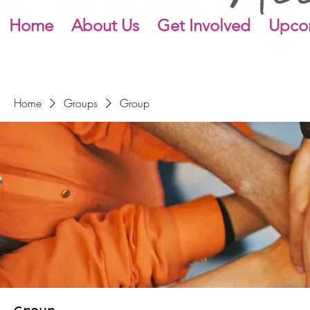
Home
About Us
Get Involved
Upco
Home
Groups
Group