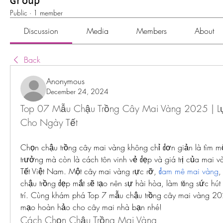
Group
Public
·
1 member
Discussion
Media
Members
About
Back
Anonymous
December 24, 2024
Top 07 Mẫu Chậu Trồng Cây Mai Vàng 2025 | L
Cho Ngày Tết
Chọn chậu trồng cây mai vàng không chỉ đơn giản là tìm một
trưởng mà còn là cách tôn vinh vẻ đẹp và giá trị của mai v
Tết Việt Nam. Một cây mai vàng rực rỡ, 
đam mê mai vàng
,
chậu trồng đẹp mắt sẽ tạo nên sự hài hòa, làm tăng sức hút 
trí. Cùng khám phá Top 7 mẫu chậu trồng cây mai vàng 20
mạo hoàn hảo cho cây mai nhà bạn nhé!
Cách Chọn Chậu Trồng Mai Vàng