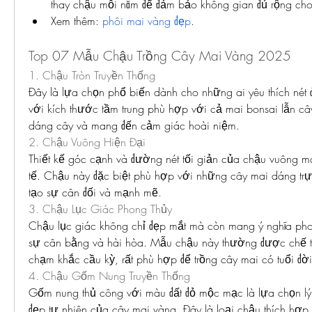
thay chậu mỗi năm để đảm bảo không gian đủ rộng cho r
Xem thêm: 
phôi mai vàng đẹp
.
Top 07 Mẫu Chậu Trồng Cây Mai Vàng 2025
1. Chậu Tròn Truyền Thống
Đây là lựa chọn phổ biến dành cho những ai yêu thích nét đ
với kích thước tầm trung phù hợp với cả mai bonsai lẫn cây 
dáng cây và mang đến cảm giác hoài niệm.
2. Chậu Vuông Hiện Đại
Thiết kế góc cạnh và đường nét tối giản của chậu vuông mang
tế. Chậu này đặc biệt phù hợp với những cây mai dáng trự
tạo sự cân đối và mạnh mẽ.
3. Chậu Lục Giác Phong Thủy
Chậu lục giác không chỉ đẹp mắt mà còn mang ý nghĩa phon
sự cân bằng và hài hòa. Mẫu chậu này thường được chế tác
chạm khắc cầu kỳ, rất phù hợp để trồng cây mai có tuổi đờ
4. Chậu Gốm Nung Truyền Thống
Gốm nung thủ công với màu đất đỏ mộc mạc là lựa chọn lý 
đẹp tự nhiên của cây mai vàng. Đây là loại chậu thích hợp 