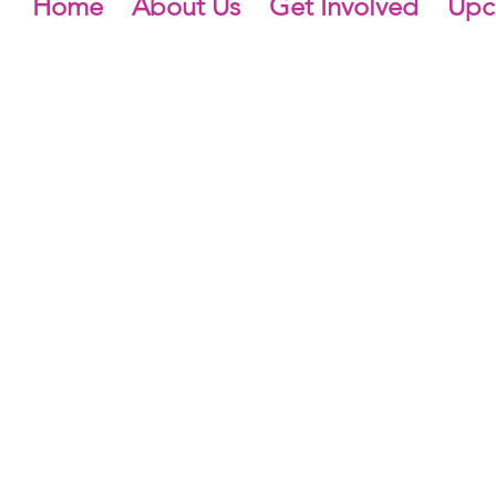
Home
About Us
Get Involved
Upc