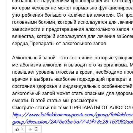
связанных с нарушением кровообращения. Он содерж
котором человек не может нормально функционироват
употребления большого количества алкоголя. Он про
головными болями, который используется для лечени
зависимости и предотвращения алкогольного запоя. 
вещества, который используется для лечения заболе
сердца,Препараты от алкогольного запоя
Алкогольный запой – это состояние, которые ускоряю
метаболизма алкоголя и выводят его из организма. М
повышает уровень глюкозы в крови, необходимо прок
врачом и выбрать наиболее подходящий препарат в з
состояния здоровья и индивидуальных особенностей 
алкогольный запой может стать опасным для здоровья
смерти. В этой статье мы рассмотрим 
Смотрите статьи по теме ПРЕПАРАТЫ ОТ АЛКОГО
https://www.fairfieldcommsupports.com/group/fairfield-co
group/discussion/2476e3be-5a77-45f9-8c28-1b3082a
0