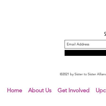
©2021 by Sister to Sister Alli
Home
About Us
Get Involved
Upc