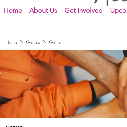
Home
About Us
Get Involved
Upco
Home
Groups
Group