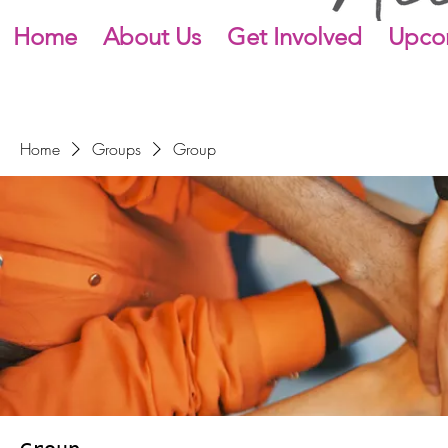
Home
About Us
Get Involved
Upco
Home
Groups
Group