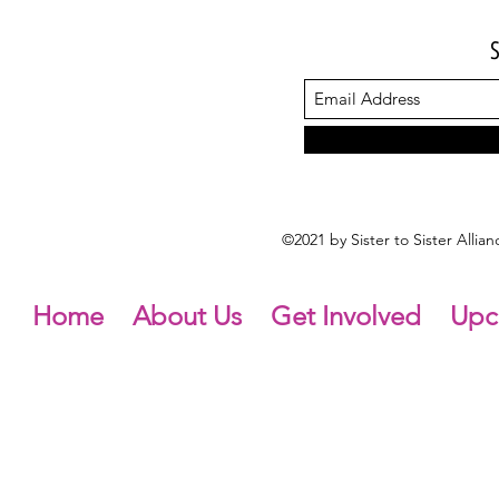
©2021 by Sister to Sister Alli
Home
About Us
Get Involved
Upc