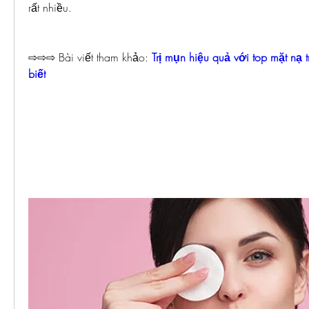
rất nhiều.
⇨⇨⇨ Bài viết tham khảo: 
Trị mụn hiệu quả với top mặt nạ t
biết