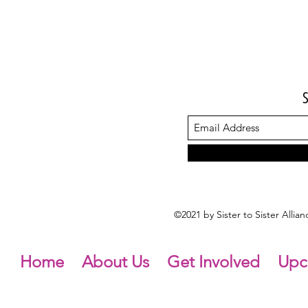
©2021 by Sister to Sister Alli
Home
About Us
Get Involved
Upc