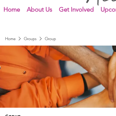
Home
About Us
Get Involved
Upco
Home
Groups
Group