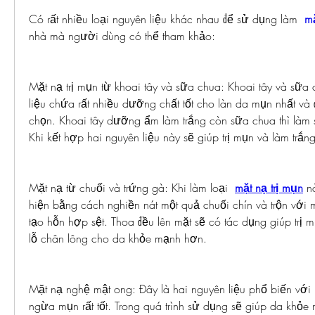
Có rất nhiều loại nguyên liệu khác nhau để sử dụng làm  
mặ
nhà mà người dùng có thể tham khảo:
Mặt nạ trị mụn từ khoai tây và sữa chua: Khoai tây và sữa c
liệu chứa rất nhiều dưỡng chất tốt cho làn da mụn nhất và
chọn. Khoai tây dưỡng ẩm làm trắng còn sữa chua thì làm s
Khi kết hợp hai nguyên liệu này sẽ giúp trị mụn và làm trắng 
Mặt nạ từ chuối và trứng gà: Khi làm loại  
mặt nạ trị mụn
 n
hiện bằng cách nghiền nát một quả chuối chín và trộn với m
tạo hỗn hợp sệt. Thoa đều lên mặt sẽ có tác dụng giúp trị m
lỗ chân lông cho da khỏe mạnh hơn.
Mặt nạ nghệ mật ong: Đây là hai nguyên liệu phổ biến với 
ngừa mụn rất tốt. Trong quá trình sử dụng sẽ giúp da khỏe