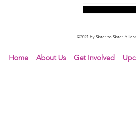
©2021 by Sister to Sister Alli
Home
About Us
Get Involved
Upc