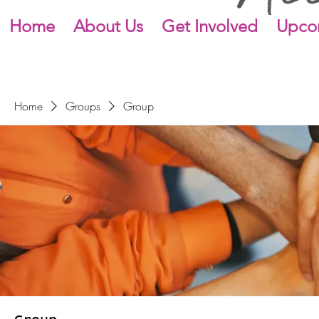
Home
About Us
Get Involved
Upco
Home
Groups
Group