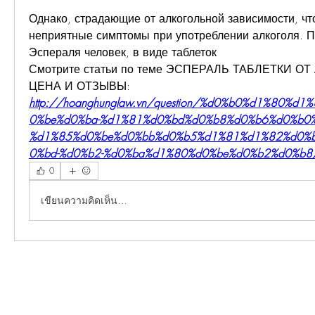
Однако, страдающие от алкогольной зависимости, чт
неприятные симптомы при употреблении алкоголя. П
Эспераля человек, в виде таблеток 
Смотрите статьи по теме ЭСПЕРАЛЬ ТАБЛЕТКИ ОТ
ЦЕНА И ОТЗЫВЫ:
http://hoanghunglaw.vn/question/%d0%b0%d1%80%d
0%be%d0%ba-%d1%81%d0%bd%d0%b8%d0%b6%d0%b0
%d1%85%d0%be%d0%bb%d0%b5%d1%81%d1%82%d0%
0%bd-%d0%b2-%d0%ba%d1%80%d0%be%d0%b2%d0%b8
0
เขียนความคิดเห็น…