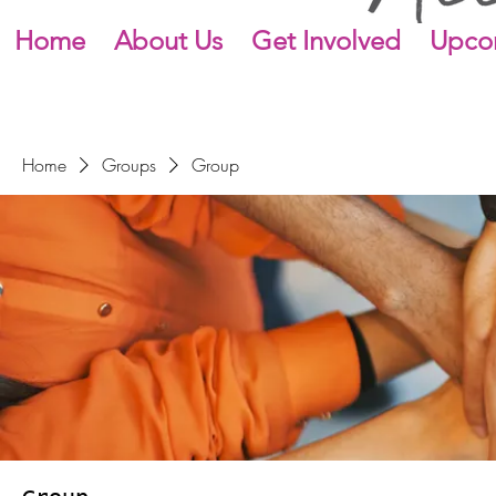
Home
About Us
Get Involved
Upco
Home
Groups
Group