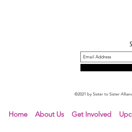
©2021 by Sister to Sister Alli
Home
About Us
Get Involved
Upc