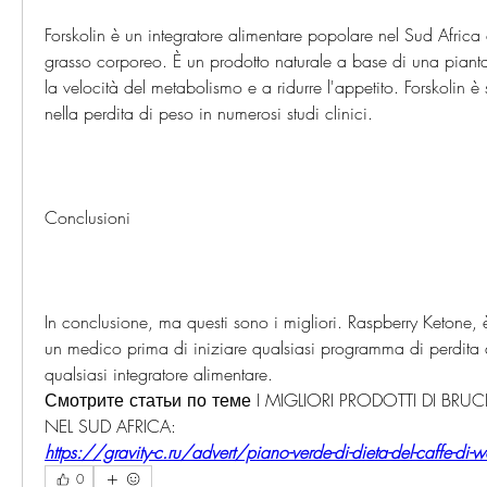
Forskolin è un integratore alimentare popolare nel Sud Africa c
grasso corporeo. È un prodotto naturale a base di una piant
la velocità del metabolismo e a ridurre l'appetito. Forskolin è 
nella perdita di peso in numerosi studi clinici.
Conclusioni
In conclusione, ma questi sono i migliori. Raspberry Ketone, è
un medico prima di iniziare qualsiasi programma di perdita 
qualsiasi integratore alimentare. 
Смотрите статьи по теме I MIGLIORI PRODOTTI DI BRUC
NEL SUD AFRICA:
https://gravity-c.ru/advert/piano-verde-di-dieta-del-caffe-di
0