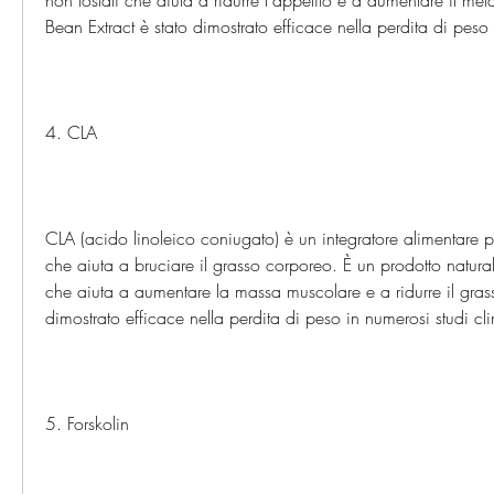
non tostati che aiuta a ridurre l'appetito e a aumentare il me
Bean Extract è stato dimostrato efficace nella perdita di peso 
4. CLA
CLA (acido linoleico coniugato) è un integratore alimentare p
che aiuta a bruciare il grasso corporeo. È un prodotto natural
che aiuta a aumentare la massa muscolare e a ridurre il gras
dimostrato efficace nella perdita di peso in numerosi studi cli
5. Forskolin