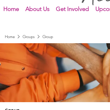
Home
About Us
Get Involved
Upco
Home
Groups
Group