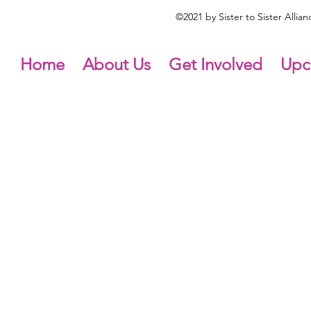
©2021 by Sister to Sister Alli
Home
About Us
Get Involved
Upc