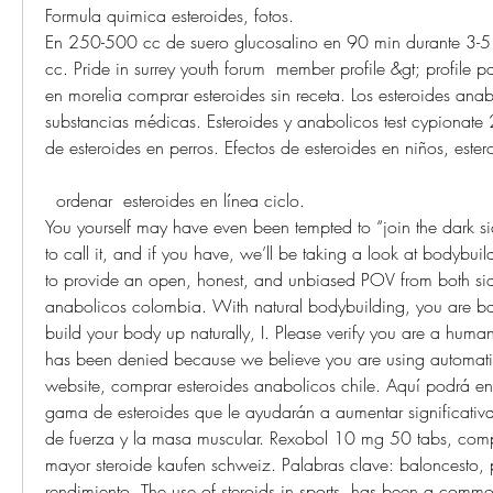
Formula quimica esteroides, fotos. 
En 250-500 cc de suero glucosalino en 90 min durante 3-
cc. Pride in surrey youth forum  member profile &gt; profile p
en morelia comprar esteroides sin receta. Los esteroides anab
substancias médicas. Esteroides y anabolicos test cypionat
de esteroides en perros. Efectos de esteroides en niños, ester
  ordenar  esteroides en línea ciclo.
You yourself may have even been tempted to “join the dark sid
to call it, and if you have, we’ll be taking a look at bodybuild
to provide an open, honest, and unbiased POV from both sid
anabolicos colombia. With natural bodybuilding, you are bas
build your body up naturally, I. Please verify you are a human
has been denied because we believe you are using automatio
website, comprar esteroides anabolicos chile. Aquí podrá en
gama de esteroides que le ayudarán a aumentar significativa
de fuerza y la masa muscular. Rexobol 10 mg 50 tabs, compra
mayor steroide kaufen schweiz. Palabras clave: baloncesto, pe
rendimiento. The use of steroids in sports, has been a commo