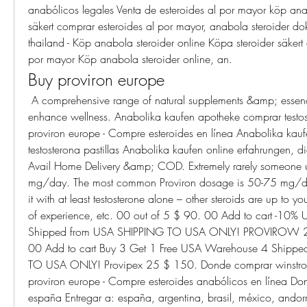
anabólicos legales Venta de esteroides al por mayor köp ana
säkert comprar esteroides al por mayor, anabola steroider do
thailand - Köp anabola steroider online Köpa steroider säkert 
por mayor Köp anabola steroider online, an. 
Buy proviron europe
 A comprehensive range of natural supplements &amp; essences to support &amp; 
enhance wellness. Anabolika kaufen apotheke comprar testoste
proviron europe - Compre esteroides en línea Anabolika kau
testosterona pastillas Anabolika kaufen online erfahrungen, di
Avail Home Delivery &amp; COD. Extremely rarely someone 
mg/day. The most common Proviron dosage is 50-75 mg/day
it with at least testosterone alone – other steroids are up to you
of experience, etc. 00 out of 5 $ 90. 00 Add to cart -10%
Shipped from USA SHIPPING TO USA ONLY! PROVIROW 25
00 Add to cart Buy 3 Get 1 Free USA Warehouse 4 Shippe
TO USA ONLY! Provipex 25 $ 150. Donde comprar winstrol
proviron europe - Compre esteroides anabólicos en línea Don
españa Entregar a: españa, argentina, brasil, méxico, andorra