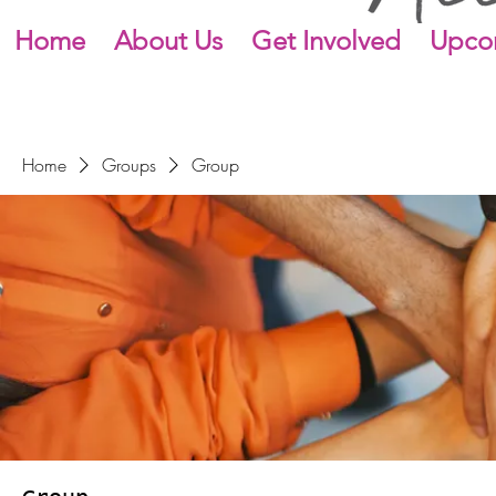
Home
About Us
Get Involved
Upco
Home
Groups
Group