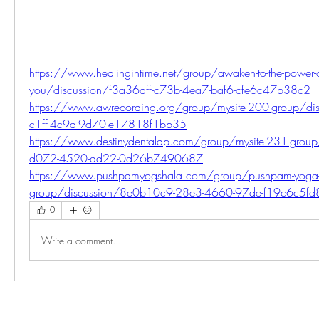
https://www.healingintime.net/group/awaken-to-the-power-o
you/discussion/f3a36dff-c73b-4ea7-baf6-cfe6c47b38c2
https://www.awrecording.org/group/mysite-200-group/di
c1ff-4c9d-9d70-e17818f1bb35
https://www.destinydentalap.com/group/mysite-231-group
d072-4520-ad22-0d26b7490687
https://www.pushpamyogshala.com/group/pushpam-yoga
group/discussion/8e0b10c9-28e3-4660-97de-f19c6c5fd
0
Write a comment...