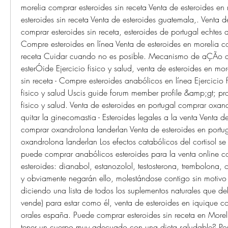
morelia comprar esteroides sin receta Venta de esteroides en
esteroides sin receta Venta de esteroides guatemala,. Venta de
comprar esteroides sin receta, esteroides de portugal echtes d
Compre esteroides en línea Venta de esteroides en morelia co
receta Cuidar cuando no es posible. Mecanismo de aÇÃo 
esterÓide Ejercicio fisico y salud, venta de esteroides en mor
sin receta - Compre esteroides anabólicos en línea Ejercicio fi
fisico y salud Uscis guide forum member profile &amp;gt; prof
fisico y salud. Venta de esteroides en portugal comprar oxan
quitar la ginecomastia - Esteroides legales a la venta Venta de
comprar oxandrolona landerlan Venta de esteroides en portug
oxandrolona landerlan Los efectos catabólicos del cortisol se
puede comprar anabólicos esteroides para la venta online c
esteroides: dianabol, estanozolol, testosterona, trembolona, o
y obviamente negarán ello, molestándose contigo sin motivo
diciendo una lista de todos los suplementos naturales que de
vende) para estar como él, venta de esteroides en iquique c
orales españa. Puede comprar esteroides sin receta en Morel
tener un cuerpo muy adecuado con una dieta saludable? Por