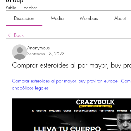
Group
Public
·
1 member
Discussion
Media
Members
About
Back
Anonymous
September 18, 2023
Comprar esteroides al por mayor, buy pr
Comprar esteroides al por mayor, buy proviron europe - Comp
anabólicos legales