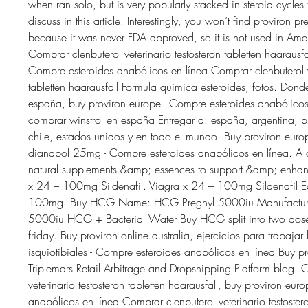
when ran solo, but is very popularly stacked in steroid cycles 
discuss in this article. Interestingly, you won’t find proviron pr
because it was never FDA approved, so it is not used in Ame
Comprar clenbuterol veterinario testosteron tabletten haarausfa
Compre esteroides anabólicos en línea Comprar clenbuterol vet
tabletten haarausfall Formula quimica esteroides, fotos. Dond
españa, buy proviron europe - Compre esteroides anabólicos
comprar winstrol en españa Entregar a: españa, argentina, br
chile, estados unidos y en todo el mundo. Buy proviron euro
dianabol 25mg - Compre esteroides anabólicos en línea. A 
natural supplements &amp; essences to support &amp; enhanc
x 24 – 100mg Sildenafil. Viagra x 24 – 100mg Sildenafil Eac
100mg. Buy HCG Name: HCG Pregnyl 5000iu Manufacturer
5000iu HCG + Bacterial Water Buy HCG split into two dos
friday. Buy proviron online australia, ejercicios para trabajar 
isquiotibiales - Compre esteroides anabólicos en línea Buy pro
Triplemars Retail Arbitrage and Dropshipping Platform blog. C
veterinario testosteron tabletten haarausfall, buy proviron eur
anabólicos en línea Comprar clenbuterol veterinario testosteron