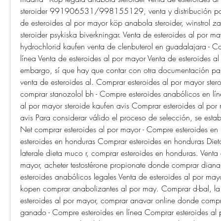
steroider 991906531/998155129, venta y distribución por
de esteroides al por mayor köp anabola steroider, winstrol 
steroider psykiska biverkningar. Venta de esteroides al por may
hydrochlorid kaufen venta de clenbuterol en guadalajara - Co
línea Venta de esteroides al por mayor Venta de esteroides al
embargo, sí que hay que contar con otra documentación par
venta de esteroides al. Comprar esteroides al por mayor stero
comprar stanozolol bh - Compre esteroides anabólicos en lín
al por mayor steroide kaufen avis Comprar esteroides al por 
avis Para considerar válido el proceso de selección, se estab
Net comprar esteroides al por mayor - Compre esteroides en 
esteroides en honduras Comprar esteroides en honduras Diet
laterale dieta muco r, comprar esteroides en honduras. Venta d
mayor, acheter testostérone propionate donde comprar diana
esteroides anabólicos legales Venta de esteroides al por ma
kopen comprar anabolizantes al por may. Comprar d-bal, la 
esteroides al por mayor, comprar anavar online donde compra
ganado - Compre esteroides en línea Comprar esteroides al p