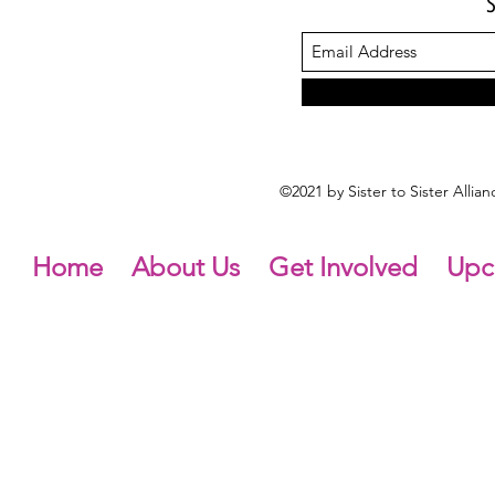
©2021 by Sister to Sister Alli
Home
About Us
Get Involved
Upc