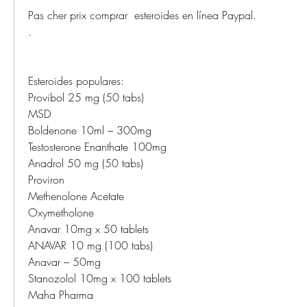
Pas cher prix comprar  esteroides en línea Paypal.
.
Esteroides populares:
Provibol 25 mg (50 tabs)
MSD
Boldenone 10ml – 300mg
Testosterone Enanthate 100mg
Anadrol 50 mg (50 tabs)
Proviron
Methenolone Acetate
Oxymetholone
Anavar 10mg x 50 tablets
ANAVAR 10 mg (100 tabs)
Anavar – 50mg
Stanozolol 10mg x 100 tablets
Maha Pharma