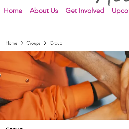
Home
About Us
Get Involved
Upco
Home
Groups
Group