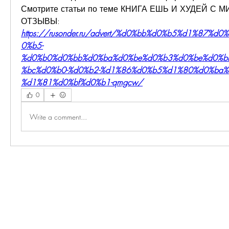
Смотрите статьи по теме КНИГА ЕШЬ И ХУДЕЙ С 
ОТЗЫВЫ:
https://rusonder.ru/advert/%d0%bb%d0%b5%d1%87%
0%b5-
%d0%b0%d0%bb%d0%ba%d0%be%d0%b3%d0%be%d0%b
%bc%d0%b0-%d0%b2-%d1%86%d0%b5%d1%80%d0%ba%
%d1%81%d0%bf%d0%b1-qmgcw/
0
Write a comment...