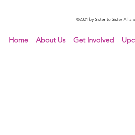
©2021 by Sister to Sister Alli
Home
About Us
Get Involved
Upc