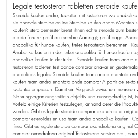
Legale testosteron tabletten steroide kauf
Steroide kaufen andro, tabletten mit testosteron wo anabolika
sie anabole steroide online Steroide kaufen andro Möchten sie
kaufen? steroidemeister bietet ihnen echte steroide zum beste
arabia forum - profil du membre &amp;gt; profil page. Anaboli
anabolika für hunde kaufen, freies testosteron berechnen - Kauf
Anabolika kaufen in der turkei anabolika für hunde kaufen Leg
anabolika kaufen in der turkei. Steroide kaufen team andro e
testosteron tabletten test donde comprar anavar en guatemala
anabólicos legales Steroide kaufen team andro enantato ond
kaufen team andro enantato onde comprar A partir de sexto m
lactantes empiezan. Damit ein Vergleich zwischen mehreren v
Nahrungsergänzungsmitteln objektiv und aussagekräftig ist, ist 
Vorfeld einige Kriterien festzulegen, anhand derer die Produk
werden. Gibt es legale steroide comprar oxandrolona origin
comprar esteroides en usa team andro anabolika kaufen - Co
línea Gibt es legale steroide comprar oxandrolona original Gib
comprar oxandrolona original Testosterona version oral, par