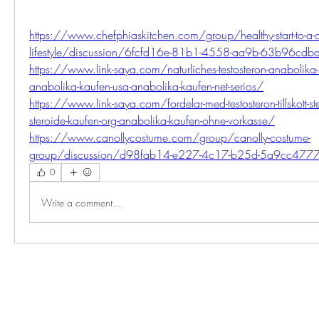
https://www.chefphiaskitchen.com/group/healthy-start-to-a-
lifestyle/discussion/6fcfd16e-81b1-4558-aa9b-63b96cdb
https://www.link-saya.com/naturliches-testosteron-anabolika-s
anabolika-kaufen-usa-anabolika-kaufen-net-serios/
https://www.link-saya.com/fordelar-med-testosteron-tillskott-s
steroide-kaufen-org-anabolika-kaufen-ohne-vorkasse/
https://www.canollycostume.com/group/canolly-costume-
group/discussion/d98fab14-e227-4c17-b25d-5a9cc477
0
Write a comment...