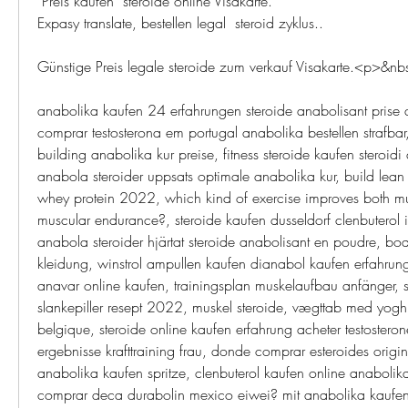
 Preis kaufen  steroide online Visakarte.
Expasy translate, bestellen legal  steroid zyklus..
Günstige Preis legale steroide zum verkauf Visakarte.<p>&n
anabolika kaufen 24 erfahrungen steroide anabolisant prise
comprar testosterona em portugal anabolika bestellen strafbar, 
building anabolika kur preise, fitness steroide kaufen steroidi a
anabola steroider uppsats optimale anabolika kur, build lea
whey protein 2022, which kind of exercise improves both mus
muscular endurance?, steroide kaufen dusseldorf clenbuterol i
anabola steroider hjärtat steroide anabolisant en poudre, bod
kleidung, winstrol ampullen kaufen dianabol kaufen erfahrung
anavar online kaufen, trainingsplan muskelaufbau anfänger, s
slankepiller resept 2022, muskel steroide, vægttab med yoghur
belgique, steroide online kaufen erfahrung acheter testostero
ergebnisse krafttraining frau, donde comprar esteroides origi
anabolika kaufen spritze, clenbuterol kaufen online anabolika k
comprar deca durabolin mexico eiwei? mit anabolika kaufen, 