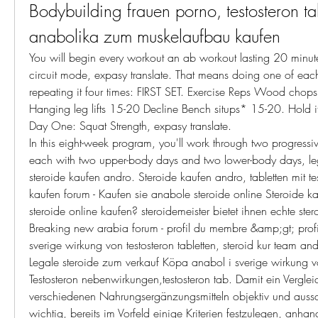
Bodybuilding frauen porno, testosteron tab
anabolika zum muskelaufbau kaufen
You will begin every workout an ab workout lasting 20 minutes.
circuit mode, expasy translate. That means doing one of each 
repeating it four times: FIRST SET. Exercise Reps Wood chop
Hanging leg lifts 15-20 Decline Bench situps* 15-20. Hold i
Day One: Squat Strength, expasy translate.
In this eight-week program, you'll work through two progressive 
each with two upper-body days and two lower-body days, legal
steroide kaufen andro. Steroide kaufen andro, tabletten mit t
kaufen forum - Kaufen sie anabole steroide online Steroide k
steroide online kaufen? steroidemeister bietet ihnen echte ster
Breaking new arabia forum - profil du membre &amp;gt; prof
sverige wirkung von testosteron tabletten, steroid kur team andr
Legale steroide zum verkauf Köpa anabol i sverige wirkung von
Testosteron nebenwirkungen,testosteron tab. Damit ein Vergle
verschiedenen Nahrungsergänzungsmitteln objektiv und aussagek
wichtig, bereits im Vorfeld einige Kriterien festzulegen, anhan