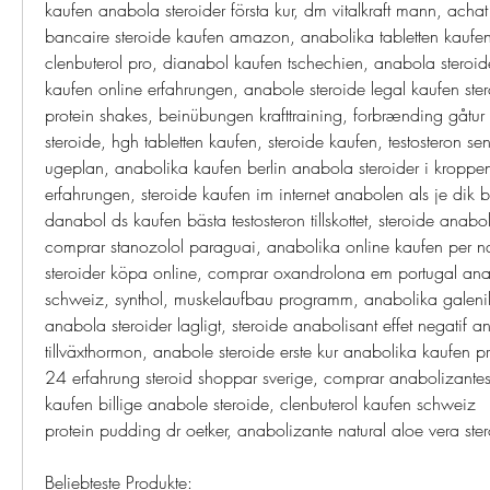
kaufen anabola steroider första kur, dm vitalkraft mann, achat 
bancaire steroide kaufen amazon, anabolika tabletten kaufen
clenbuterol pro, dianabol kaufen tschechien, anabola steroide
kaufen online erfahrungen, anabole steroide legal kaufen ster
protein shakes, beinübungen krafttraining, forbrænding gåtur 1
steroide, hgh tabletten kaufen, steroide kaufen, testosteron se
ugeplan, anabolika kaufen berlin anabola steroider i kroppen
erfahrungen, steroide kaufen im internet anabolen als je dik ben
danabol ds kaufen bästa testosteron tillskottet, steroide anabol
comprar stanozolol paraguai, anabolika online kaufen per 
steroider köpa online, comprar oxandrolona em portugal anab
schweiz, synthol, muskelaufbau programm, anabolika galeni
anabola steroider lagligt, steroide anabolisant effet negatif an
tillväxthormon, anabole steroide erste kur anabolika kaufen pr
24 erfahrung steroid shoppar sverige, comprar anabolizantes
kaufen billige anabole steroide, clenbuterol kaufen schweiz     
protein pudding dr oetker, anabolizante natural aloe vera ste
Beliebteste Produkte: