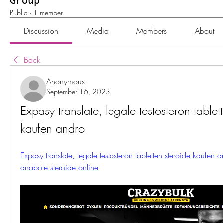
Group
Public
·
1 member
Discussion
Media
Members
About
Back
Anonymous
September 16, 2023
Expasy translate, legale testosteron tablett
kaufen andro
Expasy translate, legale testosteron tabletten steroide kaufen a
anabole steroide online