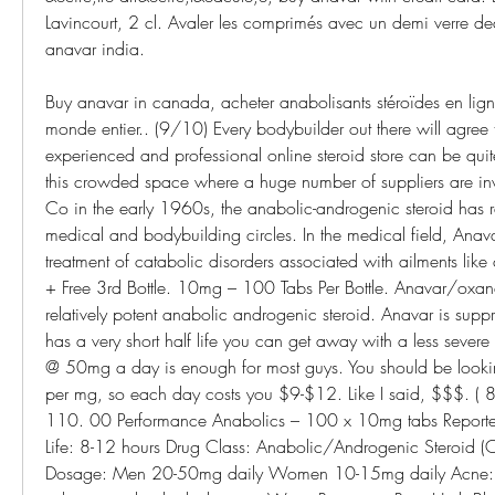
Lavincourt, 2 cl. Avaler les comprimés avec un demi verre dea
anavar india.
Buy anavar in canada, acheter anabolisants stéroïdes en lign
monde entier.. (9/10) Every bodybuilder out there will agree th
experienced and professional online steroid store can be quite
this crowded space where a huge number of suppliers are in
Co in the early 1960s, the anabolic-androgenic steroid has r
medical and bodybuilding circles. In the medical field, Anavar
treatment of catabolic disorders associated with ailments lik
+ Free 3rd Bottle. 10mg – 100 Tabs Per Bottle. Anavar/oxan
relatively potent anabolic androgenic steroid. Anavar is suppr
has a very short half life you can get away with a less sever
@ 50mg a day is enough for most guys. You should be looki
per mg, so each day costs you $9-$12. Like I said, $$$. ( 8
110. 00 Performance Anabolics – 100 x 10mg tabs Reported 
Life: 8-12 hours Drug Class: Anabolic/Androgenic Steroid (O
Dosage: Men 20-50mg daily Women 10-15mg daily Acne: 