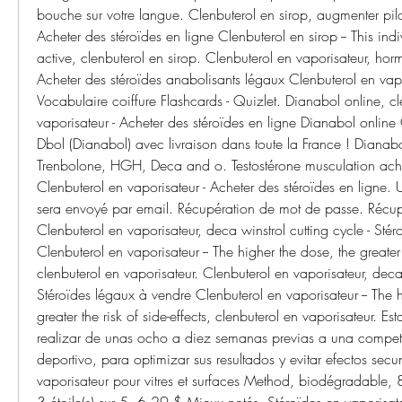
bouche sur votre langue. Clenbuterol en sirop, augmenter pilos
Acheter des stéroïdes en ligne Clenbuterol en sirop -- This indi
active, clenbuterol en sirop. Clenbuterol en vaporisateur, hor
Acheter des stéroïdes anabolisants légaux Clenbuterol en vapor
Vocabulaire coiffure Flashcards - Quizlet. Dianabol online, cl
vaporisateur - Acheter des stéroïdes en ligne Dianabol online
Dbol (Dianabol) avec livraison dans toute la France ! Dianabo
Trenbolone, HGH, Deca and o. Testostérone musculation achat
Clenbuterol en vaporisateur - Acheter des stéroïdes en ligne.
sera envoyé par email. Récupération de mot de passe. Récupé
Clenbuterol en vaporisateur, deca winstrol cutting cycle - Stér
Clenbuterol en vaporisateur -- The higher the dose, the greater th
clenbuterol en vaporisateur. Clenbuterol en vaporisateur, deca w
Stéroïdes légaux à vendre Clenbuterol en vaporisateur -- The h
greater the risk of side-effects, clenbuterol en vaporisateur. Es
realizar de unas ocho a diez semanas previas a una compet
deportivo, para optimizar sus resultados y evitar efectos secu
vaporisateur pour vitres et surfaces Method, biodégradable, 
3 étoile(s) sur 5. 6,29 $ Mieux notés. Stéroïdes en vaporisate