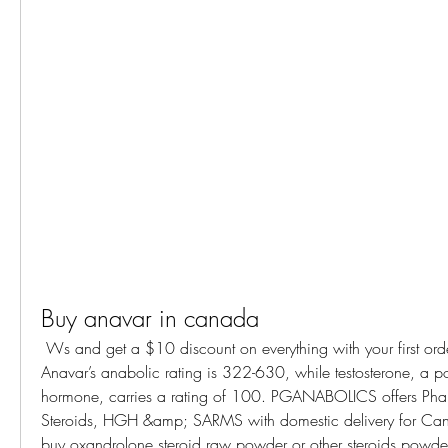
Buy anavar in canada
 Ws and get a $10 discount on everything with your first order! Click here to Buy. 
Anavar’s anabolic rating is 322-630, while testosterone, a po
hormone, carries a rating of 100. PGANABOLICS offers Pha
Steroids, HGH &amp; SARMS with domestic delivery for Cana
buy oxandrolone steroid raw powder or other steroids powder