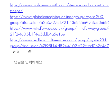
https://www.mohammadmtb.com/steroide-anabolisant-france-c
triceps/
https://www.globalcaregiving.online/group/mysite-200-
group/discussion/a2b6727a-f721-43e8-8be9-786d3eb8
https://www.mindful-way.co.uk/group/mindful-way-group
21f2-4d03-b1f4-a5ddb4a5e1be
https://www.reidleivamultiservices.com/group/mysite-231-
group/discussion/e7f95f14-d82e-4102-b22c-fad0b2c4a
0
댓글을 입력하세요.