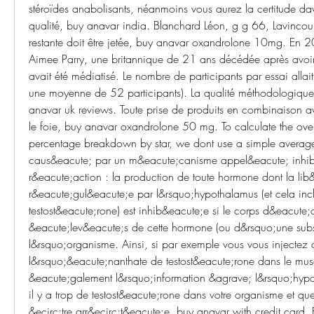
stéroïdes anabolisants, néanmoins vous aurez la certitude dav
qualité, buy anavar india. Blanchard Léon, g g 66, Lavincourt,
restante doit être jetée, buy anavar oxandrolone 10mg. En 20
Aimee Parry, une britannique de 21 ans décédée après avo
avait été médiatisé. Le nombre de participants par essai alla
une moyenne de 52 participants). La qualité méthodologique é
anavar uk reviews. Toute prise de produits en combinaison av
le foie, buy anavar oxandrolone 50 mg. To calculate the overal
percentage breakdown by star, we dont use a simple average.
caus&eacute; par un m&eacute;canisme appel&eacute; inhibit
r&eacute;action : la production de toute hormone dont la lib&e
r&eacute;gul&eacute;e par l&rsquo;hypothalamus (et cela inclu
testost&eacute;rone) est inhib&eacute;e si le corps d&eacute;
&eacute;lev&eacute;s de cette hormone (ou d&rsquo;une subst
l&rsquo;organisme. Ainsi, si par exemple vous vous injectez d
l&rsquo;&eacute;nanthate de testost&eacute;rone dans le mus
&eacute;galement l&rsquo;information &agrave; l&rsquo;hypot
il y a trop de testost&eacute;rone dans votre organisme et que
&ecirc;tre arr&ecirc;t&eacute;e, buy anavar with credit card.