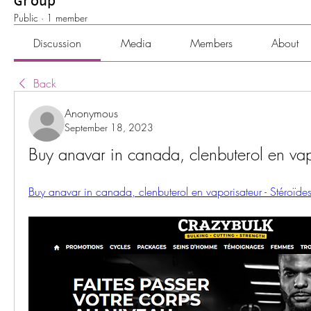
Group
Public
·
1 member
Discussion
Media
Members
About
Back
Anonymous
September 18, 2023
Buy anavar in canada, clenbuterol en vap
Buy anavar in canada, clenbuterol en vaporisateur - Stéroïde