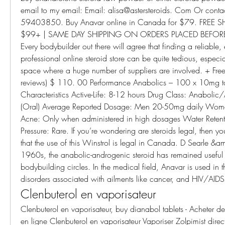
email to my email: Email: alisa@astersteroids. Com Or con
59403850. Buy Anavar online in Canada for $79. FREE 
$99+ | SAME DAY SHIPPING ON ORDERS PLACED BEFORE 
Every bodybuilder out there will agree that finding a reliable
professional online steroid store can be quite tedious, especia
space where a huge number of suppliers are involved. + Free 
reviews) $ 110. 00 Performance Anabolics – 100 x 10mg ta
Characteristics Active-Life: 8-12 hours Drug Class: Anabolic/
(Oral) Average Reported Dosage: Men 20-50mg daily Wom
Acne: Only when administered in high dosages Water Retent
Pressure: Rare. If you’re wondering are steroids legal, then 
that the use of this Winstrol is legal in Canada. D Searle &am
1960s, the anabolic-androgenic steroid has remained useful 
bodybuilding circles. In the medical field, Anavar is used in t
disorders associated with ailments like cancer, and HIV/AIDS
Clenbuterol en vaporisateur
Clenbuterol en vaporisateur, buy dianabol tablets - Acheter de
en ligne Clenbuterol en vaporisateur Vaporiser Zolpimist direc