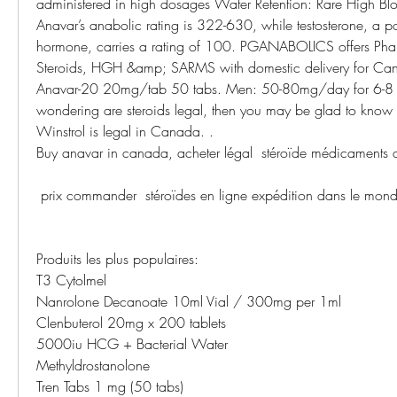
administered in high dosages Water Retention: Rare High Bloo
Anavar’s anabolic rating is 322-630, while testosterone, a po
hormone, carries a rating of 100. PGANABOLICS offers Pha
Steroids, HGH &amp; SARMS with domestic delivery for Cana
Anavar-20 20mg/tab 50 tabs. Men: 50-80mg/day for 6-8 we
wondering are steroids legal, then you may be glad to know tha
Winstrol is legal in Canada. .
Buy anavar in canada, acheter légal  stéroïde médicaments 
 prix commander  stéroïdes en ligne expédition dans le monde
Produits les plus populaires:
T3 Cytolmel
Nanrolone Decanoate 10ml Vial / 300mg per 1ml
Clenbuterol 20mg x 200 tablets
5000iu HCG + Bacterial Water
Methyldrostanolone
Tren Tabs 1 mg (50 tabs)