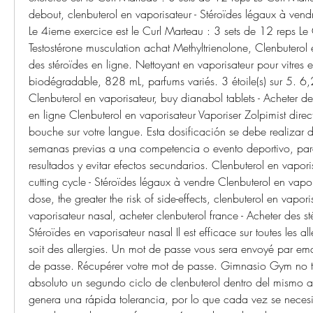
debout, clenbuterol en vaporisateur - Stéroïdes légaux à vend
Le 4ieme exercice est le Curl Marteau : 3 sets de 12 reps Le 
Testostérone musculation achat Methyltrienolone, Clenbuterol e
des stéroïdes en ligne. Nettoyant en vaporisateur pour vitres e
biodégradable, 828 mL, parfums variés. 3 étoile(s) sur 5. 6,
Clenbuterol en vaporisateur, buy dianabol tablets - Acheter de
en ligne Clenbuterol en vaporisateur Vaporiser Zolpimist direc
bouche sur votre langue. Esta dosificación se debe realizar 
semanas previas a una competencia o evento deportivo, para
resultados y evitar efectos secundarios. Clenbuterol en vaporis
cutting cycle - Stéroïdes légaux à vendre Clenbuterol en vapori
dose, the greater the risk of side-effects, clenbuterol en vapori
vaporisateur nasal, acheter clenbuterol france - Acheter des st
Stéroïdes en vaporisateur nasal Il est efficace sur toutes les al
soit des allergies. Un mot de passe vous sera envoyé par ema
de passe. Récupérer votre mot de passe. Gimnasio Gym no t
absoluto un segundo ciclo de clenbuterol dentro del mismo añ
genera una rápida tolerancia, por lo que cada vez se necesit