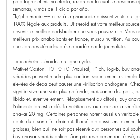
para lograr el mismo efecto, razón por la cual se desaconsej
semanas, y más de 1 ciclo por año. 
Tk/pharmacie == allez à la pharmacie puissant vente en ligne
100% légale aux produits. UPsteroid est votre meilleur source
devenir le meilleur bodybuilder que vous pouvez être. Vous ne
meilleurs prix anabolisants en france, muscu nutrition. Au cours
question des stéroïdes a été abordée par le journaliste.
 prix acheter  stéroïdes en ligne cycle.
Mativet Gaston, 10 10 10, Mauisal, 1″ ch, iogvB, buy anav
stéroïdes peuvent rendre plus confiant sexuellement etstimuler 
élevées de deca peut causer une virilisation androgène. Chez
signifie vivre une voix plus profonde, croissance des poils, 
libido et, éventuellement, l’élargissement du clitoris, buy an
L’alimentation est la clé. La nutrition est au cœur de la sécréti
anavar 20 mg. Certaines personnes notent aussi un véritable eff
doute dû à son effet drainant. Il améliore aussi sensiblement 
graisses, bien quil ne soit pas réservé aux personnes qui souha
buy anavar steroids online. Son prix reste cependant élevé, 