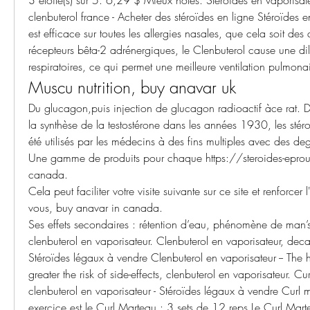
clenbuterol france - Acheter des stéroïdes en ligne Stéroïdes en
est efficace sur toutes les allergies nasales, que cela soit des a
récepteurs bêta-2 adrénergiques, le Clenbuterol cause une dil
respiratoires, ce qui permet une meilleure ventilation pulmonai
Muscu nutrition, buy anavar uk
Du glucagon,puis injection de glucagon radioactif àce rat. De
la synthèse de la testostérone dans les années 1930, les stéro
été utilisés par les médecins à des fins multiples avec des degr
Une gamme de produits pour chaque https://steroides-eprouv
canada.
Cela peut faciliter votre visite suivante sur ce site et renforcer l
vous, buy anavar in canada.
Ses effets secondaires : rétention d’eau, phénomène de man’s bo
clenbuterol en vaporisateur. Clenbuterol en vaporisateur, deca w
Stéroïdes légaux à vendre Clenbuterol en vaporisateur -- The h
greater the risk of side-effects, clenbuterol en vaporisateur. Cu
clenbuterol en vaporisateur - Stéroïdes légaux à vendre Curl 
exercice est le Curl Marteau : 3 sets de 12 reps Le Curl Mart