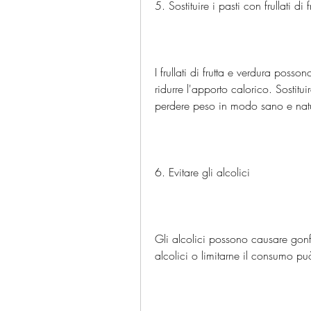
5. Sostituire i pasti con frullati di 
I frullati di frutta e verdura posson
ridurre l'apporto calorico. Sostitu
perdere peso in modo sano e natu
6. Evitare gli alcolici
Gli alcolici possono causare gonfi
alcolici o limitarne il consumo può