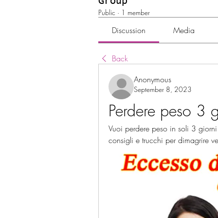
Group
Public
·
1 member
Discussion
Media
Back
Anonymous
September 8, 2023
Perdere peso 3 g
Vuoi perdere peso in soli 3 giorni
consigli e trucchi per dimagrire v