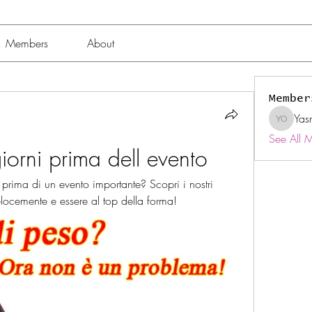
Members
About
Member
Yas
Yasmin 
See All 
iorni prima dell evento
 prima di un evento importante? Scopri i nostri 
elocemente e essere al top della forma!