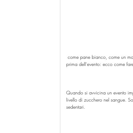
 come pane bianco, come un matrimonio o una festa elegante,Perdere peso 3 giorni 
prima dell'evento: ecco come far
Quando si avvicina un evento imp
livello di zucchero nel sangue. Sost
sedentari.