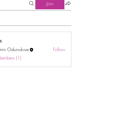
Join
s
min Odunukwe
Follow
Odunukwe
Members (1)