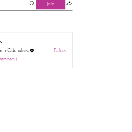
Join
s
min Odunukwe
Follow
Odunukwe
Members (1)