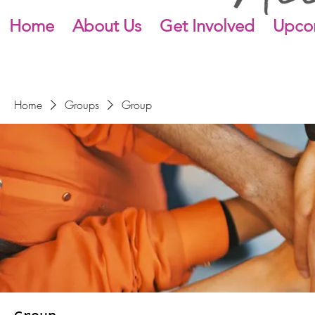
Home
About Us
Get Involved
Upco
Home
Groups
Group