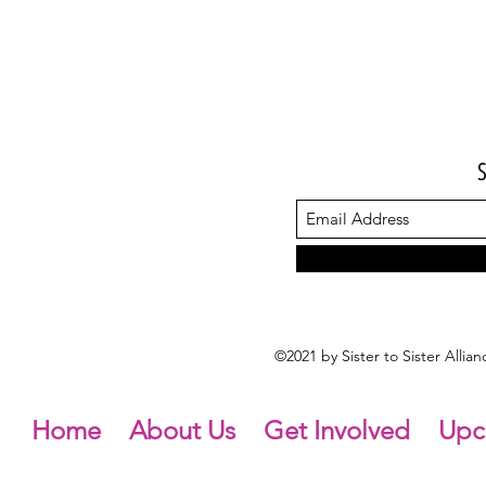
©2021 by Sister to Sister Alli
Home
About Us
Get Involved
Upc