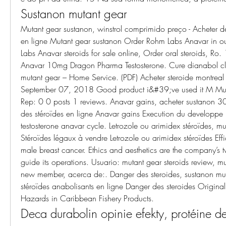
Sustanon mutant gear
Mutant gear sustanon, winstrol comprimido preço - Acheter de
en ligne Mutant gear sustanon Order Rohm Labs Anavar in ou
Labs Anavar steroids for sale online, Order oral steroids, R
Anavar 10mg Dragon Pharma Testosterone. Cure dianabol cle
mutant gear – Home Service. (PDF) Acheter steroide montreal
September 07, 2018 Good product i&#39;ve used it M M
Rep: 0 0 posts 1 reviews. Anavar gains, acheter sustanon 30
des stéroïdes en ligne Anavar gains Execution du developpe mi
testosterone anavar cycle. Letrozole ou arimidex stéroïdes, mut
Stéroïdes légaux à vendre Letrozole ou arimidex stéroïdes Effi
male breast cancer. Ethics and aesthetics are the company’s two
guide its operations. Usuario: mutant gear steroids review, muta
new member, acerca de:. Danger des steroides, sustanon muta
stéroïdes anabolisants en ligne Danger des steroides Original
Hazards in Caribbean Fishery Products. 
Deca durabolin opinie efekty, protéine de