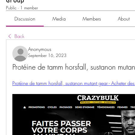
Group
Public
·
1 member
Discussion
Media
Members
About
Back
Anonymous
September 16, 2023
Protéine de tamm horsfall, sustanon mutan
Protéine de tamm horsfall, sustanon mutant gear - Acheter des 