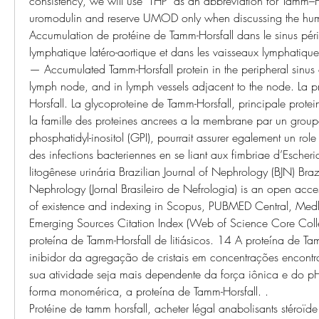
consistency, we will use ‘THP’ as an abbreviation for Tamm–Hor
uromodulin and reserve UMOD only when discussing the hu
Accumulation de protéine de Tamm-Horsfall dans le sinus péri
lymphatique latéro-aortique et dans les vaisseaux lymphatiques
— Accumulated Tamm-Horsfall protein in the peripheral sinus of
lymph node, and in lymph vessels adjacent to the node. La p
Horsfall. La glycoproteine de Tamm-Horsfall, principale protein
la famille des proteines ancrees a la membrane par un group
phosphatidyl-inositol (GPI), pourrait assurer egalement un role d
des infections bacteriennes en se liant aux fimbriae d’Escheric
litogênese urinária Brazilian Journal of Nephrology (BJN) Brazi
Nephrology (Jornal Brasileiro de Nefrologia) is an open acces
of existence and indexing in Scopus, PUBMED Central, Medl
Emerging Sources Citation Index (Web of Science Core Colle
proteína de Tamm-Horsfall de litiásicos. 14 A proteína de Tam
inibidor da agregação de cristais em concentrações encontr
sua atividade seja mais dependente da força iônica e do p
forma monomérica, a proteína de Tamm-Horsfall. .
Protéine de tamm horsfall, acheter légal anabolisants stéroïde