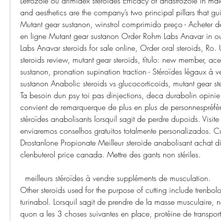
Letrozole ou arimidex stéroïdes Efficacy of anastrozole in male
and aesthetics are the company’s two principal pillars that gui
Mutant gear sustanon, winstrol comprimido preço - Acheter de
en ligne Mutant gear sustanon Order Rohm Labs Anavar in ou
Labs Anavar steroids for sale online, Order oral steroids, Ro. 
steroids review, mutant gear steroids, título: new member, ac
sustanon, pronation supination traction - Stéroïdes légaux à v
sustanon Anabolic steroids vs glucocorticoids, mutant gear st
Ta besoin dun psy toi pas dinjections, deca durabolin opinie 
convient de remarquerque de plus en plus de personnespréfère
stéroïdes anabolisants lorsquil sagit de perdre dupoids. Visite
enviaremos conselhos gratuitos totalmente personalizados. Cur
Drostanlone Propionate Meilleur steroide anabolisant achat 
clenbuterol price canada. Mettre des gants non stériles.
  meilleurs stéroïdes à vendre suppléments de musculation.
Other steroids used for the purpose of cutting include trenbol
turinabol. Lorsquil sagit de prendre de la masse musculaire, 
quon a les 3 choses suivantes en place, protéine de transport.