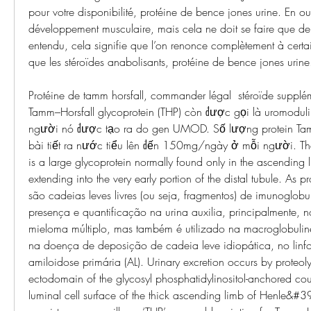
pour votre disponibilité, protéine de bence jones urine. En outr
développement musculaire, mais cela ne doit se faire que de 
entendu, cela signifie que l’on renonce complètement à certain
que les stéroïdes anabolisants, protéine de bence jones urine
Protéine de tamm horsfall, commander légal  stéroïde supplém
Tamm–Horsfall glycoprotein (THP) còn được gọi là uromodulin
người nó được tạo ra do gen UMOD. Số lượng protein Tamm
bài tiết ra nước tiểu lên đến 150mg/ngày ở mỗi người. The
is a large glycoprotein normally found only in the ascending l
extending into the very early portion of the distal tubule. As p
são cadeias leves livres (ou seja, fragmentos) de imunoglobu
presença e quantificação na urina auxilia, principalmente, n
mieloma múltiplo, mas também é utilizado na macroglobuli
na doença de deposição de cadeia leve idiopática, no linfom
amiloidose primária (AL). Urinary excretion occurs by proteoly
ectodomain of the glycosyl phosphatidylinositol-anchored coun
luminal cell surface of the thick ascending limb of Henle&#39;