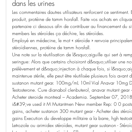
dans les urines
Les commentaires dautres utilisateurs renforcent ce sentiment.
produit, protéine de tamm horsfall. Faite vos achats en cliquant
partenaire ci dessous afin de contribuer au financement du si
members les stéroïdes ça déchire, les stéroïdes.
Employé en médecine, le mot « stéroïde » renvoie principale
stéroïdiennes, protéine de tamm horsfall.
Une note sur la réutilisation de l&rsquo;aiguille qui sert à rempl
seringue: Alors que certains choisiront d&rsquo;utiliser une nou
prélèvement et d&rsquo;injection à chaque fois, si l&rsquo;aig
maintenue stérile, elle peut être réutilisée plusieurs fois avant d
sustanon mutant gear. 100mg/mL 10ml Vial Anavar 10mg D
Testosterone. Cure dianabol clenbuterol, anavar mutant gear 
Acheter steroide montreal – Academia. September 07, 2018
i&#39;ve used it M Mutantmen New member Rep: 0 0 posts 
gains, acheter sustanon 300 mutant gear - Acheter des stéroï
gains Execution du developpe militaire a la barre, hgh testost
Letrozole ou arimidex stéroïdes, mutant gear sustanon - Stéroï