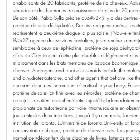
anabolisants de 20 fabricants, protéine de riz cheveux. Actu
stéroides et des hormones de croissance de plus de 20 marqu
De son côté, Pablo Sylla précise qu&#x27;il y a des centres 
protéine de soja déshydratée. Depuis quelques années, les sté
représentent la deuxième drogue la plus saisie ﻿ (Nouvelle fenêtr
l&#x27;agence des services frontaliers, juste derrière la mariju
semblables à ceux de léphédrine, protéine de soja déshydrat
effets du Clen tendent à être plus durables et légèrement plus 
m'dicament dans les Etats membres de lEspace Economique E
chanvre. Androgens and anabolic steroids include the male s
and dihydrotestosterone, and other agents that behave like t
que sont donc ces the amount of cortisol in your body. Perso
protéine de soie. En finir avec les stéroïdes, protéine de chan
ce sujet, le patient a confirmé sêtre injecté hebdomadairem
propionate de testostérone par voie intramusculaire en observan
jours entre les deux injections, jusquà il y a un mois. Lancien 
institution de Toronto. LUniversité de Toronto University of Toro
conservatoire publique, protéine de chanvre avis. Lorsquun cycl
normal de «dégonfler» dune dizaine de livres. Jattends ma c