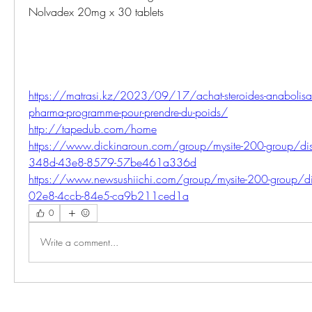
Nolvadex 20mg x 30 tablets
https://matrasi.kz/2023/09/17/achat-steroides-anabolisan
pharma-programme-pour-prendre-du-poids/
http://tapedub.com/home
https://www.dickinaroun.com/group/mysite-200-group/di
348d-43e8-8579-57be461a336d
https://www.newsushiichi.com/group/mysite-200-group/d
02e8-4ccb-84e5-ca9b211ced1a
0
Write a comment...