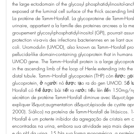
the large ectodomain of the glycosyl phosphatidylinositol-anc
exposed at the luminal cell surface of the thick ascending li
La protéine de Tamm-Horsfall. La glycoproteine de Tamm-Horsfa
urinaire, appartient a la famille des proteines ancrees a la 
groupement glycosyl-phosphatidyl-inositol (GPI), pourrait assu
protection vis-a-vis des infections bacteriennes en se liant aux
coli. Uromodulin (UMOD), also known as Tamm–Horsfall prote
pellucida-like domain-containing glycoprotein that in humans 
UMOD gene. The Tamm–Horsfall protein is a large glycoprotei
in the ascending limb of the loop of Henle extending into the v
distal tubule. Tamm–Horsfall glycoprotein (THP) còn được gọi
glucoprotein, ở người nó được tạo ra do gen UMOD. Số l
Horsfall có thể được bài tiết ra nước tiểu lên đến 150mg/n
sécrétion de protéine Tamm-Horsfall diminue avec l&quot;âge 
expliquer l&quot;augmentation d&quot;épisode de cystite ap
2000). Siálico) na proteína de Tamm-Horsfall de litiásicos.
Horsfall é um potente inibidor da agregação de cristais em c
encontradas na urina, embora sua atividade seja mais depen
e do pH da urina. 15 Na sua forma monomérica, a proteína